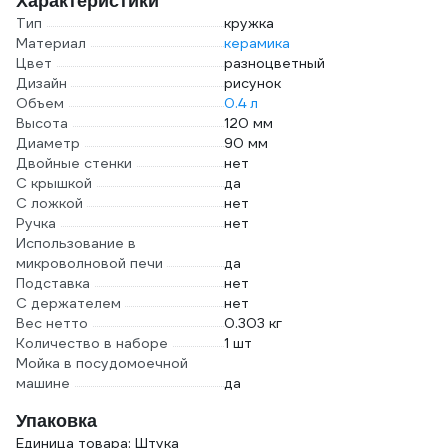
Характеристики
Тип
кружка
Материал
керамика
Цвет
разноцветный
Дизайн
рисунок
Объем
0.4 л
Высота
120 мм
Диаметр
90 мм
Двойные стенки
нет
С крышкой
да
С ложкой
нет
Ручка
нет
Использование в
микроволновой печи
да
Подставка
нет
С держателем
нет
Вес нетто
0.303 кг
Количество в наборе
1 шт
Мойка в посудомоечной
машине
да
Упаковка
Единица товара: Штука