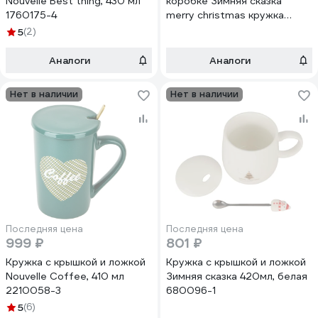
Nouvelle Best thing, 430 мл
коробке Зимняя сказка
1760175-4
merry christmas кружка
380мл, крышка, ложка, белый
5
(2)
68007-3
Аналоги
Аналоги
Нет в наличии
Нет в наличии
Последняя цена
Последняя цена
999 ₽
801 ₽
Кружка с крышкой и ложкой
Кружка с крышкой и ложкой
Nouvelle Coffee, 410 мл
Зимняя сказка 420мл, белая
2210058-3
680096-1
5
(6)