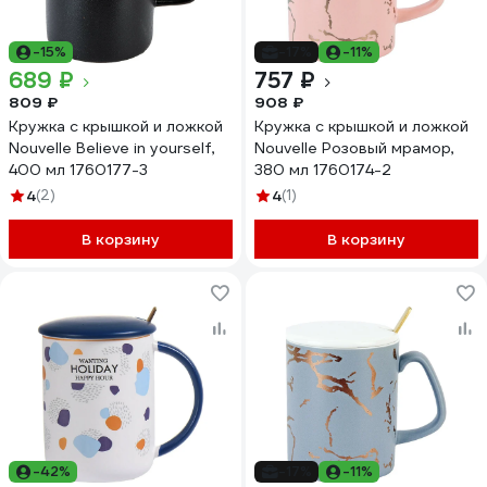
-15%
-17%
-11%
689 ₽
757 ₽
809 ₽
908 ₽
Кружка с крышкой и ложкой
Кружка с крышкой и ложкой
Nouvelle Believe in yourself,
Nouvelle Розовый мрамор,
400 мл 1760177-3
380 мл 1760174-2
4
(2)
4
(1)
В корзину
В корзину
-42%
-17%
-11%