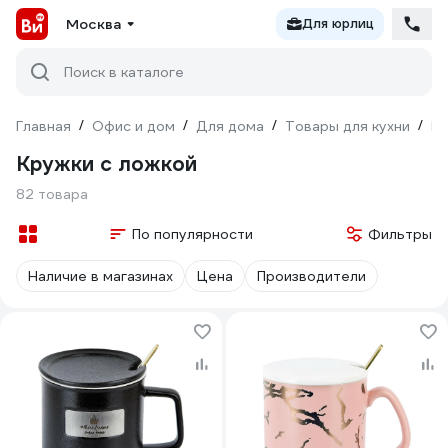
Москва
Для юрлиц
Поиск в каталоге
Главная
/
Офис и дом
/
Для дома
/
Товары для кухни
/
Кр
Кружки с ложкой
82 товара
По популярности
Фильтры
Наличие в магазинах
Цена
Производители