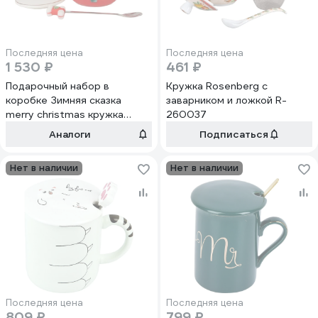
Последняя цена
Последняя цена
1 530 ₽
461 ₽
Подарочный набор в
Кружка Rosenberg с
коробке Зимняя сказка
заварником и ложкой R-
merry christmas кружка
260037
380мл, крышка, ложка,
Аналоги
Подписаться
красный 68007-1
Нет в наличии
Нет в наличии
Последняя цена
Последняя цена
809 ₽
799 ₽