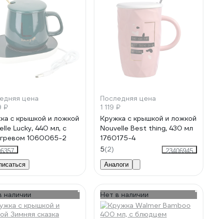
едняя цена
Последняя цена
9 ₽
1 119 ₽
ка с крышкой и ложкой
Кружка с крышкой и ложкой
lle Lucky, 440 мл, с
Nouvelle Best thing, 430 мл
гревом 1060065-2
1760175-4
5
(2)
06357
23406945
писаться
Аналоги
в наличии
Нет в наличии