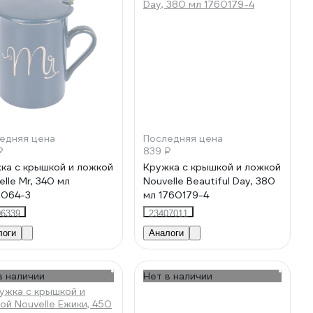
едняя цена
Последняя цена
₽
839 ₽
ка с крышкой и ложкой
Кружка с крышкой и ложкой
elle Mr, 340 мл
Nouvelle Beautiful Day, 380
0064-3
мл 1760179-4
06339
23407011
логи
Аналоги
в наличии
Нет в наличии