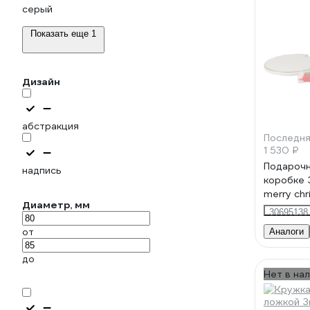
серый
Показать еще 1
Дизайн
абстракция
Последня
1 530 ₽
Подарочн
надпись
коробке 
merry ch
Диаметр, мм
380мл, к
30695138
зеленый
от
Аналоги
до
Нет в на