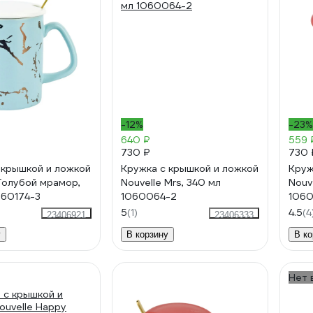
-12%
-23%
640 ₽
559 
730 ₽
730 
 крышкой и ложкой
Кружка с крышкой и ложкой
Круж
 Голубой мрамор,
Nouvelle Mrs, 340 мл
Nouv
760174-3
1060064-2
1060
5
(1)
4.5
(4
23406921
23406333
у
В корзину
В ко
Нет 