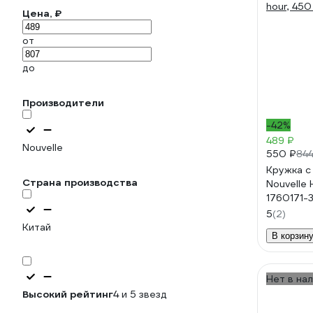
Цена, ₽
от
до
Производители
-42%
489 ₽
Nouvelle
550 ₽
844
Кружка с
Страна производства
Nouvelle 
1760171-
5
(2)
Китай
В корзин
Нет в на
Высокий рейтинг
4 и 5 звезд