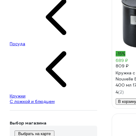
Посуда
-15%
689 ₽
809 ₽
Кружка с
Nouvelle B
400 мл 1
4
(2)
Кружки
С ложкой и блюдцем
В корзин
Выбор магазина
Выбрать на карте