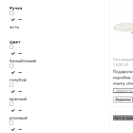
Ручка
есть
Цвет
Последня
белый/синий
1 530 ₽
Подарочн
коробке 
голубой
merry ch
380мл, к
30695318
белый 6
красный
Аналоги
розовый
Нет в на