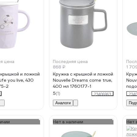
я цена
Последняя цена
Посл
868 ₽
1 70
 крышкой и ложкой
Кружка с крышкой и ложкой
Круж
ife you live, 430
Nouvelle Dreams come true,
Nouve
75-2
400 мл 1760177-1
подо
5
(1)
23406963
234
Аналоги
Под
личии
Нет в наличии
Нет 