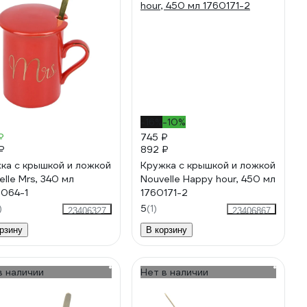
-16%
-10%
₽
745 ₽
₽
892 ₽
ка с крышкой и ложкой
Кружка с крышкой и ложкой
elle Mrs, 340 мл
Nouvelle Happy hour, 450 мл
064-1
1760171-2
)
5
(1)
23406327
23406867
рзину
В корзину
в наличии
Нет в наличии