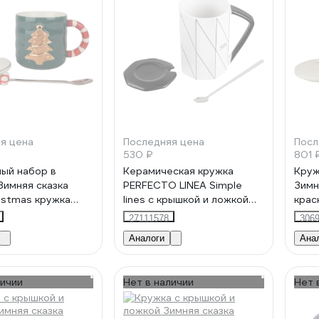
я цена
Последняя цена
Посл
530 ₽
801 
ый набор в
Керамическая кружка
Круж
Зимняя сказка
PERFECTO LINEA Simple
Зимн
ristmas кружка
lines с крышкой и ложкой
крас
рышка, ложка,
380 мл 30-781150
27111578
306
 68007-2
Аналоги
Ана
личии
Нет в наличии
Нет 