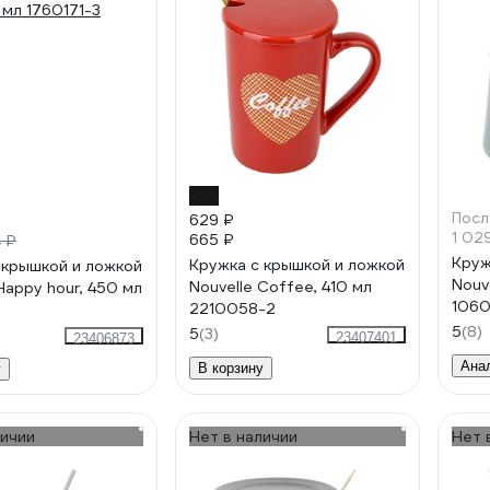
-5%
Посл
629 ₽
1 02
665 ₽
 ₽
Круж
Кружка с крышкой и ложкой
 крышкой и ложкой
Nouv
Nouvelle Coffee, 410 мл
Happy hour, 450 мл
106
2210058-2
3
5
(8)
5
(3)
23407401
23406873
Ана
В корзину
у
личии
Нет в наличии
Нет 