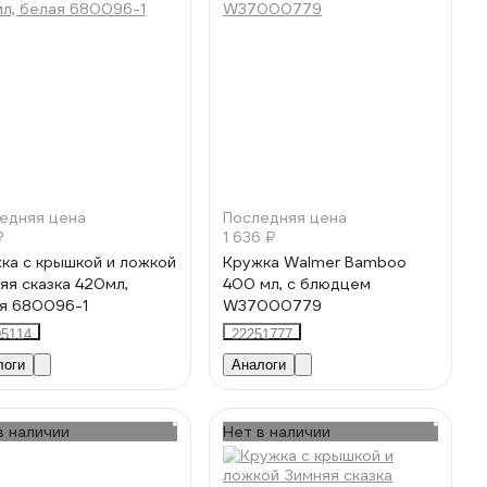
едняя цена
Последняя цена
₽
1 636 ₽
ка с крышкой и ложкой
Кружка Walmer Bamboo
яя сказка 420мл,
400 мл, с блюдцем
я 680096-1
W37000779
95114
22251777
логи
Аналоги
в наличии
Нет в наличии