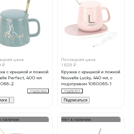
едняя цена
Последняя цена
9 ₽
1 829 ₽
ка с крышкой и ложкой
Кружка с крышкой и ложкой
elle Perfect, 400 мл
Nouvelle Lucky, 440 мл, с
0066-2
подогревом 1060065-1
23406369
23406351
логи
Подписаться
в наличии
Нет в наличии