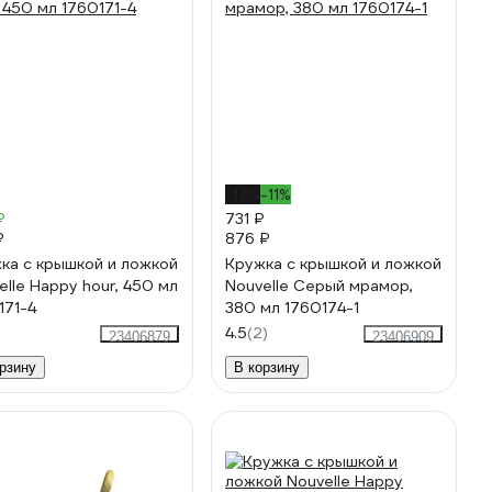
-17%
-11%
₽
731 ₽
₽
876 ₽
ка с крышкой и ложкой
Кружка с крышкой и ложкой
elle Happy hour, 450 мл
Nouvelle Серый мрамор,
171-4
380 мл 1760174-1
4.5
(2)
23406879
23406909
рзину
В корзину