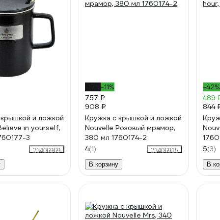
-17%
-11%
-42%
757 ₽
489 
908 ₽
844 
 крышкой и ложкой
Кружка с крышкой и ложкой
Круж
elieve in yourself,
Nouvelle Розовый мрамор,
Nouv
760177-3
380 мл 1760174-2
1760
4
(1)
5
(3)
23406969
23406915
у
В корзину
В ко