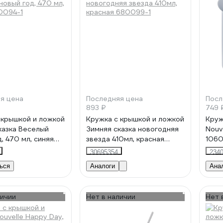
я цена
Последняя цена
Посл
893 ₽
749 
 крышкой и ложкой
Кружка с крышкой и ложкой
Круж
казка Веселый
Зимняя сказка новогодняя
Nouv
, 470 мл, синяя
звезда 410мл, красная
106
1
680099-1
30695354
234
ься
Аналоги
Ана
личии
Нет в наличии
Нет 