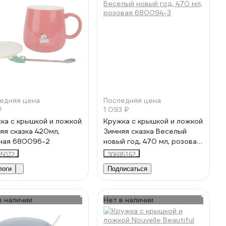
едняя цена
Последняя цена
₽
1 093 ₽
ка с крышкой и ложкой
Кружка с крышкой и ложкой
яя сказка 420мл,
Зимняя сказка Веселый
ная 680096-2
новый год, 470 мл, розовая
680094-3
95072
30695162
логи
Подписаться
в наличии
Нет в наличии