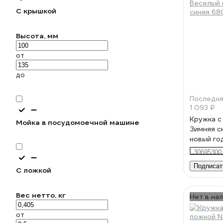
С крышкой
Высота, мм
от
до
Последня
1 093 ₽
Кружка с
Мойка в посудомоечной машине
Зимняя с
новый год
680094-
30695300
Подписат
С ложкой
Вес нетто, кг
Нет в на
от