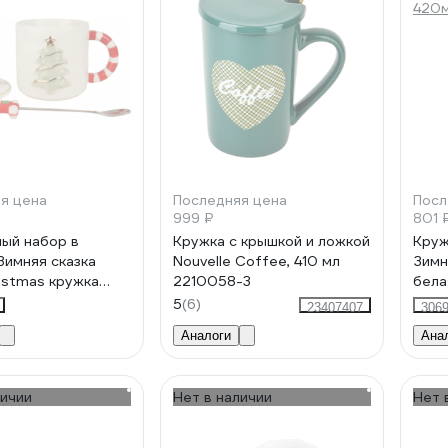
я цена
Последняя цена
Посл
999 ₽
801 
ый набор в
Кружка с крышкой и ложкой
Круж
Зимняя сказка
Nouvelle Coffee, 410 мл
Зимн
ristmas кружка
2210058-3
бела
рышка, ложка,
5
(6)
23407407
306
8007-3
Аналоги
Ана
личии
Нет в наличии
Нет 