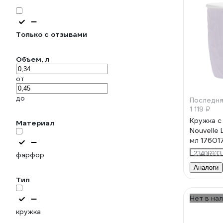
Только с отзывами
Объем, л
от
до
Последня
1 119 ₽
Кружка с
Материал
Nouvelle L
мл 17601
23406933
фарфор
Аналоги
Тип
Нет в на
кружка