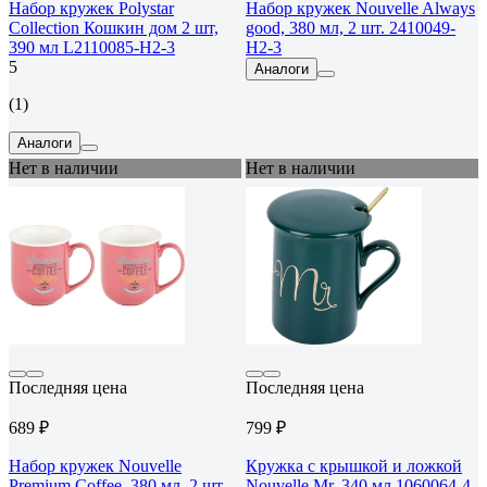
Набор кружек Polystar
Набор кружек Nouvelle Always
Collection Кошкин дом 2 шт,
good, 380 мл, 2 шт. 2410049-
390 мл L2110085-Н2-3
Н2-3
5
Аналоги
(1)
Аналоги
Нет в наличии
Нет в наличии
Последняя цена
Последняя цена
689 ₽
799 ₽
Набор кружек Nouvelle
Кружка с крышкой и ложкой
Premium Coffee, 380 мл, 2 шт.
Nouvelle Mr, 340 мл 1060064-4