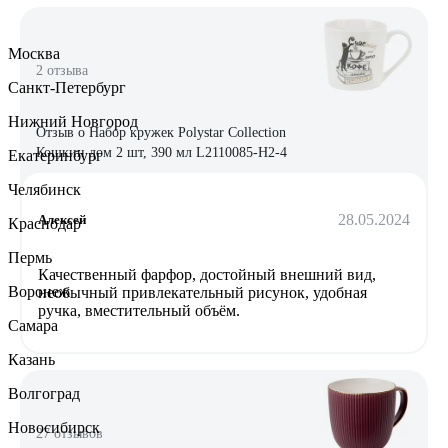
Москва
2 отзыва
Санкт-Петербург
Нижний Новгород
Отзыв о Набор кружек Polystar Collection
Кошкин дом 2 шт, 390 мл L2110085-Н2-4
Екатеринбург
Челябинск
28.05.2024
Алексей
Краснодар
Пермь
Качественный фарфор, достойный внешний вид,
Воронеж
необычный привлекательный рисунок, удобная
ручка, вместительный объём.
Самара
Казань
Волгоград
Новосибирск
27 отзывов