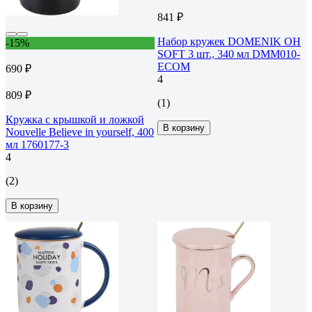
841 ₽
Набор кружек DOMENIK OH
-15%
SOFT 3 шт., 340 мл DMM010-
ECOM
690 ₽
4
809 ₽
(1)
Кружка с крышкой и ложкой
В корзину
Nouvelle Believe in yourself, 400
мл 1760177-3
4
(2)
В корзину