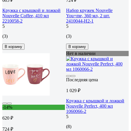
665 ₽
724 ₽
Кружка с крышкой и ложкой
Набор кружек Nouvelle
Nouvelle Coffee, 410 мл
You+me, 360 мл, 2 шт.
2210058-2
2410044-Н2-1
5
5
(3)
(3)
В корзину
В корзину
Нет в наличии
Последняя цена
1 029 ₽
Кружка с крышкой и ложкой
Nouvelle Perfect, 400 мл
-14%
1060066-2
5
620 ₽
(8)
724 ₽