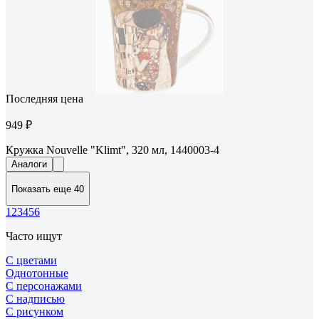
Последняя цена
949 ₽
Кружка Nouvelle "Klimt", 320 мл, 1440003-4
Аналоги
Показать еще 40
1
2
3
4
5
6
Часто ищут
С цветами
Однотонные
С персонажами
С надписью
С рисунком