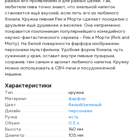
разных его проявлениях и для разных целей. Так,
любители пива точно знают, что хмельной напиток
становится ещё вкусней, если пить его из любимого
бокала. Кружка пивная Рик и Морти сделает посиделки с
друзьями ещё душевнее и веселее. Она непременно
понравится поклонникам популярнейшего комедийного
научно-фантастического сериала - Рик и Морти (Rick and
Morty). На белой поверхности фарфора изображены
персонажи мультфильма. Удобная форма бокала, чуть
суженная у края, оставит внутри пивные пузырьки,
сохранив тем самым и аромат любимого напитка. Кружку
можно использовать в СВЧ-печи и посудомоечной
машине.
Характеристики
Тип
кружка
Материал
фарфор
Цвет
белый/зеленый
Дизайн
персонажи
Ручка
есть
Объем
0.5 л
Высота
140 мм
Диаметр
105 мм