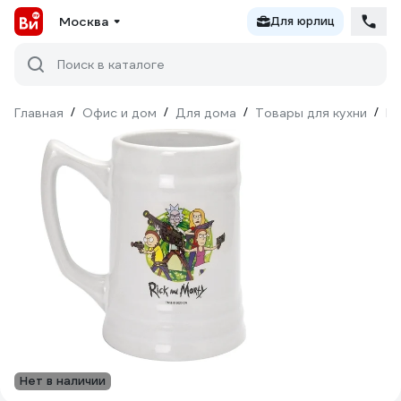
Москва
Для юрлиц
Поиск в каталоге
Главная
/
Офис и дом
/
Для дома
/
Товары для кухни
/
По
Нет в наличии