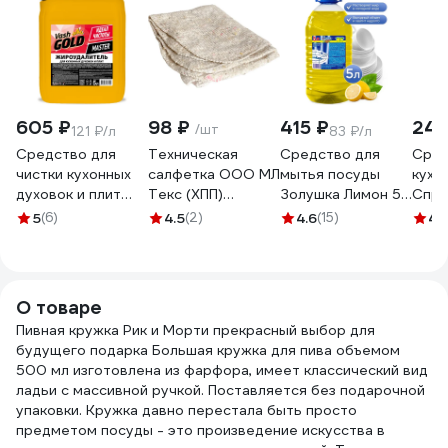
605 ₽
98 ₽
415 ₽
243
/шт
121 ₽/л
83 ₽/л
Средство для
Техническая
Средство для
Сред
чистки кухонных
салфетка ООО МЛ
мытья посуды
кухн
духовок и плит
Текс (ХПП)
Золушка Лимон 5
Спре
VASH GOLD
80x100 см, серая,
л бутылка ПЭТ
расп
5
(6)
4.5
(2)
4.6
(15)
4
(
Master 5 л
в индивидуальном
М-04-2c
6019
антижир 307055
пакете 22-3040
2535
О товаре
Пивная кружка Рик и Морти прекрасный выбор для
будущего подарка Большая кружка для пива объемом
500 мл изготовлена из фарфора, имеет классический вид
ладьи с массивной ручкой. Поставляется без подарочной
упаковки. Кружка давно перестала быть просто
предметом посуды - это произведение искусства в