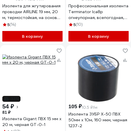
Изолента для жгутирования
Профессиональная изолента
проводки AIRLINE 19 мм, 20
Terminator Ica8p
м, термостойкая, на основе
огнеупорная, всепогодная,
полиэстера ADPT003
0.22 мм, 19 мм, 20 м
5
(14)
5
(10)
2000327
В корзину
В корзину
-33%
54 ₽
105 ₽
10.5 ₽/м
81 ₽
Изолента ЗУБР Х-50 ПВХ
Изолента Gigant ПВХ 15 мм х
50мм х 10м, 160 мкм, черная
20 м, черная GT-0-1
1237-2