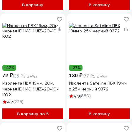
В корзину
В корзину
-47%
-27%
72 ₽
130 ₽
135 ₽
177 ₽
3.6 ₽/м
5.2 ₽/м
Изолента ПВХ 19мм, 20м,
Изолента Safeline ПВХ 19мм
черная IEK ИЭК UIZ-20-10-
х 25м черный 9372
K02
4.9
(880)
4.7
(225)
В корзину по 5
В корзину