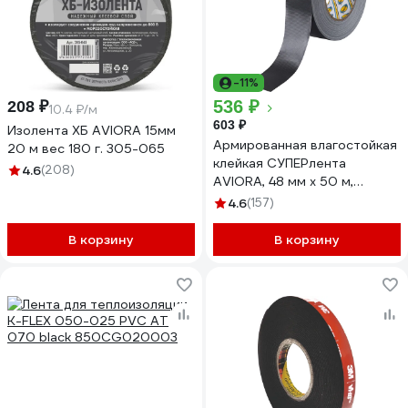
-11%
536 ₽
208 ₽
10.4 ₽/м
603 ₽
Изолента ХБ AVIORA 15мм
Армированная влагостойкая
20 м вес 180 г. 305-065
клейкая СУПЕРлента
4.6
(208)
AVIORA, 48 мм х 50 м,
черная, 302-162
4.6
(157)
В корзину
В корзину