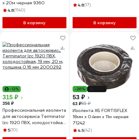
х 20м черная 9360
4.8
(17)
4.8
(1140)
В корзину
В корзину
-12%
-26%
-38%
315 ₽
53 ₽
356 ₽
85 ₽
63 ₽
Профессиональная изолента
Изолента ХБ FORTISFLEX
для автосервиса Terminator
18мм х 0.4мм х 11м черная
Izс 1920 ПВХ, холодостойкая,
71242
19 мм, 20 м, толщина 0.16 мм
5
(10)
4.5
(42)
2000292