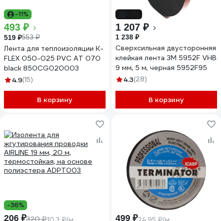
-11%
-3%
493 ₽
1 207 ₽
553 ₽
1 238 ₽
519 ₽
Cверхсильная двусторонняя
Лента для теплоизоляции K-
клейкая лента 3M 5952F VHB
FLEX 050-025 PVC AT 070
9 мм, 5 м, черная 5952F95
black 850CG020003
4.3
(28)
4.9
(15)
В корзину
В корзину
-36%
206 ₽
499 ₽
320 ₽
10.3 ₽/м
24.95 ₽/м