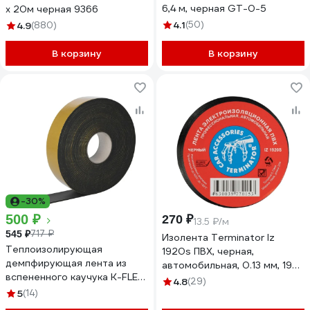
6,4 м, черная GT-0-5
х 20м черная 9366
4.1
(50)
4.9
(880)
В корзину
В корзину
-30%
500 ₽
270 ₽
13.5 ₽/м
717 ₽
545 ₽
Изолента Terminator Iz
Теплоизолирующая
1920s ПВХ, черная,
демпфирующая лента из
автомобильная, 0.13 мм, 19
вспененного каучука K-FLEX
мм, 20 м 2000251
4.8
(29)
ST 3х50-15 850NS020050
5
(14)