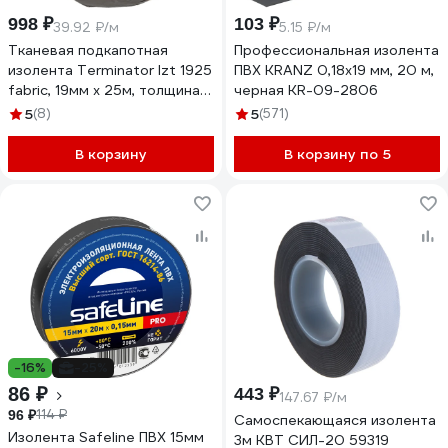
998 ₽
103 ₽
39.92 ₽/м
5.15 ₽/м
Тканевая подкапотная
Профессиональная изолента
изолента Terminator Izt 1925
ПВХ KRANZ 0,18х19 мм, 20 м,
fabric, 19мм х 25м, толщина
черная KR-09-2806
0,25мм 2000832
5
(8)
5
(571)
В корзину
В корзину по 5
-16%
-25%
86 ₽
443 ₽
147.67 ₽/м
114 ₽
96 ₽
Самоспекающаяся изолента
Изолента Safeline ПВХ 15мм
3м КВТ СИЛ-20 59319