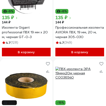
-6%
-6%
135 ₽
135 ₽
144 ₽
144 ₽
Изолента Gigant
Профессиональная изолента
professional ПВХ 19 мм х 20
AVIORA ПВХ, 19 мм, 20 м,
м, черная GT-0-3
черная 305-030
4.7
(128)
4.7
(349)
В корзину
В корзину
-24%
-15%