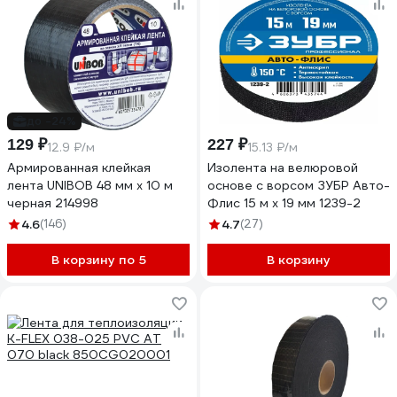
до -24%
129 ₽
227 ₽
12.9 ₽/м
15.13 ₽/м
Армированная клейкая
Изолента на велюровой
лента UNIBOB 48 мм х 10 м
основе с ворсом ЗУБР Авто-
черная 214998
Флис 15 м х 19 мм 1239-2
4.6
(146)
4.7
(27)
В корзину по 5
В корзину