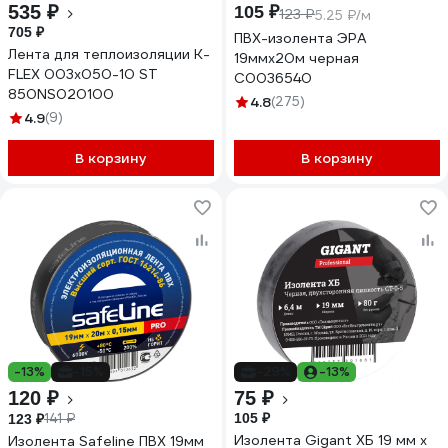
535 ₽
105 ₽
123 ₽
5.25 ₽/м
705 ₽
ПВХ-изолента ЭРА
Лента для теплоизоляции K-
19ммх20м черная
FLEX 003x050-10 ST
C0036540
850NS020100
4.8
(275)
4.9
(9)
В корзину
В корзину
-13%
-15%
-29%
-13%
120 ₽
75 ₽
141 ₽
105 ₽
123 ₽
Изолента Gigant ХБ 19 мм х
Изолента Safeline ПВХ 19мм