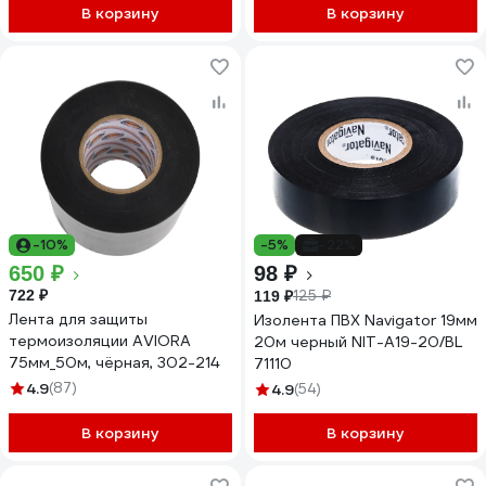
В корзину
В корзину
-10%
-5%
-22%
650 ₽
98 ₽
722 ₽
125 ₽
119 ₽
Лента для защиты
Изолента ПВХ Navigator 19мм
термоизоляции AVIORA
20м черный NIT-A19-20/BL
75мм_50м, чёрная, 302-214
71110
4.9
(87)
4.9
(54)
В корзину
В корзину