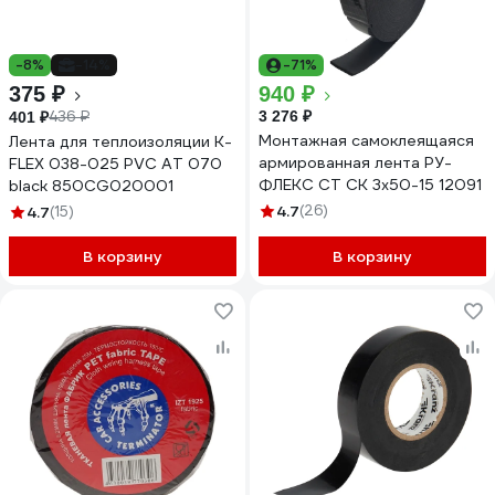
-8%
-14%
-71%
375 ₽
940 ₽
436 ₽
3 276 ₽
401 ₽
Монтажная самоклеящаяся
Лента для теплоизоляции K-
армированная лента РУ-
FLEX 038-025 PVC AT 070
ФЛЕКС СТ СК 3x50-15 12091
black 850CG020001
4.7
(26)
4.7
(15)
В корзину
В корзину