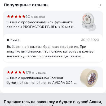
Популярные отзывы
60 отзывов
Отзыв о профессиональной фум-лента
для воды PROFACTOR PF, 15 м х 19 мм х
0,25 мм PF FE 530
30.10.2023
Юрий Г.
Выбирал по отзывам. брал еще недорогие. При
покупке выяснилось, что помимо качества в кол-ве
никакого ущерба по сравнению в дешевыми
вариантами - объем ленты реально настолько же
больше, насколько дороже дешевых упаковок других
аналогов. Просто на сайте каждый товар отдельно и
179 отзывов
сравнить их так вместе невозможно. Поэтому дал
Отзыв о креппированной клейкой
фото вместе.
бумажной малярной ленте AVIORA 304-
010
23.06.2019
Ч Михаил
Подпишитесь
на рассылку
и будьте в курсе! Акции,
цена, качество