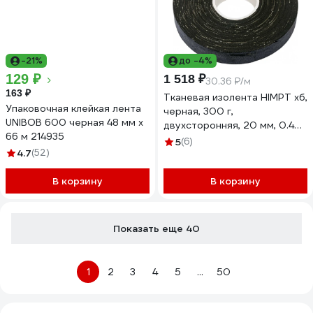
-21%
до -4%
129 ₽
1 518 ₽
30.36 ₽/м
163 ₽
Тканевая изолента HIMPT хб,
Упаковочная клейкая лента
черная, 300 г,
UNIBOB 600 черная 48 мм х
двухсторонняя, 20 мм, 0.4
66 м 214935
мм 00-00008227
5
(6)
4.7
(52)
В корзину
В корзину
Показать еще 40
1
2
3
4
5
...
50