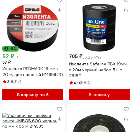
-9%
52 ₽
705 ₽
35.25 ₽/м
57 ₽
Изолента Safeline ПВХ 19мм
Изолента REDMARK 19 мм х
х 20м черный набор 5 шт.
20 м, цвет черный RM19BL20
26180
3.9
(117)
4.9
(880)
В корзину по 5
В корзину