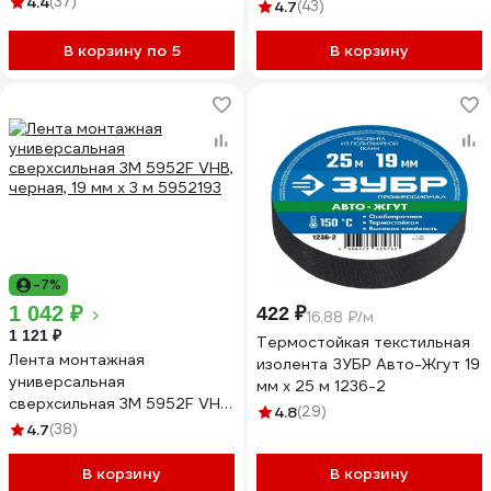
4.4
(37)
4.7
(43)
В корзину по 5
В корзину
-7%
1 042 ₽
422 ₽
16.88 ₽/м
1 121 ₽
Термостойкая текстильная
Лента монтажная
изолента ЗУБР Авто-Жгут 19
универсальная
мм х 25 м 1236-2
сверхсильная 3М 5952F VHB,
4.8
(29)
черная, 19 мм х 3 м 5952193
4.7
(38)
В корзину
В корзину