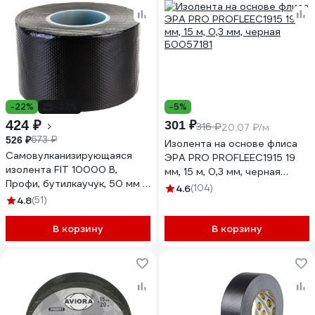
-22%
-37%
-5%
424 ₽
301 ₽
316 ₽
20.07 ₽/м
673 ₽
526 ₽
Изолента на основе флиса
Самовулканизирующаяся
ЭРА PRO PROFLEEC1915 19
изолента FIT 10000 В,
мм, 15 м, 0,3 мм, черная
Профи, бутилкаучук, 50 мм х
Б0057181
4.6
(104)
0,8 мм х 5 м, черная 10983
4.8
(51)
В корзину
В корзину