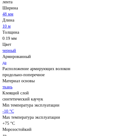
лента
Ширина
48 мм
Длина
10 м
Толщина
0.19 мм
Цвет
черный
Армированный
да
Расположение армирующих волокон
продольно-поперечное
Материал основы
ткань
Клеящий слой
синтетический каучук
Min температура эксплуатации
-10 °С
Max температура эксплуатации
+75 °С
Морозостойкий
да