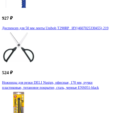
927 ₽
Диспенсер для 50 мм ленты Unibob Т290RP _ИУ(4607025330455) 219
524 ₽
Ножницы для резки DELI Nusign, офисные, 170 мм, ручки
пластиковые, титановое покрытие, сталь, черные ENS051-black