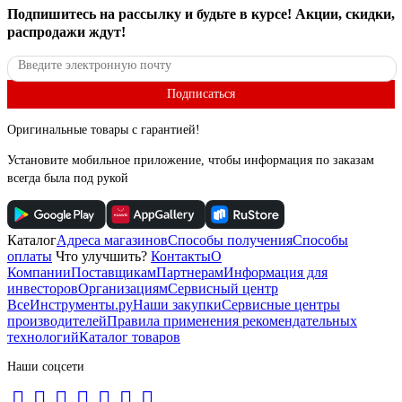
Подпишитесь
на рассылку
и будьте в курсе! Акции, скидки,
распродажи ждут!
Подписаться
Оригинальные товары с гарантией!
Установите мобильное приложение, чтобы информация по заказам
всегда была под рукой
Каталог
Адреса магазинов
Способы получения
Способы
оплаты
Что улучшить?
Контакты
О
Компании
Поставщикам
Партнерам
Информация для
инвесторов
Организациям
Сервисный центр
ВсеИнструменты.ру
Наши закупки
Сервисные центры
производителей
Правила применения рекомендательных
технологий
Каталог товаров
Наши соцсети