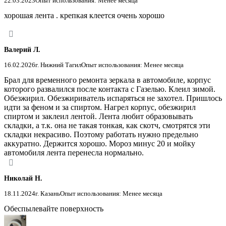
22.03.2023
Опыт использования: Менее месяца
хорошая лента . крепкая клеется очень хорошо
Валерий Л.
16.02.2026
г. Нижний Тагил
Опыт использования: Менее месяца
Брал для временного ремонта зеркала в автомобиле, корпус
которого развалился после контакта с Газелью. Клеил зимой.
Обезжирил. Обезжириватель испаряться не захотел. Пришлось
идти за феном и за спиртом. Нагрел корпус, обезжирил
спиртом и заклеил лентой. Лента любит образовывать
складки, а т.к. она не такая тонкая, как скотч, смотрятся эти
складки некрасиво. Поэтому работать нужно предельно
аккуратно. Держится хорошо. Мороз минус 20 и мойку
автомобиля лента перенесла нормально.
Николай Н.
18.11.2024
г. Казань
Опыт использования: Менее месяца
Обеспылевайте поверхность