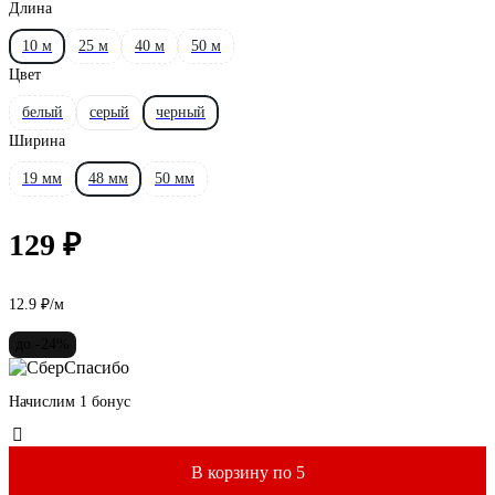
Длина
10 м
25 м
40 м
50 м
Цвет
белый
серый
черный
Ширина
19 мм
48 мм
50 мм
129 ₽
12.9 ₽/м
до -24%
Начислим 1 бонус
В корзину по 5