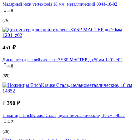
Малярный нож vertextools 18 мм, металлический 0044-18-02
3.9
(76)
451 ₽
Диспенсер для клейких лент ЗУБР МАСТЕР до 50мм 1201_z02
4.8
(65)
1 390 ₽
Ножницы ErichKrause Сталь, цельнометаллические, 18 см 14852
4.2
(26)