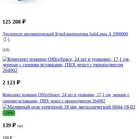
125 208 ₽
Диспенсер автоматический БумАльтернатива SafeLenta А 2900000
5
(10)
2 123 ₽
Комплект ножниц OfficeSpace, 24 шт в упаковке, 17,1 см, черные с
синими вставками, ПВХ чехол с европодвесом 264902
-26%
139 ₽
/шт
188 ₽