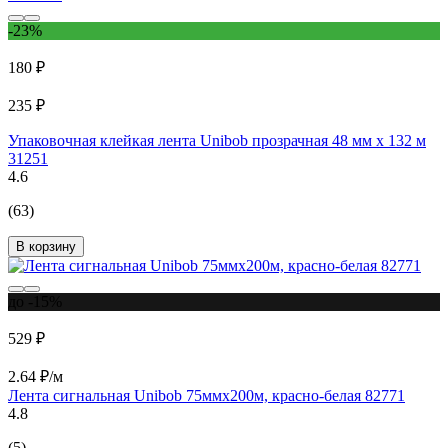
-23%
180 ₽
235 ₽
Упаковочная клейкая лента Unibob прозрачная 48 мм х 132 м
31251
4.6
(63)
В корзину
до -15%
529 ₽
2.64 ₽/м
Лента сигнальная Unibob 75ммх200м, красно-белая 82771
4.8
(5)