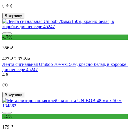
(146)
В корзину
-17%
356 ₽
427 ₽
2.37 ₽/м
Лента сигнальная Unibob 70ммх150м, красно-белая, в коробке-
диспенсере 45247
4.6
(5)
В корзину
-15%
179 ₽