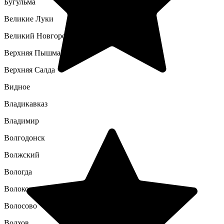
Бугульма
Великие Луки
Великий Новгород
Верхняя Пышма
Верхняя Салда
Видное
Владикавказ
Владимир
Волгодонск
Волжский
Вологда
Волоколамск
Волосово
Волхов