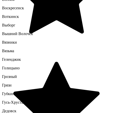
Воскресенск
Воткинск
Выборг
Вышний Волочек
Вязники
Вязьма
Геленджик
Голицыно
Грозный
Грязи
Губкин
Гусь-Хрустальный
Дедовск