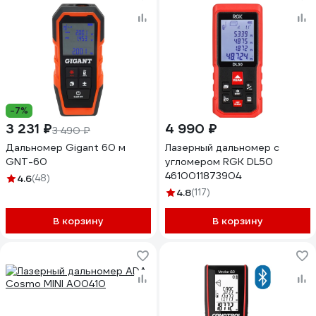
-7%
3 231 ₽
4 990 ₽
3 490 ₽
Дальномер Gigant 60 м
Лазерный дальномер с
GNT-60
угломером RGK DL50
4610011873904
4.6
(48)
4.8
(117)
В корзину
В корзину