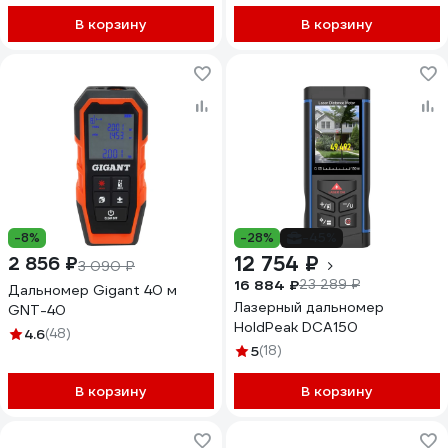
В корзину
В корзину
-8%
-28%
-45%
12 754 ₽
2 856 ₽
3 090 ₽
16 884 ₽
23 289 ₽
Дальномер Gigant 40 м
Лазерный дальномер
GNT-40
HoldPeak DCA150
4.6
(48)
5
(18)
В корзину
В корзину