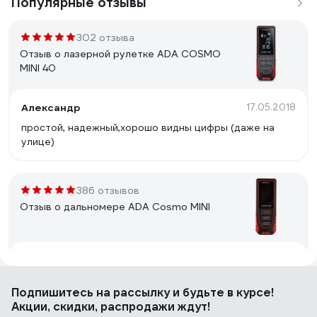
Популярные отзывы
302 отзыва
Отзыв о лазерной рулетке ADA COSMO
MINI 40
Александр
17.05.2018
простой, надежный,хорошо видны цифры (даже на
улице)
386 отзывов
Отзыв о дальномере ADA Cosmo MINI
Валерий Михайлович
20.07.2016
Размером с маркер. Сделан качественно. Сбитый
Подпишитесь
на рассылку
и будьте в курсе!
корпус, в руке удобен. Оптимальный размер и не
Акции, скидки, распродажи ждут!
большой и не мизерный. Когда выбирал в магазине на