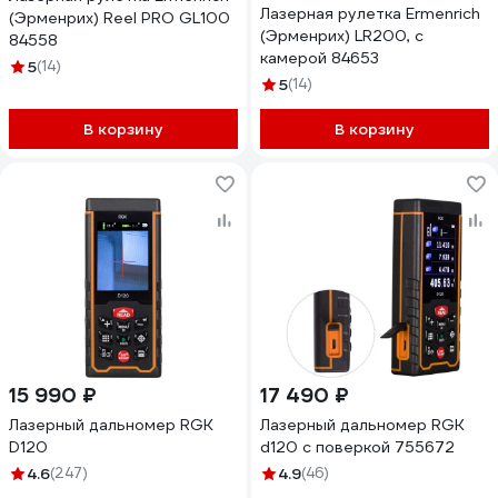
Лазерная рулетка Ermenrich
(Эрменрих) Reel PRO GL100
(Эрменрих) LR200, с
84558
камерой 84653
5
(14)
5
(14)
В корзину
В корзину
15 990 ₽
17 490 ₽
Лазерный дальномер RGK
Лазерный дальномер RGK
D120
d120 с поверкой 755672
4.6
(247)
4.9
(46)