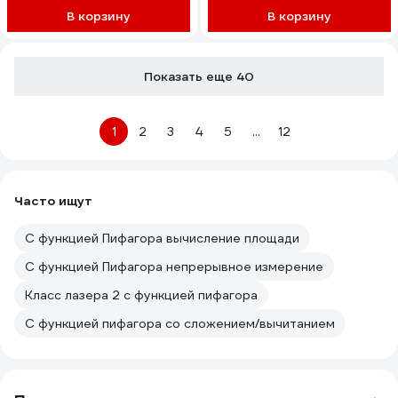
В корзину
В корзину
Показать еще 40
1
2
3
4
5
...
12
Часто ищут
С функцией Пифагора вычисление площади
С функцией Пифагора непрерывное измерение
Класс лазера 2 c функцией пифагора
C функцией пифагора со сложением/вычитанием