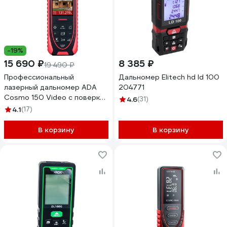
-19%
15 690 ₽
8 385 ₽
19 490 ₽
Профессиональный
Дальномер Elitech hd ld 100
лазерный дальномер ADA
204771
Cosmo 150 Video с поверкой
4.6
(31)
А00524
4.1
(17)
В корзину
В корзину