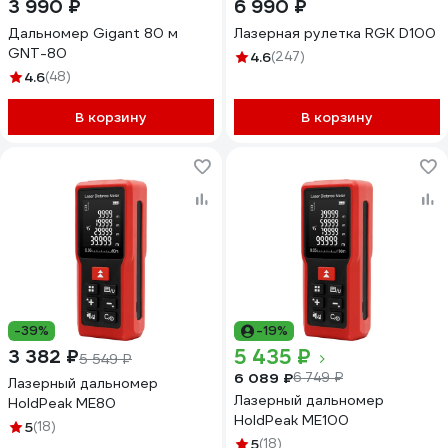
3 990 ₽
6 990 ₽
Дальномер Gigant 80 м
Лазерная рулетка RGK D100
GNT-80
4.6
(247)
4.6
(48)
В корзину
В корзину
-39%
-19%
5 435 ₽
3 382 ₽
5 549 ₽
6 089 ₽
6 749 ₽
Лазерный дальномер
Лазерный дальномер
HoldPeak ME80
HoldPeak ME100
5
(18)
5
(18)