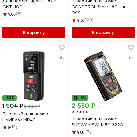
Дальномер Gigant 100 м
Лазерный дальномер
GNT-100
CONDTROL Smart 60 1-4-
098
4.6
(48)
4.5
(328)
В корзину
В корзину
-53%
-8%
2 550 ₽
1 904 ₽
4 069 ₽
2 783 ₽
Лазерный дальномер
Лазерный дальномер
HoldPeak MD40
SNDWAY SW-M50 3220
5
(18)
4.8
(117)