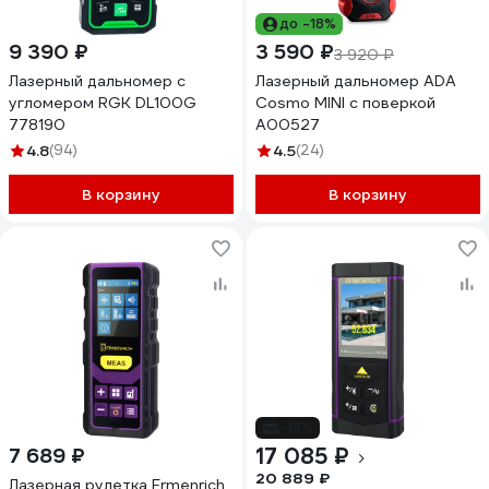
до -18%
9 390 ₽
3 590 ₽
3 920 ₽
Лазерный дальномер с
Лазерный дальномер ADA
угломером RGK DL100G
Cosmo MINI с поверкой
778190
А00527
4.8
(94)
4.5
(24)
В корзину
В корзину
-18%
17 085 ₽
7 689 ₽
20 889 ₽
Лазерная рулетка Ermenrich