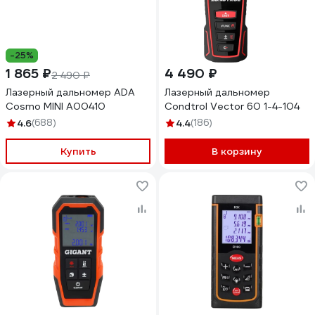
-25%
1 865 ₽
4 490 ₽
2 490 ₽
Лазерный дальномер ADA
Лазерный дальномер
Cosmo MINI А00410
Condtrol Vector 60 1-4-104
4.6
(688)
4.4
(186)
Купить
В корзину