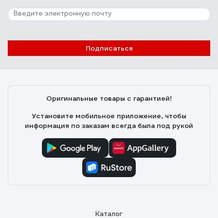
Преображенке, выбирал и сравнивал с несколькими
другими моделями. Этот понравился по ощущениям
по функциям, по цене за это всё.
155 отзывов
Отзыв о лазерной рулетке ADA COSMO
Подписаться
50
Михаил
29.12.2018
Замеряет быстро
Оригинальные товары с гарантией!
Установите мобильное приложение, чтобы
информация по заказам всегда была под рукой
Каталог