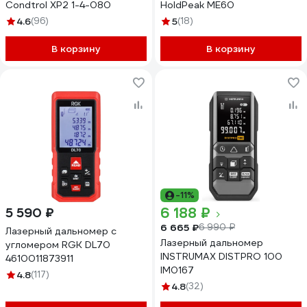
Condtrol XP2 1-4-080
HoldPeak ME60
4.6
(96)
5
(18)
В корзину
В корзину
-11%
6 188 ₽
5 590 ₽
6 665 ₽
6 990 ₽
Лазерный дальномер с
Лазерный дальномер
угломером RGK DL70
INSTRUMAX DISTPRO 100
4610011873911
IM0167
4.8
(117)
4.8
(32)