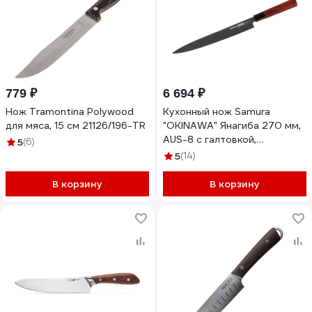
779 ₽
6 694 ₽
Нож Tramontina Polywood
Кухонный нож Samura
для мяса, 15 см 21126/196-TR
"OKINAWA" Янагиба 270 мм,
AUS-8 с галтовкой,
5
(6)
палисандр SO-0111B/K
5
(14)
В корзину
В корзину