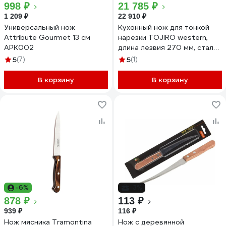
998 ₽
21 785 ₽
1 209 ₽
22 910 ₽
Универсальный нож
Кухонный нож для тонкой
Attribute Gourmet 13 см
нарезки TOJIRO western,
APK002
длина лезвия 270 мм, сталь
vg-10, 3 слоя, рукоять
5
(7)
5
(1)
стабилизированная эко-
древесина F-806
В корзину
В корзину
-6%
-3%
878 ₽
113 ₽
939 ₽
116 ₽
Нож мясника Tramontina
Нож с деревянной