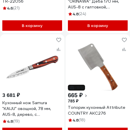
TR-22056
"OKINAWA" Деба 170 мм,
AUS-8 с галтовкой,
4.6
(21)
палисандр SO-0129B/K
4.8
(24)
В корзину
В корзину
-15%
665 ₽
3 681 ₽
785 ₽
Кухонный нож Samura
Топорик кухонный Attribute
"KAIJU" овощной, 78 мм,
COUNTRY AKC276
AUS-8, дерево, с
больстером SKJ-0011B/K
4.8
(18)
4.8
(19)