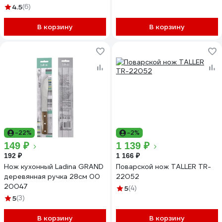
4.5
(6)
В корзину
В корзину
-22%
-2%
149 ₽
1 139 ₽
192 ₽
1 166 ₽
Нож кухонный Ladina GRAND
Поварской нож TALLER TR-
деревянная ручка 28см 00
22052
20047
5
(4)
5
(3)
В корзину
В корзину