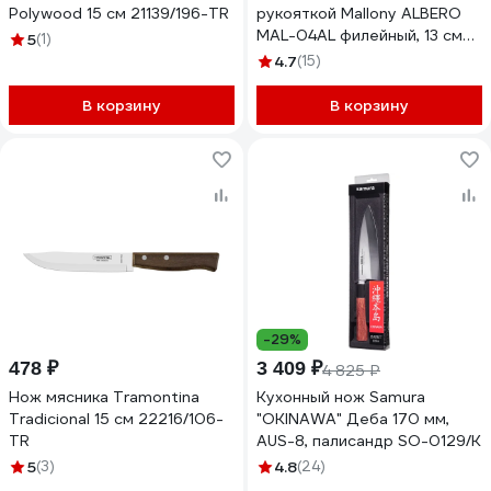
Polywood 15 см 21139/196-TR
рукояткой Mallony ALBERO
MAL-04AL филейный, 13 см
5
(1)
005169
4.7
(15)
В корзину
В корзину
-29%
478 ₽
3 409 ₽
4 825 ₽
Нож мясника Tramontina
Кухонный нож Samura
Tradicional 15 см 22216/106-
"OKINAWA" Деба 170 мм,
TR
AUS-8, палисандр SO-0129/K
5
(3)
4.8
(24)