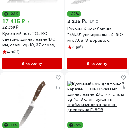
-22%
-22%
17 415 ₽
3 215 ₽
4 148 ₽
22 350 ₽
Кухонный нож Samura
Кухонный нож TOJIRO
"KAIJU" универсальный, 150
сантоку, длина лезвия 170
мм, AUS-8, дерево, с
мм, сталь vg-10, 37 слоев,
больстером SKJ-0023B/K
4.5
(6)
рукоять стабилизированная
4.8
(21)
эко-древесина F-659
В корзину
В корзину
-17%
-5%