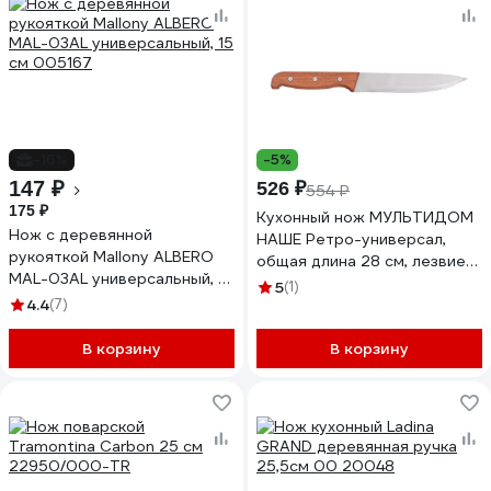
-16%
-5%
147 ₽
526 ₽
554 ₽
175 ₽
Кухонный нож МУЛЬТИДОМ
Нож с деревянной
НАШЕ Ретро-универсал,
рукояткой Mallony ALBERO
общая длина 28 см, лезвие
MAL-03AL универсальный, 15
16,5 см Россия МТ57-87
5
(1)
см 005167
4.4
(7)
В корзину
В корзину