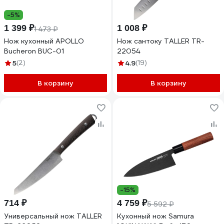
-5%
1 399 ₽
1 008 ₽
1 473 ₽
Нож кухонный APOLLO
Нож сантоку TALLER TR-
Bucheron BUC-01
22054
5
(2)
4.9
(19)
В корзину
В корзину
-15%
714 ₽
4 759 ₽
5 592 ₽
Универсальный нож TALLER
Кухонный нож Samura