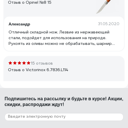
Отзыв о Opinel №8 15
31.05.2020
Александр
Отличный складной нож. Лезвие из нержавеющей
стали, подойдет для использования на природе.
Рукоять из оливы можно не обрабатывать, шарнир
можно смазать каплей оливкового масла.
15 отзывов
Отзыв о Victorinox 6.7836.L114
28.12.2020
Илья Г.
Подпишитесь
на рассылку
и будьте в курсе! Акции,
Острый
скидки, распродажи ждут!
7 отзывов
Отзыв о Нож Tramontina Athus для хлеба