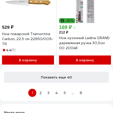
-20%
169 ₽
529 ₽
212 ₽
Нож поварской Tramontina
Нож кухонный Ladina GRAND
Carbon, 22.5 см 22950/009-
деревянная ручка 30,5см
TR
00 20046
4.4
(5)
В корзину
В корзину
Показать еще 40
1
2
3
4
5
...
8
Часто ищут