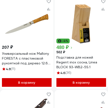
-4%
480 ₽
207 ₽
502 ₽
Универсальный нож Mallony
Подставка для ножей
FORESTA с пластиковой
Regent inox сосна, Linea
рукояткой под дерево 12.6
BLOCK 93-WB2-5S.1
см 103563
4.8
(11)
4.6
(36)
В корзину
В корзину