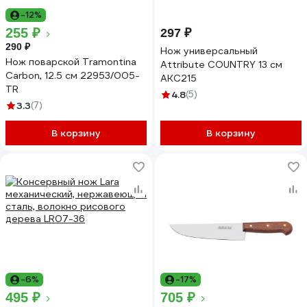
-12%
255 ₽
297 ₽
290 ₽
Нож универсальный
Нож поварской Tramontina
Attribute COUNTRY 13 см
Carbon, 12.5 см 22953/005-
AKC215
TR
4.8
(5)
3.3
(7)
В корзину
В корзину
-6%
-17%
495 ₽
705 ₽