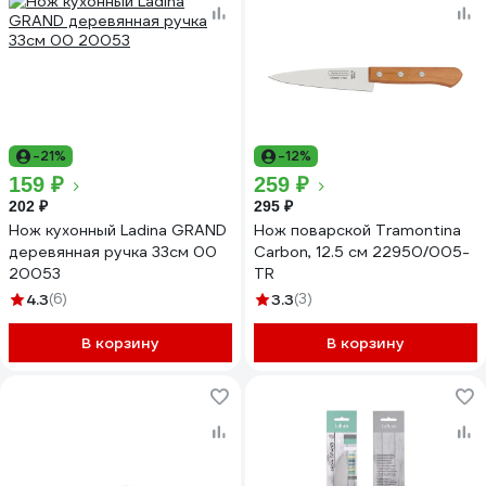
-21%
-12%
159 ₽
259 ₽
202 ₽
295 ₽
Нож кухонный Ladina GRAND
Нож поварской Tramontina
деревянная ручка 33см 00
Carbon, 12.5 см 22950/005-
20053
TR
4.3
(6)
3.3
(3)
В корзину
В корзину