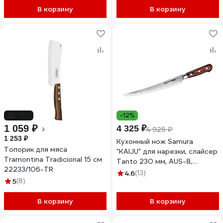
В корзину
В корзину
-15%
-12%
1 059 ₽
4 325 ₽
4 925 ₽
1 253 ₽
Кухонный нож Samura
Топорик для мяса
"KAIJU" для нарезки, слайсер
Tramontina Tradicional 15 см
Tanto 230 мм, AUS-8,
22233/106-TR
дерево, с больстером SKJ-
4.6
(13)
5
(8)
0046BT/K
В корзину
В корзину