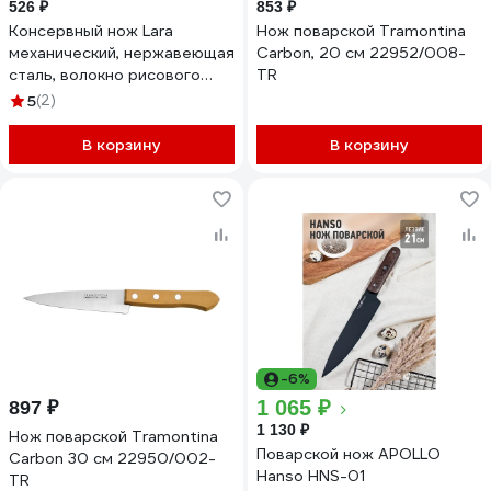
526 ₽
853 ₽
Консервный нож Lara
Нож поварской Tramontina
механический, нержавеющая
Сarbon, 20 см 22952/008-
сталь, волокно рисового
TR
дерева LR07-36
5
(2)
В корзину
В корзину
-6%
1 065 ₽
897 ₽
1 130 ₽
Нож поварской Tramontina
Поварской нож APOLLO
Carbon 30 см 22950/002-
Hanso HNS-01
TR