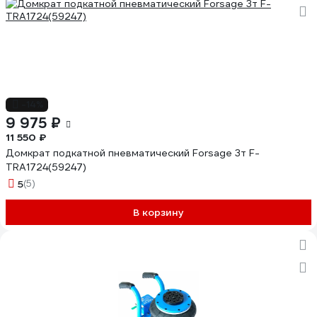
-14%
9 975 ₽
11 550 ₽
Домкрат подкатной пневматический Forsage 3т F-
TRA1724(59247)
5
(5)
В корзину