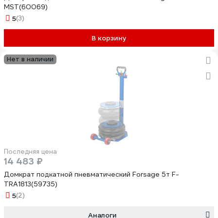
MST(60069)
5
(3)
В корзину
Нет в наличии
Последняя цена
14 483 ₽
Домкрат подкатной пневматический Forsage 5т F-
TRA1813(59735)
5
(2)
Аналоги