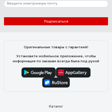
61 отзыв
Отзыв о Гидравлический бутылочный домкрат MATRIX 4 т, h
подъем 194-372 мм MASTER 50754
Подписаться
Сергей Мякотин
17.11.2019
Оригинальные товары с гарантией!
Скорость подъёма, удовлетворительное качество шлифовки
Установите мобильное приложение, чтобы
штока, нормальная покраска.
информация по заказам всегда была под рукой
Каталог