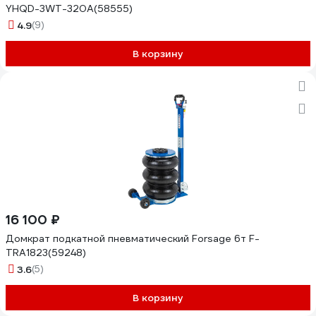
YHQD-3WT-320A(58555)
4.9
(9)
В корзину
16 100 ₽
Домкрат подкатной пневматический Forsage 6т F-
TRA1823(59248)
3.6
(5)
В корзину