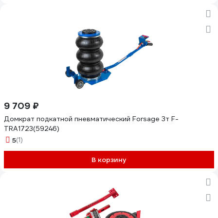
9 709 ₽
Домкрат подкатной пневматический Forsage 3т F-
TRA1723(59246)
5
(1)
В корзину