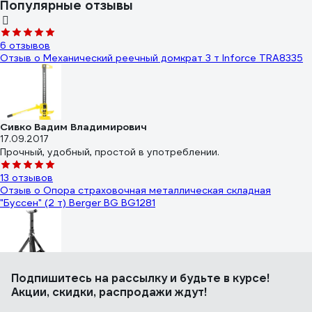
Популярные отзывы
6 отзывов
Отзыв о Механический реечный домкрат 3 т Inforce TRA8335
Сивко Вадим Владимирович
17.09.2017
Прочный, удобный, простой в употреблении.
13 отзывов
Отзыв о Опора страховочная металлическая складная
"Буссен" (2 т) Berger BG BG1281
Илья
Подпишитесь
на рассылку
и будьте в курсе!
15.05.2022
Акции, скидки, распродажи ждут!
Складные, занимают мало места, достаточно нормально
сделаны, свою функцию выполняют