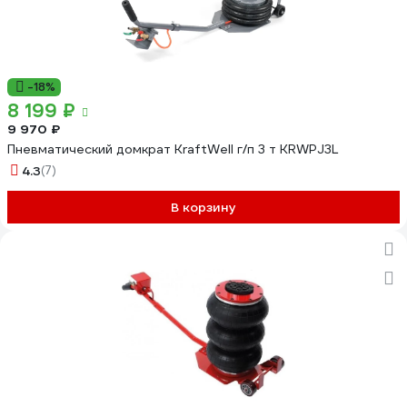
-18%
8 199 ₽
9 970 ₽
Пневматический домкрат KraftWell г/п 3 т KRWPJ3L
4.3
(7)
В корзину