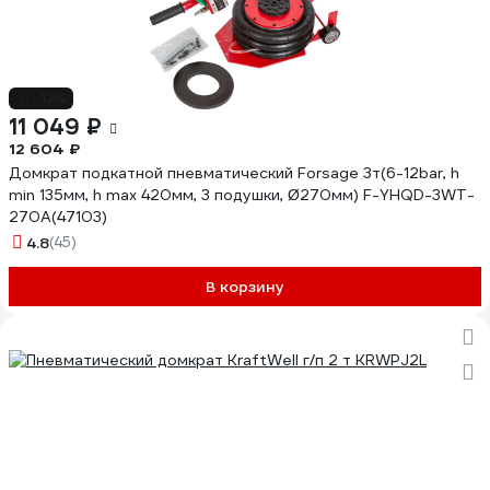
-12%
11 049 ₽
12 604 ₽
Домкрат подкатной пневматический Forsage 3т(6-12bar, h
min 135мм, h max 420мм, 3 подушки, Ø270мм) F-YHQD-3WT-
270A(47103)
4.8
(45)
В корзину