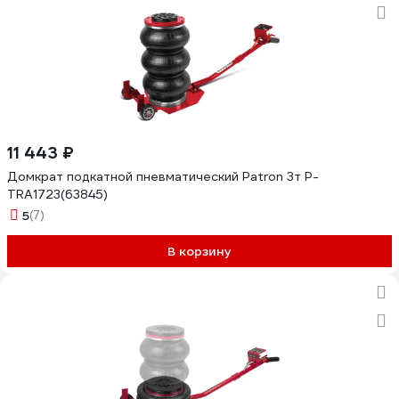
11 443 ₽
Домкрат подкатной пневматический Patron 3т P-
TRA1723(63845)
5
(7)
В корзину