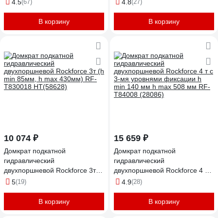
T830020(17791)
прорезиненной накладкой на
4.5
(67)
4.8
(27)
рукоятке (h min 75 мм, h max
510 мм) Rockforce RF-
В корзину
В корзину
T830018(47959)
10 074 ₽
15 659 ₽
Домкрат подкатной
Домкрат подкатной
гидравлический
гидравлический
двухпоршневой Rockforce 3т (h
двухпоршневой Rockforce 4 т с
min 85мм, h max 430мм) RF-
3-мя уровнями фиксации h
5
(19)
4.9
(28)
T830018 HT(58628)
min 140 мм h max 508 мм RF-
T84008 (28086)
В корзину
В корзину