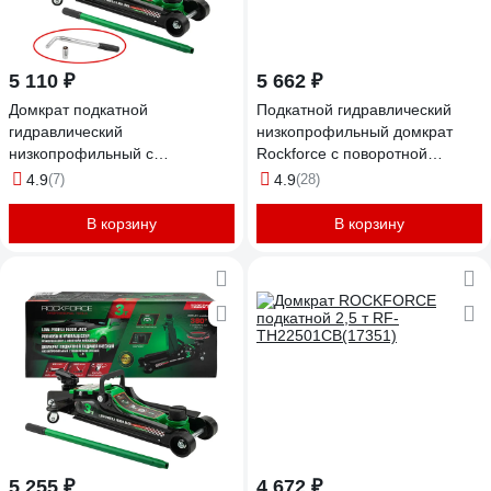
5 110 ₽
5 662 ₽
Домкрат подкатной
Подкатной гидравлический
гидравлический
низкопрофильный домкрат
низкопрофильный с
Rockforce с поворотной
поворотной ручкой Rockforce 3
ручкой, 3 т RF-TR8204(60283)
4.9
(7)
4.9
(28)
т RF-T825010+1 (62714)
В корзину
В корзину
5 255 ₽
4 672 ₽