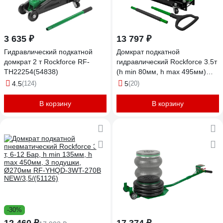
3 635 ₽
13 797 ₽
Гидравлический подкатной
Домкрат подкатной
домкрат 2 т Rockforce RF-
гидравлический Rockforce 3.5т
TH22254(54838)
(h min 80мм, h max 495мм)
RF-T830018Z MST(58614)
4.5
(124)
5
(20)
В корзину
В корзину
-30%