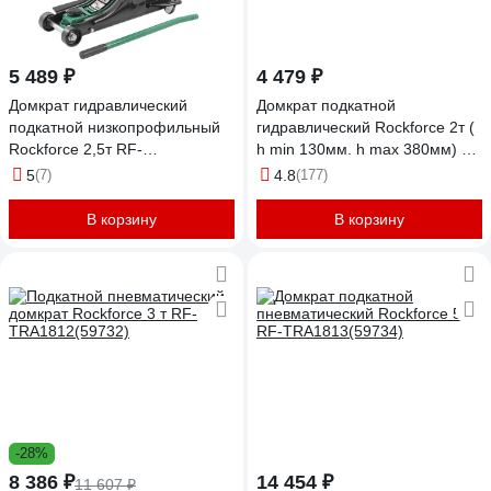
5 489 ₽
4 479 ₽
Домкрат гидравлический
Домкрат подкатной
подкатной низкопрофильный
гидравлический Rockforce 2т (
Rockforce 2,5т RF-
h min 130мм. h max 380мм) в
T825010REuro(19359)
кейсе RF-T83000F(54652)
5
(7)
4.8
(177)
В корзину
В корзину
-28%
8 386 ₽
14 454 ₽
11 607 ₽