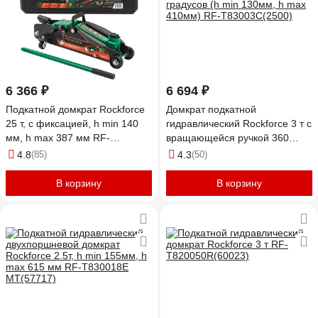
6 366 ₽
6 694 ₽
Подкатной домкрат Rockforce
Домкрат подкатной
25 т, с фиксацией, h min 140
гидравлический Rockforce 3 т с
мм, h max 387 мм RF-
вращающейся ручкой 360
TH22501C(17352) RF-
градусов (h min 130мм, h max
4.8
(85)
4.3
(50)
TH22501C кейс(17352)
410мм) RF-T83003C(2500)
В корзину
В корзину