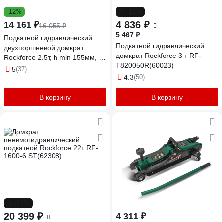
-12%
-12%
4 836 ₽
14 161 ₽
16 055 ₽
5 467 ₽
Подкатной гидравлический
Подкатной гидравлический
двухпоршневой домкрат
домкрат Rockforce 3 т RF-
Rockforce 2.5т, h min 155мм, h
T820050R(60023)
max 615 мм RF-T830018E
5
(37)
MT(57717)
4.3
(50)
В корзину
В корзину
-12%
20 399 ₽
4 311 ₽