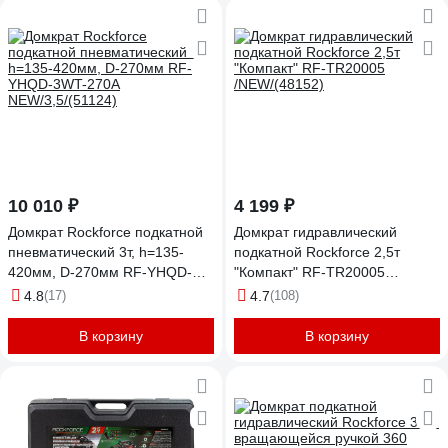
10 010 ₽
4 199 ₽
Домкрат Rockforce подкатной
Домкрат гидравлический
пневматический 3т, h=135-
подкатной Rockforce 2,5т
420мм, D-270мм RF-YHQD-
"Компакт" RF-TR20005
3WT-270A NEW/3,5/(51124)
/NEW/(48152)
4.8
(17)
4.7
(108)
В корзину
В корзину