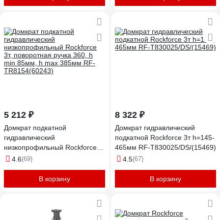
5 212 ₽
8 322 ₽
Домкрат подкатной
Домкрат гидравлический
гидравлический
подкатной Rockforce 3т h=145-
низкопрофильный Rockforce
465мм RF-T830025/DS/(15469)
3т, поворотная ручка 360, h
4.6
(69)
4.5
(67)
min 85мм, h max 385мм RF-
TR8154(60243)
В корзину
В корзину