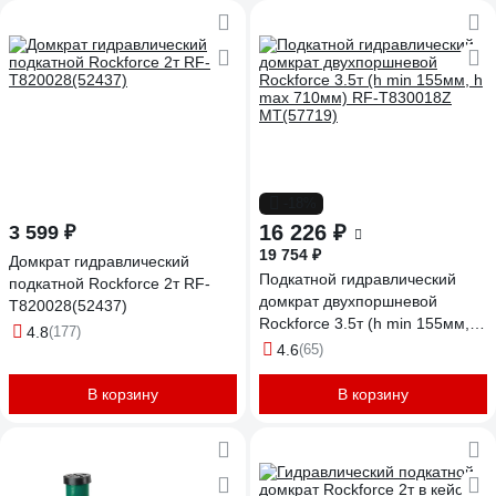
-18%
16 226 ₽
3 599 ₽
19 754 ₽
Домкрат гидравлический
Подкатной гидравлический
подкатной Rockforce 2т RF-
домкрат двухпоршневой
T820028(52437)
Rockforce 3.5т (h min 155мм, h
4.8
(177)
max 710мм) RF-T830018Z
4.6
(65)
MT(57719)
В корзину
В корзину