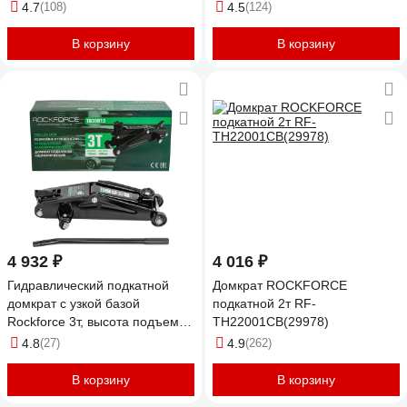
4.7
(108)
4.5
(124)
В корзину
В корзину
4 932 ₽
4 016 ₽
Гидравлический подкатной
Домкрат ROCKFORCE
домкрат с узкой базой
подкатной 2т RF-
Rockforce 3т, высота подъема
TH22001CB(29978)
135-380 мм RF-T830013(4072)
4.8
(27)
4.9
(262)
В корзину
В корзину