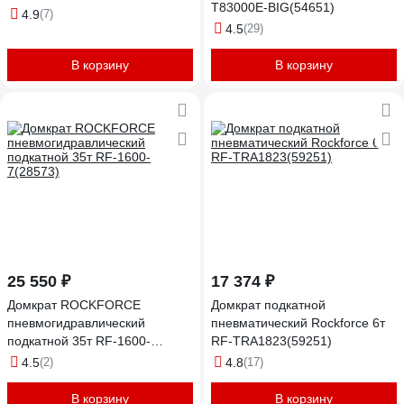
T83000E-BIG(54651)
4.9
(7)
4.5
(29)
В корзину
В корзину
25 550 ₽
17 374 ₽
Домкрат ROCKFORCE
Домкрат подкатной
пневмогидравлический
пневматический Rockforce 6т
подкатной 35т RF-1600-
RF-TRA1823(59251)
7(28573)
4.5
(2)
4.8
(17)
В корзину
В корзину