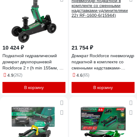
10 424 ₽
21 754 ₽
Подкатной гидравлический
Домкрат Rockforce пневмогидр
домкрат двухпоршневой
подкатной в комплекте со
Rockforce 2 т (h min 155мм, h
сменными надставками-
max 575мм) RF-TH33007
удлинителями 22т RF-1600-
4.9
(262)
4.6
(65)
MT(57716)
6(15944)
В корзину
В корзину