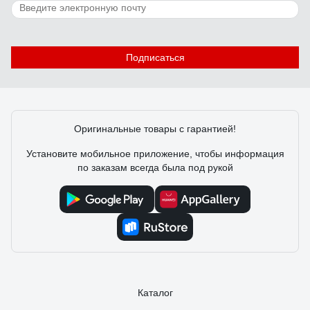
61 отзыв
Отзыв о Гидравлический бутылочный домкрат
MATRIX 4 т, h подъем 194-372 мм MASTER
50754
Подписаться
Сергей Мякотин
17.11.2019
Скорость подъёма, удовлетворительное качество
шлифовки штока, нормальная покраска.
Оригинальные товары с гарантией!
Установите мобильное приложение, чтобы информация
по заказам всегда была под рукой
Каталог