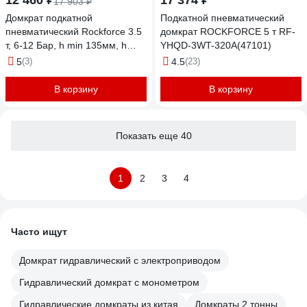
12 460 ₽
17 374 ₽
17 903 ₽
Домкрат подкатной
Подкатной пневматический
пневматический Rockforce 3.5
домкрат ROCKFORCE 5 т RF-
т, 6-12 Бар, h min 135мм, h
YHQD-3WT-320A(47101)
max 450мм, 3 подушки,
5
(3)
4.5
(23)
Ø270мм RF-YHQD-3WT-270B
NEW/3,5/(51126)
В корзину
В корзину
Показать еще 40
1
2
3
4
Часто ищут
Домкрат гидравлический с электроприводом
Гидравлический домкрат с монометром
Гидравлические домкраты из китая
Домкраты 2 тонны