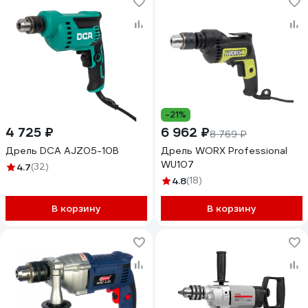
-21%
4 725 ₽
6 962 ₽
8 769 ₽
Дрель DCA AJZ05-10B
Дрель WORX Professional
WU107
4.7
(32)
4.8
(18)
В корзину
В корзину