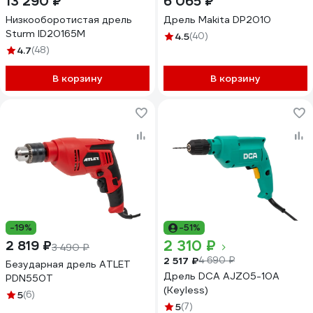
13 290 ₽
6 065 ₽
Низкооборотистая дрель
Дрель Makita DP2010
Sturm ID20165M
4.5
(40)
4.7
(48)
В корзину
В корзину
-19%
-51%
2 310 ₽
2 819 ₽
3 490 ₽
2 517 ₽
4 690 ₽
Безударная дрель ATLET
Дрель DCA AJZ05-10A
PDN550T
(Keyless)
5
(6)
5
(7)