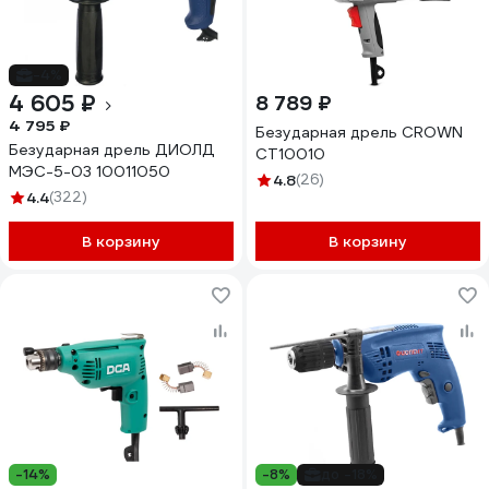
-4%
4 605 ₽
8 789 ₽
4 795 ₽
Безударная дрель CROWN
Безударная дрель ДИОЛД
CT10010
МЭС-5-03 10011050
4.8
(26)
4.4
(322)
В корзину
В корзину
-14%
-8%
до -18%