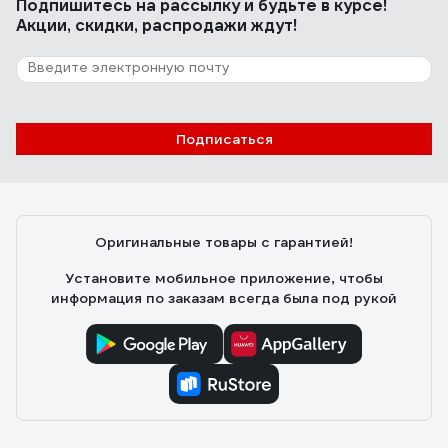
Подпишитесь
на рассылку
и будьте в курсе!
Качественная дрель
Акции, скидки, распродажи ждут!
181 отзыв
Отзыв о дрели Интерскол Д-16/1050Р2
Подписаться
jacku79
03.07.2010
Мощная. Огромный вращательный момент. Ей всё
равно, что мешать - хоть бетон, хоть что угодно. Она
Оригинальные товары с гарантией!
без проблем стартует с миксером в растворе. Если
раствор не мешается, она раскрутит всё ведро.
Установите мобильное приложение, чтобы
Эргономичная. Основательная и надёжная механика и
информация по заказам всегда была под рукой
двигло. Реверс.