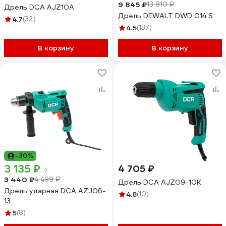
9 845 ₽
13 810 ₽
Дрель DCA AJZ10A
Дрель DEWALT DWD 014 S
4.7
(32)
4.5
(137)
В корзину
В корзину
-30%
3 135 ₽
4 705 ₽
3 440 ₽
4 499 ₽
Дрель DCA AJZ09-10K
Дрель ударная DCA AZJ06-
4.8
(10)
13
5
(8)