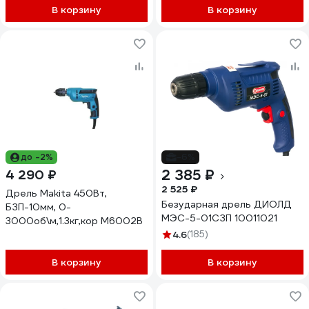
В корзину
В корзину
до -2%
-6%
2 385 ₽
4 290 ₽
2 525 ₽
Дрель Makita 450Вт,
Безударная дрель ДИОЛД
БЗП-10мм, 0-
МЭС-5-01СЗП 10011021
3000об\м,1.3кг,кор M6002B
4.6
(185)
В корзину
В корзину