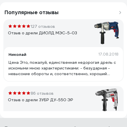
Популярные отзывы
127 отзывов
Отзыв о дрели ДИОЛД МЭС-5-03
Николай
17.08.2018
Цена Это, пожалуй, единственная недорогая дрель с
искомыми мною характеристиками: - безударная -
невысокие обороты и, соответственно, хороший
момент - регулировка оборотов и реверс - ключевой
патрон - металлический корпус редуктора и валы на
подшипниках Удобная доп. ручка с 12 пазами с каждой
86 отзывов
стороны типа &quot;коронка&quot;, удобно ставить
Отзыв о дрели ЗУБР ДУ-550 ЭР
как нужно и надёжно фиксировать. Хорошее
охлаждение, дует мощно.
Тайный Покупатель
15.12.2019