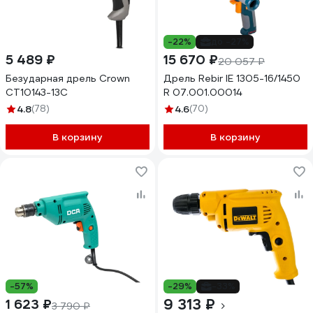
-22%
до -27%
5 489 ₽
15 670 ₽
20 057 ₽
Безударная дрель Crown
Дрель Rebir IE 1305-16/1450
CT10143-13C
R 07.001.00014
4.8
(78)
4.6
(70)
В корзину
В корзину
-57%
-29%
-33%
9 313 ₽
1 623 ₽
3 790 ₽