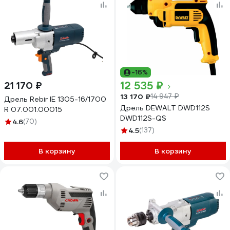
-16%
12 535 ₽
21 170 ₽
13 170 ₽
14 947 ₽
Дрель Rebir IE 1305-16/1700
Дрель DEWALT DWD112S
R 07.001.00015
DWD112S-QS
4.6
(70)
4.5
(137)
В корзину
В корзину