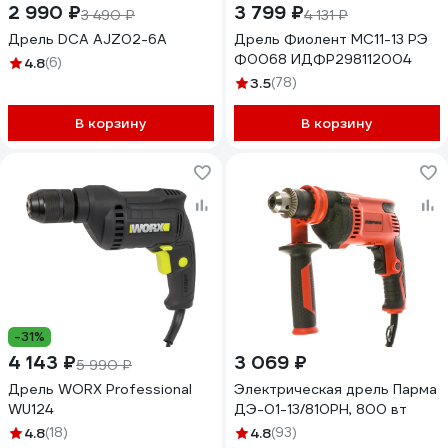
2 990 ₽
3 799 ₽
3 490 ₽
4 131 ₽
Дрель DCA AJZ02-6A
Дрель Фиолент МС11-13 РЭ
Ф0068 ИДФР298112004
4.8
(6)
3.5
(78)
В корзину
В корзину
-31%
4 143 ₽
3 069 ₽
5 990 ₽
Дрель WORX Professional
Электрическая дрель Парма
WU124
ДЭ-01-13/810РН, 800 вт
4.8
(18)
4.8
(93)