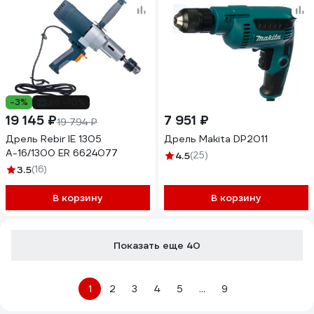
-3%
до -10%
19 145 ₽
7 951 ₽
19 794 ₽
Дрель Rebir IE 1305
Дрель Makita DP2011
А-16/1300 ЕR 6624077
4.5
(25)
3.5
(16)
В корзину
В корзину
Показать еще 40
1
2
3
4
5
...
9