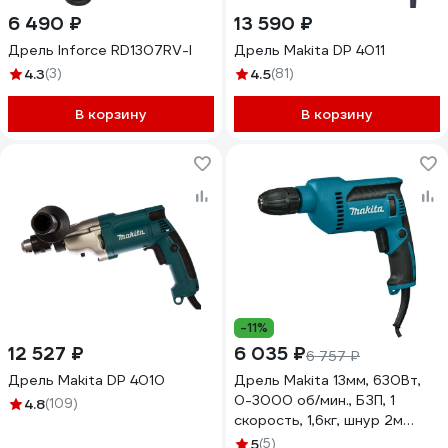
6 490 ₽
13 590 ₽
Дрель Inforce RD1307RV-I
Дрель Makita DP 4011
4.3
(3)
4.5
(81)
В корзину
В корзину
-11%
12 527 ₽
6 035 ₽
6 757 ₽
Дрель Makita DP 4010
Дрель Makita 13мм, 630Вт,
0-3000 об/мин., БЗП, 1
4.8
(109)
скорость, 1,6кг, шнур 2м
DP4021
5
(5)