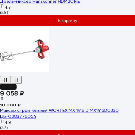
Дрель-миксер Hanskonner HDM2014E
4.7
(29)
В корзину
-9%
9 058 ₽
10 000 ₽
Миксер строительный WORTEX MX 1416 D MX1416D0330
ЦБ-0283776054
4.9
(27)