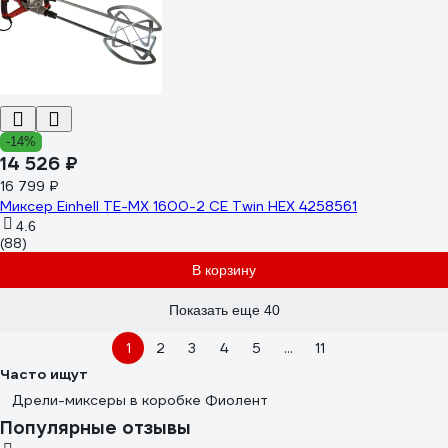
-14%
14 526 ₽
16 799 ₽
Миксер Einhell TE-MX 1600-2 CE Twin HEX 4258561
4.6
(88)
В корзину
Показать еще 40
1
2
3
4
5
...
11
Часто ищут
Дрели-миксеры в коробке Фиолент
Популярные отзывы