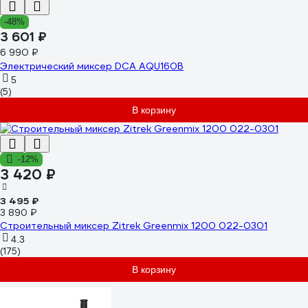
-48%
3 601 ₽
6 990 ₽
Электрический миксер DCA AQU160B
5
(5)
В корзину
-12%
3 420 ₽
3 495 ₽
3 890 ₽
Строительный миксер Zitrek Greenmix 1200 022-0301
4.3
(175)
В корзину