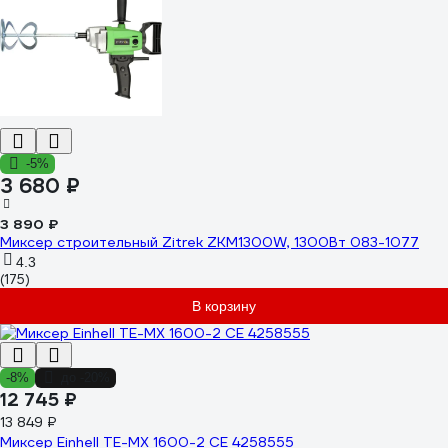
-5%
3 680 ₽
3 890 ₽
Миксер строительный Zitrek ZKM1300W, 1300Вт 083-1077
4.3
(175)
В корзину
-8%
до -20%
12 745 ₽
13 849 ₽
Миксер Einhell TE-MX 1600-2 CE 4258555