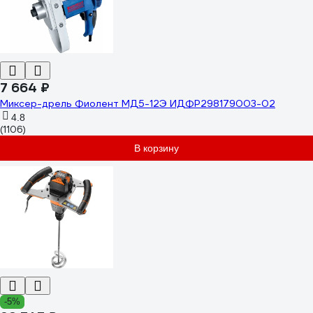
7 664 ₽
Миксер-дрель Фиолент МД5-12Э ИДФР298179003-02
4.8
(1106)
В корзину
-5%