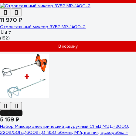
11 970 ₽
Строительный миксер ЗУБР МР-1400-2
4.7
(182)
В корзину
до -7%
5 159 ₽
Набор Миксер электрический двуручный СПЕЦ МЭД-2000,
220В/50Гц,1600Вт,0-850 об/мин, М14, венчик, цв.коробка +