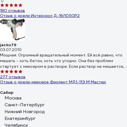
180 отзывов
Отзыв о дрели Интерскол Д-16/1050Р2
jacku79
03.07.2010
Мощная. Огромный вращательный момент. Ей всё равно, что
мешать - хоть бетон, хоть что угодно. Она без проблем
стартует с миксером в растворе. Если раствор не мешается,
она раскрутит всё ведро. Эргономичная. Основательная и
277 отзывов
надёжная механика и двигло. Реверс.
Отзыв о дрели-миксере Фиолент МД1-11Э М Мастер
Сабир
11.10.2023
Москва
Я приобрел два миксера Фиолент Мастер МД1-11Э М (заказы
Санкт-Петербург
№1911-200100-07188 выдан 01.11.2019 и №2005-200104-
Нижний Новгород
92156 выдан 29.05.2020) Как миксер – очень неплох,
Екатеринбург
особенно учитывая соотношение цена-качество на момент
1040 отзывов
Челябинск
покупки. Может замешивать 50 кг раствора в ведре,