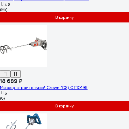
4.8
(95)
В корзину
18 689 ₽
Миксер строительный Crown (CS) CT10199
5
(6)
В корзину