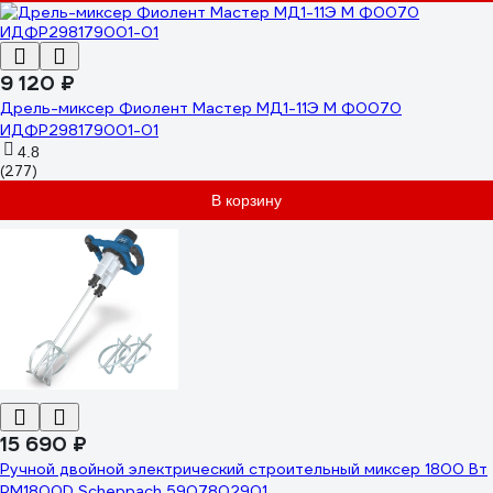
9 120 ₽
Дрель-миксер Фиолент Мастер МД1-11Э М Ф0070
ИДФР298179001-01
4.8
(277)
В корзину
15 690 ₽
Ручной двойной электрический строительный миксер 1800 Вт
PM1800D Scheppach 5907802901