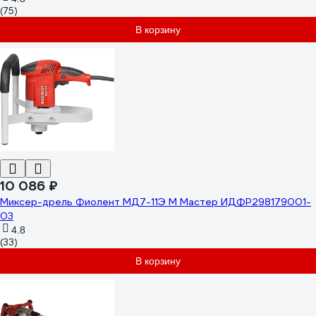
(75)
В корзину
10 086 ₽
Миксер-дрель Фиолент МД7-11Э М Мастер ИДФР298179001-
03
4.8
(33)
В корзину