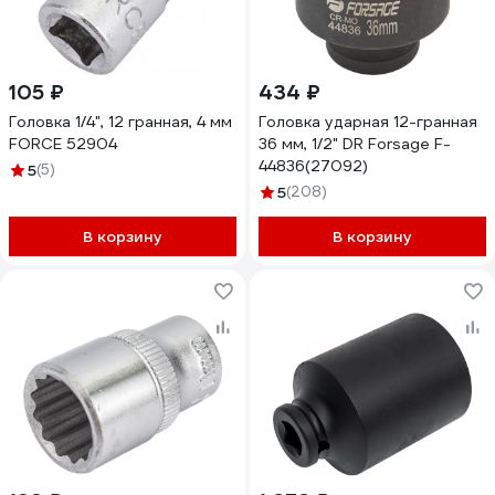
105 ₽
434 ₽
Головка 1/4", 12 гранная, 4 мм
Головка ударная 12-гранная
FORCE 52904
36 мм, 1/2" DR Forsage F-
44836(27092)
5
(5)
5
(208)
В корзину
В корзину