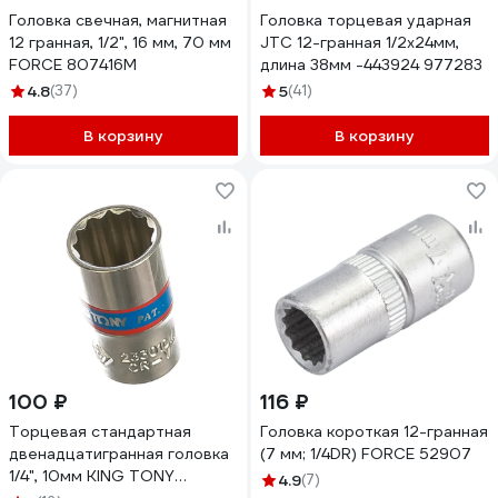
Головка свечная, магнитная
Головка торцевая ударная
12 гранная, 1/2", 16 мм, 70 мм
JTC 12-гранная 1/2x24мм,
FORCE 807416M
длина 38мм -443924 977283
4.8
(37)
5
(41)
В корзину
В корзину
100 ₽
116 ₽
Торцевая стандартная
Головка короткая 12-гранная
двенадцатигранная головка
(7 мм; 1/4DR) FORCE 52907
1/4", 10мм KING TONY
4.9
(7)