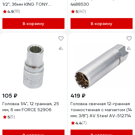
1/2", 36мм KING TONY
4488530
423036M
4.9
(16)
5
(40)
В корзину
В корзину
105 ₽
419 ₽
Головка 1/4", 12 гранная, 25
Головка свечная 12-гранная
мм, 6 мм FORCE 52906
тонкостенная с магнитом (14
мм; 3/8") AV Steel AV-512714
5
(5)
4.4
(7)