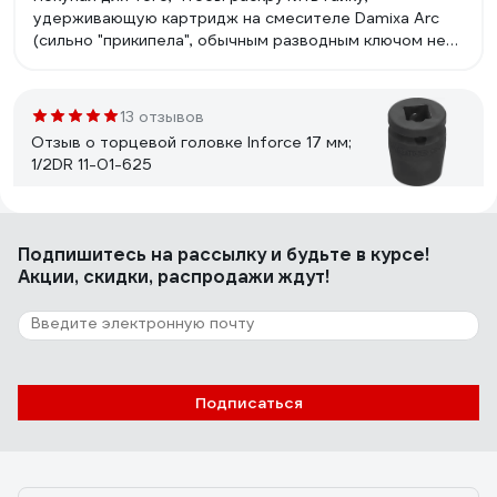
удерживающую картридж на смесителе Damixa Arc
(сильно "прикипела", обычным разводным ключом не
получалось). С задачей справилась на "ура"! Отличная
альтернатива вызову "сертифицированного мастера"
с "сертифицированным ключом" Damixa за 1500 руб :)
13 отзывов
Отзыв о торцевой головке Inforce 17 мм;
1/2DR 11-01-625
Евгений У.
14.11.2022
Подпишитесь
на рассылку
и будьте в курсе!
Отличный материал, силовой. Есть скос для работы в
Акции, скидки, распродажи ждут!
трудных местах. Есть зубцы на гранях, для улучшения
зацепа за старый-подслизанный крепеж.
17 отзывов
Подписаться
Отзыв о бите GRAFF SW 8x45 мм
GBN0845
Дмитрий Морозов
23.08.2020