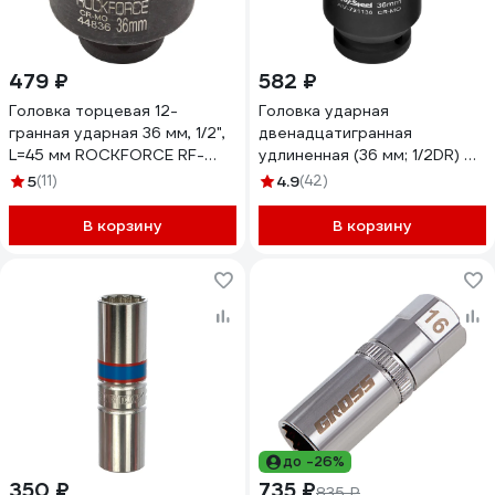
479 ₽
582 ₽
Головка торцевая 12-
Головка ударная
гранная ударная 36 мм, 1/2",
двенадцатигранная
L=45 мм ROCKFORCE RF-
удлиненная (36 мм; 1/2DR) AV
44836(219)
Steel AV-721136
5
(11)
4.9
(42)
В корзину
В корзину
до -26%
350 ₽
735 ₽
835 ₽