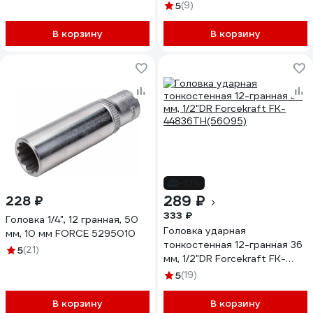
5
(9)
В корзину
В корзину
-13%
289 ₽
228 ₽
333 ₽
Головка 1/4", 12 гранная, 50
Головка ударная
мм, 10 мм FORCE 5295010
тонкостенная 12-гранная 36
5
(21)
мм, 1/2"DR Forcekraft FK-
44836TH(56095)
5
(19)
В корзину
В корзину