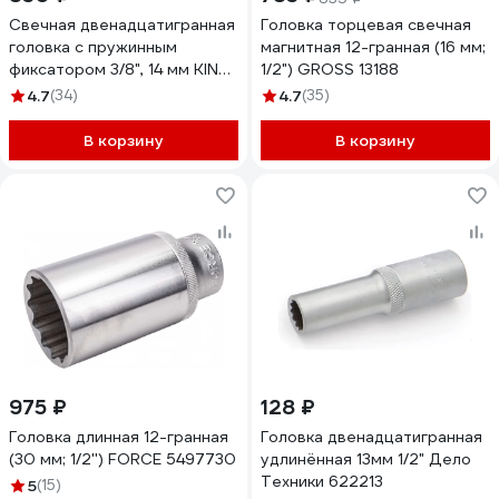
Свечная двенадцатигранная
Головка торцевая свечная
головка с пружинным
магнитная 12-гранная (16 мм;
фиксатором 3/8", 14 мм KING
1/2") GROSS 13188
TONY 36A014
4.7
(34)
4.7
(35)
В корзину
В корзину
975 ₽
128 ₽
Головка длинная 12-гранная
Головка двенадцатигранная
(30 мм; 1/2'') FORCE 5497730
удлинённая 13мм 1/2" Дело
Техники 622213
5
(15)