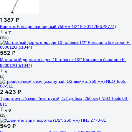
1 387 ₽
Вороток Forsage шарнирный 750мм 1/2" F-8014750U(8774)
4.7
(185)
582 ₽
Магнитный держатель для 10 головок 1/2" Forsage в блистере F-
880012G(51044)
4
(3)
2 423 ₽
Трещоточный ключ (изогнутый, 1/2 дюйма, 250 мм) NEO Tools 08-
511
4.6
(15)
549 ₽