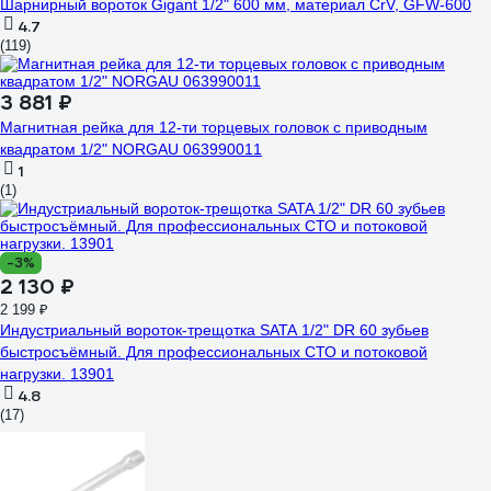
Шарнирный вороток Gigant 1/2" 600 мм, материал CrV, GFW-600
4.7
(119)
3 881 ₽
Магнитная рейка для 12-ти торцевых головок с приводным
квадратом 1/2" NORGAU 063990011
1
(1)
-3%
2 130 ₽
2 199 ₽
Индустриальный вороток-трещотка SATA 1/2" DR 60 зубьев
быстросъёмный. Для профессиональных СТО и потоковой
нагрузки. 13901
4.8
(17)