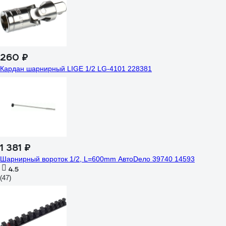
260 ₽
Кардан шарнирный LIGE 1/2 LG-4101 228381
1 381 ₽
Шарнирный вороток 1/2, L=600mm АвтоDело 39740 14593
4.5
(47)