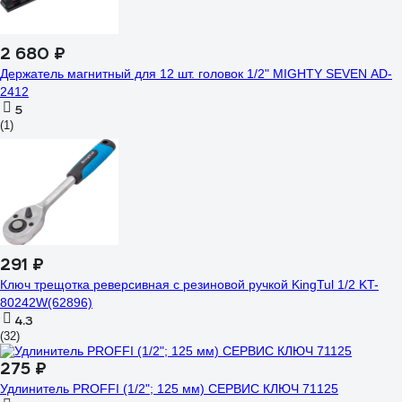
2 680 ₽
Держатель магнитный для 12 шт. головок 1/2" MIGHTY SEVEN AD-
2412
5
(1)
291 ₽
Ключ трещотка реверсивная с резиновой ручкой KingTul 1/2 KT-
80242W(62896)
4.3
(32)
275 ₽
Удлинитель PROFFI (1/2"; 125 мм) СЕРВИС КЛЮЧ 71125