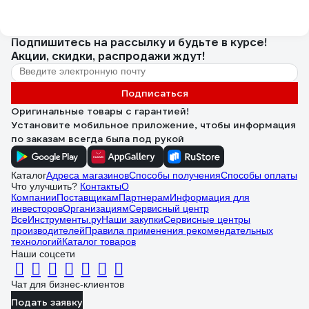
Подпишитесь
на рассылку
и будьте в курсе!
Акции, скидки, распродажи ждут!
Подписаться
Оригинальные товары с гарантией!
Установите мобильное приложение, чтобы информация
по заказам всегда была под рукой
Каталог
Адреса магазинов
Способы получения
Способы оплаты
Что улучшить?
Контакты
О
Компании
Поставщикам
Партнерам
Информация для
инвесторов
Организациям
Сервисный центр
ВсеИнструменты.ру
Наши закупки
Сервисные центры
производителей
Правила применения рекомендательных
технологий
Каталог товаров
Наши соцсети
Чат для бизнес-клиентов
Подать заявку