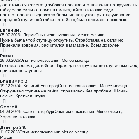
достаточно увесистая,глубокая посадка что позволяет откручивать
гайку если сильно торчит шпилька,гайка в головке сидит
плотно,головка выдержала большие нагрузки при откручивании
передней ступичной гайки на тойоте,было сломано несколько
воротком ,а головка выдержала,выдержала удары от
пневмогайковерта.гайку смог открутить только
Евгений .
пневмогайковертом.давление 8атм.если отворачивать гайку
05.07.2023
г. Пермь
Опыт использования: Менее месяца
воротком то надо брать головку под квадрат 1 дюйм,у этой 1/2
Нужна была чтоб ступицу открутить. Отработала на отлично.
дюйма,воротки слишком хлюпкие ламаються,гнуться,но сама
Приехала вовремя, расчитался в магазине. Всем доволен.
головка выдерживает нагрузки.
Роман
19.03.2026
Опыт использования: Менее месяца
Головка весьма достойная. Брал для откручивания ступичных гаек,
при замене ступицы.
Владимир В.
19.12.2024
г. Великий Новгород
Опыт использования: Менее месяца
Откручивал ступичные гайки, справилась без проблем. Шлицы
целые. Крепкая штука.
Сергей
04.09.2024
г. Санкт-Петербург
Опыт использования: Менее месяца
Хорошая головка.
Дмитрий З.
11.07.2023
Опыт использования: Менее месяца
Мощь