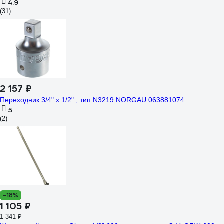
4.9
(31)
2 157 ₽
Переходник 3/4" x 1/2" , тип N3219 NORGAU 063881074
5
(2)
-18%
1 105 ₽
1 341 ₽