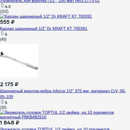
Удлинитель для воротка (1/2"; 250 мм) НИЗ 2773-01
4.3
(102)
555 ₽
Кардан шарнирный 1/2" Dr KRAFT KT 700391
5
(40)
2 175 ₽
Шарнирный вороток-кобра Inforce 1/2" 375 мм, материал CrV, 06-
05-109
5
(30)
1 848 ₽
Держатель головок TOPTUL 1/2 дюйма, на 10 предметов