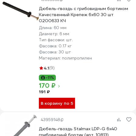
Дюбель-гвоздь с грибовидным бортиком
Качественный Крепеж 6х60 30 шт
0200633 КЧ
Длина:
60 мм
Диаметр:
6 мм
Тип фасовки:
шт.
Фасовка:
0.17 кг
Фасовка:
30 шт
Материал:
полипропилен
4.1
(9)
-11%
170 ₽
191 ₽
В корзину по 5
43959148
Дюбель-гвоздь Stalmax LDP-G 6х40
грибовидный бортик (арт. 10813)