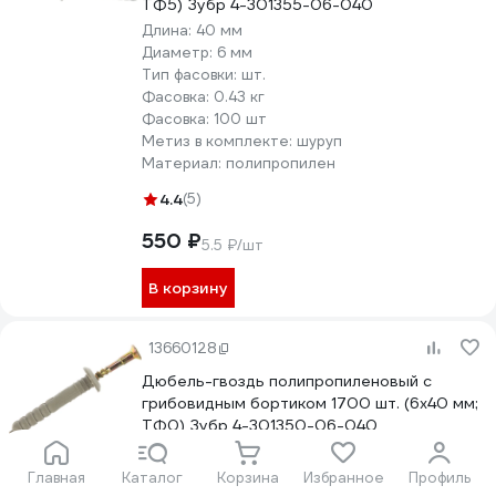
ТФ5) Зубр 4-301355-06-040
Длина:
40 мм
Диаметр:
6 мм
Тип фасовки:
шт.
Фасовка:
0.43 кг
Фасовка:
100 шт
Метиз в комплекте:
шуруп
Материал:
полипропилен
4.4
(5)
550 ₽
5.5 ₽/шт
В корзину
13660128
Дюбель-гвоздь полипропиленовый с
грибовидным бортиком 1700 шт. (6х40 мм;
ТФ0) Зубр 4-301350-06-040
Длина:
40 мм
Диаметр:
6 мм
Главная
Каталог
Корзина
Избранное
Профиль
Тип фасовки:
шт.