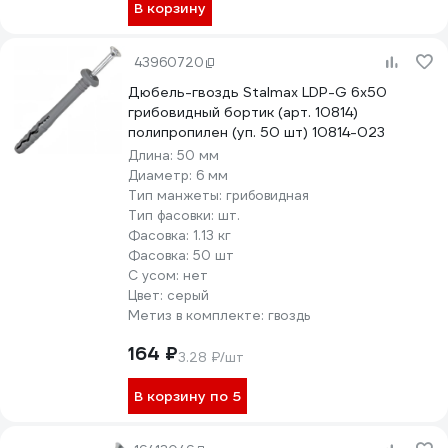
В корзину
43960720
Дюбель-гвоздь Stalmax LDP-G 6х50
грибовидный бортик (арт. 10814)
полипропилен (уп. 50 шт) 10814-023
Длина:
50 мм
Диаметр:
6 мм
Тип манжеты:
грибовидная
Тип фасовки:
шт.
Фасовка:
1.13 кг
Фасовка:
50 шт
С усом:
нет
Цвет:
серый
Метиз в комплекте:
гвоздь
164 ₽
3.28 ₽/шт
В корзину по 5