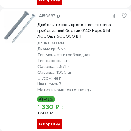
В корзину
41505671
Дюбель-гвоздь крепежная техника
грибовидный бортик 6\40 Короб ВП
/1000шт 500050 ВП
Длина:
40 мм
Диаметр:
6 мм
Тип манжеты:
грибовидная
Тип фасовки:
шт.
Фасовка:
2.871 кг
Фасовка:
1000 шт
С усом:
нет
Цвет:
серый
Метиз в комплекте:
гвоздь
-12%
1 330 ₽
1 507 ₽
В корзину