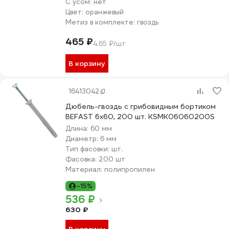
С усом:
нет
Цвет:
оранжевый
Метиз в комплекте:
гвоздь
465 ₽
4.65 ₽/шт
В корзину
16413042
Дюбель-гвоздь с грибовидным бортиком
BEFAST 6x60, 200 шт. KSMK06060200S
Длина:
60 мм
Диаметр:
6 мм
Тип фасовки:
шт.
Фасовка:
200 шт
Материал:
полипропилен
-15%
536 ₽
630 ₽