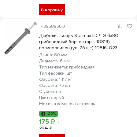
В корзину
43958956
Дюбель-гвоздь Stalmax LDP-G 6х80
грибовидный бортик (арт. 10816)
полипропилен (уп. 75 шт) 10816-023
Длина:
80 мм
Диаметр:
6 мм
Тип манжеты:
грибовидная
Тип фасовки:
шт.
Фасовка:
1.117 кг
Фасовка:
75 шт
С усом:
нет
Цвет:
серый
Метиз в комплекте:
гвоздь
-22%
175 ₽
224 ₽