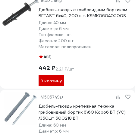
16413046
Дюбель-гвоздь с грибовидным бортиком
BEFAST 6x40, 200 шт. KSMK06040200S
Длина:
40 мм
Диаметр:
6 мм
Тип фасовки:
шт.
Фасовка:
200 шт
Материал:
полипропилен
4
(8)
442 ₽
2.21 ₽/шт
В корзину
41505749
Дюбель-гвоздь крепежная техника
грибовидный бортик 6\60 Короб ВП (УС)
/350шт 500218 ВП
Длина:
60 мм
Диаметр:
6 мм