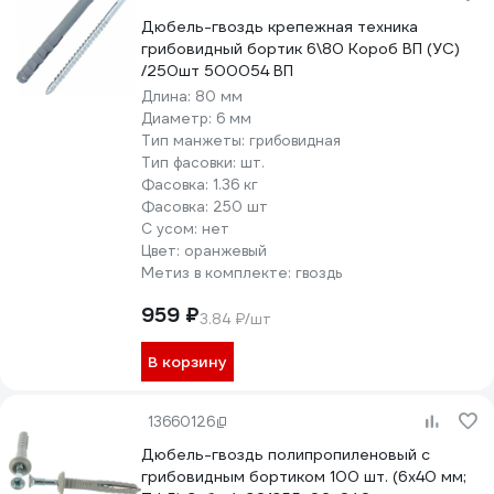
Дюбель-гвоздь крепежная техника
грибовидный бортик 6\80 Короб ВП (УС)
/250шт 500054 ВП
Длина:
80 мм
Диаметр:
6 мм
Тип манжеты:
грибовидная
Тип фасовки:
шт.
Фасовка:
1.36 кг
Фасовка:
250 шт
С усом:
нет
Цвет:
оранжевый
Метиз в комплекте:
гвоздь
959 ₽
3.84 ₽/шт
В корзину
13660126
Дюбель-гвоздь полипропиленовый с
грибовидным бортиком 100 шт. (6х40 мм;