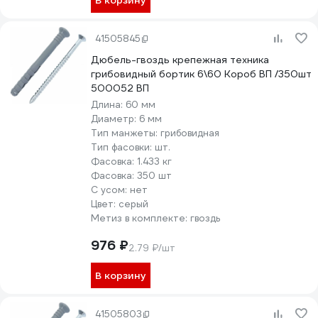
В корзину
41505845
Дюбель-гвоздь крепежная техника
грибовидный бортик 6\60 Короб ВП /350шт
500052 ВП
Длина:
60 мм
Диаметр:
6 мм
Тип манжеты:
грибовидная
Тип фасовки:
шт.
Фасовка:
1.433 кг
Фасовка:
350 шт
С усом:
нет
Цвет:
серый
Метиз в комплекте:
гвоздь
976 ₽
2.79 ₽/шт
В корзину
41505803