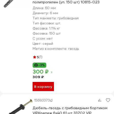
полипропилен (уп. 150 шт) 10815-023
Длина:
60 мм
Диаметр:
6 мм
Тип манжеты:
грибовидная
Тип фасовки:
шт.
Фасовка:
1.114 кг
Фасовка:
150 шт
С усом:
нет
Цвет:
серый
Метиз в комплекте:
гвоздь
5
(1)
-3%
300 ₽
309 ₽
В корзину
15693373
Дюбель-гвоздь с грибовидным бортиком
VIPКрепеж 6х40 61 шт 33702 VIP