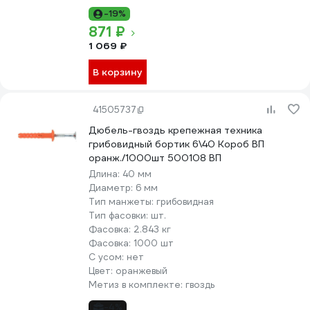
-19%
871 ₽
1 069 ₽
В корзину
41505737
Дюбель-гвоздь крепежная техника
грибовидный бортик 6\40 Короб ВП
оранж./1000шт 500108 ВП
Длина:
40 мм
Диаметр:
6 мм
Тип манжеты:
грибовидная
Тип фасовки:
шт.
Фасовка:
2.843 кг
Фасовка:
1000 шт
С усом:
нет
Цвет:
оранжевый
Метиз в комплекте:
гвоздь
-4%