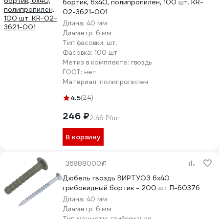
бортик, 6x40, полипропилен, 100 шт. KR-
02-3621-001
Длина:
40 мм
Диаметр:
6 мм
Тип фасовки:
шт.
Фасовка:
100 шт
Метиз в комплекте:
гвоздь
ГОСТ:
нет
Материал:
полипропилен
4.5
(24)
246 ₽
2.46 ₽/шт
В корзину
36888000
Дюбель гвоздь ВИРТУОЗ 6x40
грибовидный бортик - 200 шт П-60376
Длина:
40 мм
Диаметр:
6 мм
Тип манжеты:
грибовидная