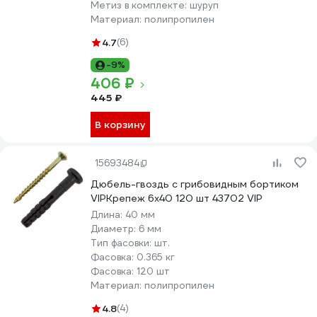
Метиз в комплекте:
шуруп
Материал:
полипропилен
4.7
(6)
-9%
406 ₽
445 ₽
В корзину
15693484
Дюбель-гвоздь с грибовидным бортиком
VIPКрепеж 6х40 120 шт 43702 VIP
Длина:
40 мм
Диаметр:
6 мм
Тип фасовки:
шт.
Фасовка:
0.365 кг
Фасовка:
120 шт
Материал:
полипропилен
4.8
(4)