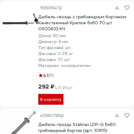
15693647
Дюбель-гвоздь с грибовидным бортиком
Качественный Крепеж 6х60 70 шт
0500633 КЧ
Длина:
60 мм
Диаметр:
6 мм
Тип фасовки:
шт.
Фасовка:
0.315 кг
Фасовка:
70 шт
Материал:
полипропилен
4.1
(9)
292 ₽
4.17 ₽/шт
В корзину
43960786
Дюбель-гвоздь Stalmax LDP-G 6х60
грибовидный бортик (арт. 10815)