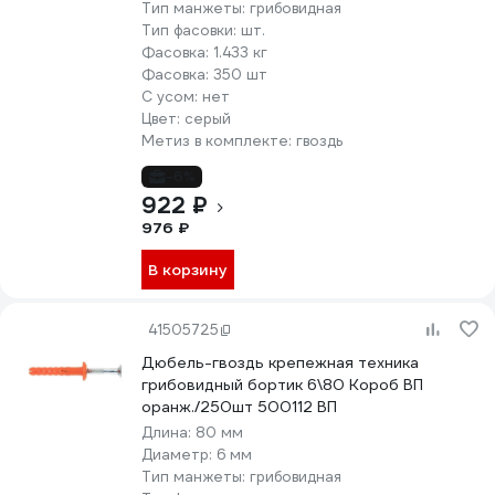
Тип манжеты:
грибовидная
Тип фасовки:
шт.
Фасовка:
1.433 кг
Фасовка:
350 шт
С усом:
нет
Цвет:
серый
Метиз в комплекте:
гвоздь
-6%
922 ₽
976 ₽
В корзину
41505725
Дюбель-гвоздь крепежная техника
грибовидный бортик 6\80 Короб ВП
оранж./250шт 500112 ВП
Длина:
80 мм
Диаметр:
6 мм
Тип манжеты:
грибовидная