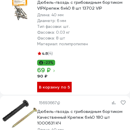
Дюбель-гвоздь с грибовидным бортиком
VIPКрепеж 6х40 8 шт 13702 VIP
Длина:
40 мм
Диаметр:
6 мм
Тип фасовки:
шт.
Фасовка:
0.03 кг
Фасовка:
8 шт
Материал:
полипропилен
4.8
(4)
-23%
69 ₽
90 ₽
В корзину по 5
15693667
Дюбель-гвоздь с грибовидным бортиком
Качественный Крепеж 6х40 180 шт
1000631 КЧ
Длина:
40 мм