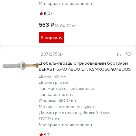
Материал:
полипропилен
5
(2)
553 ₽
10.84 ₽/шт
В корзину
23712753
Дюбель-гвоздь с грибовидным бортиком
BEFAST 6x40 4800 шт. KSMK060404800S
Длина:
40 мм
Диаметр:
6 мм
Тип манжеты:
грибовидная
Тип фасовки:
шт.
Фасовка:
4800 шт
Метиз в комплекте:
шуруп
Диаметр метиза к дюбелю:
3.5 мм
ГОСТ:
нет
Материал:
полипропилен
5
(1)