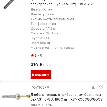
полипропилен (уп. 200 шт) 10813-023
Длина:
40 мм
Диаметр:
6 мм
Тип манжеты:
грибовидная
Тип фасовки:
шт.
Фасовка:
1.113 кг
Фасовка:
200 шт
С усом:
нет
Цвет:
серый
Метиз в комплекте:
гвоздь
5
(21)
314 ₽
1.57 ₽/шт
В корзину
16413037
Дюбель-гвоздь с грибовидным бортиком
BEFAST 6x80, 1800 шт. KSMK060801800S
Длина:
80 мм