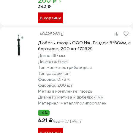
200 ₽
242 ₽
В корзину
40425269
Дюбель-гвоздь ООО Иж-Тандем 6*60мм, с
бортиком, 200 шт 172929
Длина:
60 мм
Диаметр:
6 мм
Тип манжеты:
грибовидная
Тип фасовки:
шт.
Фасовка:
0.78 кг
Фасовка:
200 шт
Метиз в комплекте:
гвоздь
Диаметр метиза к дюбелю:
4 мм
Материал:
металл/полипропилен
-4%
421 ₽
439 ₽
2.11 ₽/шт