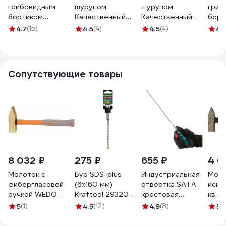
грибовидным
шурупом
шурупом
гриб
бортиком
Качественный
Качественный
борт
Качественный
Крепеж для
Крепеж белый
6x40
4.7
(15)
4.5
(4)
4.5
(4)
4
(
Крепеж 6х40 180
установки
дюбель 6х35 +
KSM
шт 1000631 КЧ
плинтусов 6х35
шуруп 4х40 90 шт
120 шт 0501095
0500987 КЧ
КЧ
Сопутствующие товары
8 032 ₽
275 ₽
655 ₽
4 0
Молоток с
Бур SDS-plus
Индустриальная
Моло
фибергласовой
(6х160 мм)
отвёртка SATA
искр
ручкой WEDO
Kraftool 29320-
крестовая
кв. б
1000г NS186-1004
160-06_z02
PH2x300мм.
фибе
5
(1)
4.5
(12)
4.9
(8)
5
(1
Эталонный
500 г
ресурс для
Al-C