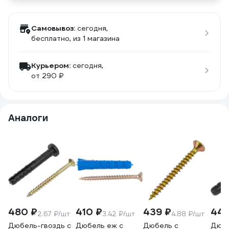
Самовывоз:
сегодня,
бесплатно
, из 1 магазина
Курьером:
сегодня,
от 290 ₽
Аналоги
480 ₽
410 ₽
439 ₽
442
2.67 ₽/шт
3.42 ₽/шт
4.88 ₽/шт
Дюбель-гвоздь с
Дюбель еж с
Дюбель с
Дюбе