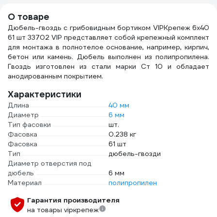
тяжёлого
100
О товаре
монтажа. 62320
Дюбель-гвоздь с грибовидным бортиком VIPКрепеж 6х40
61 шт 33702 VIP представляет собой крепежный комплект
для монтажа в полнотелое основание, например, кирпич,
бетон или камень. Дюбель выполнен из полипропилена.
Гвоздь изготовлен из стали марки Ст 10 и обладает
анодированным покрытием.
Характеристики
Длина
40 мм
Диаметр
6 мм
Тип фасовки
шт.
Фасовка
0.238 кг
Фасовка
61 шт
Тип
дюбель-гвозди
Диаметр отверстия под
дюбель
6 мм
Материал
полипропилен
Гарантия производителя
на товары vipкрепеж