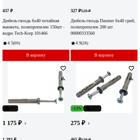
437 ₽
327 ₽
528 ₽
Дюбель-гвоздь 6х40 потайная
Дюбель-гвоздь Daxmer 6х40 гриб,
манжета, полипропилен 150шт -
полипропилен 200 шт
ведро Tech-Krep 101466
00000333560
4.5
(69)
4.9
(28)
В корзину
В корзину
-9%
-12%
-48%
1 175 ₽
275 ₽
1 293 ₽
465 ₽
528 ₽