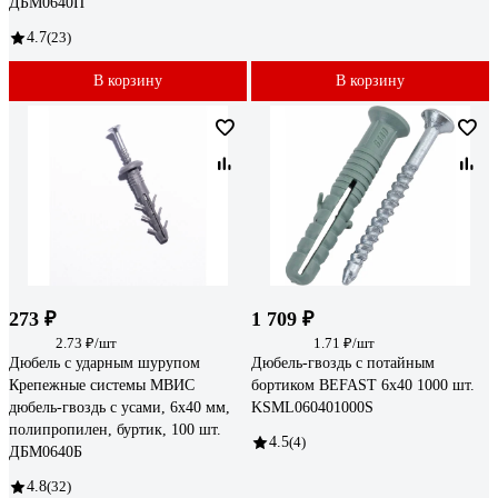
ДБМ0640П
4.7
(23)
В корзину
В корзину
273 ₽
1 709 ₽
2.73 ₽/шт
1.71 ₽/шт
Дюбель с ударным шурупом
Дюбель-гвоздь с потайным
Крепежные системы МВИС
бортиком BEFAST 6x40 1000 шт.
дюбель-гвоздь с усами, 6x40 мм,
KSML060401000S
полипропилен, буртик, 100 шт.
4.5
(4)
ДБМ0640Б
4.8
(32)