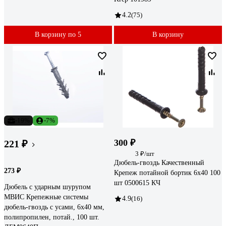
4.2
(75)
В корзину по 5
В корзину
-19%
-7%
300 ₽
221 ₽
3 ₽/шт
Дюбель-гвоздь Качественный
273 ₽
Крепеж потайной бортик 6х40 100
шт 0500615 КЧ
Дюбель с ударным шурупом
МВИС Крепежные системы
4.9
(16)
дюбель-гвоздь с усами, 6x40 мм,
полипропилен, потай., 100 шт.