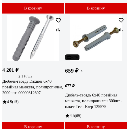
В корзину
В корзину
-3%
4 201 ₽
659 ₽
2.1 ₽/шт
Дюбель-гвоздь Daxmer 6x40
677 ₽
потайная манжета, полипропилен,
2000 шт. 00000312607
Дюбель-гвоздь 6х40 потайная
манжета, полипропилен 300шт -
4.9
(15)
пакет Tech-Krep 125575
4.5
(69)
В корзину
В корзину