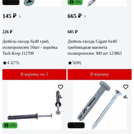
-36%
-3%
145 ₽
665 ₽
226 ₽
685 ₽
Дюбель-гвоздь 6х40 гриб,
Дюбель-гвоздь Gigant 6x40
полипропилен 50шт - коробка
грибовидная манжета
Tech-Krep 112709
полипропилен 300 шт 123863
4.2
(75)
5
(98)
В корзину по 5
В корзину
-4%
-33%