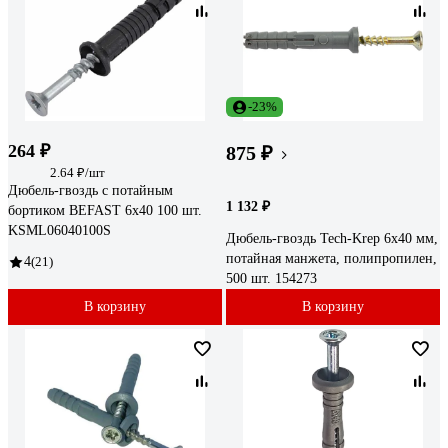
-23%
264 ₽
875 ₽
2.64 ₽/шт
Дюбель-гвоздь с потайным
1 132 ₽
бортиком BEFAST 6х40 100 шт.
KSML06040100S
Дюбель-гвоздь Tech-Krep 6x40 мм,
потайная манжета, полипропилен,
4
(21)
500 шт. 154273
В корзину
В корзину