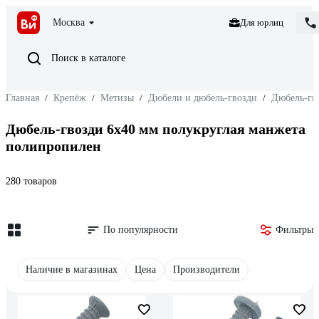
Москва
Для юрлиц
Поиск в каталоге
Главная
/
Крепёж
/
Метизы
/
Дюбели и дюбель-гвозди
/
Дюбель-гв
Дюбель-гвозди 6x40 мм полукруглая манжета
полипропилен
280 товаров
По популярности
Фильтры
Наличие в магазинах
Цена
Производители