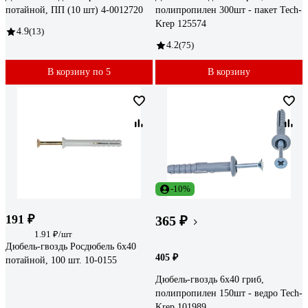
потайной, ПП (10 шт) 4-0012720
полипропилен 300шт - пакет Tech-
Krep 125574
4.9
(13)
4.2
(75)
В корзину по 5
В корзину
-10%
191 ₽
365 ₽
1.91 ₽/шт
Дюбель-гвоздь Росдюбель 6x40
405 ₽
потайной, 100 шт. 10-0155
Дюбель-гвоздь 6х40 гриб,
полипропилен 150шт - ведро Tech-
Krep 101989