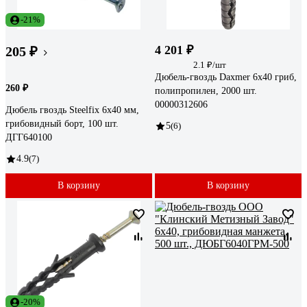
-21%
4 201 ₽
205 ₽
2.1 ₽/шт
Дюбель-гвоздь Daxmer 6x40 гриб,
260 ₽
полипропилен, 2000 шт.
00000312606
Дюбель гвоздь Steelfix 6x40 мм,
грибовидный борт, 100 шт.
5
(6)
ДГГ640100
4.9
(7)
В корзину
В корзину
-20%