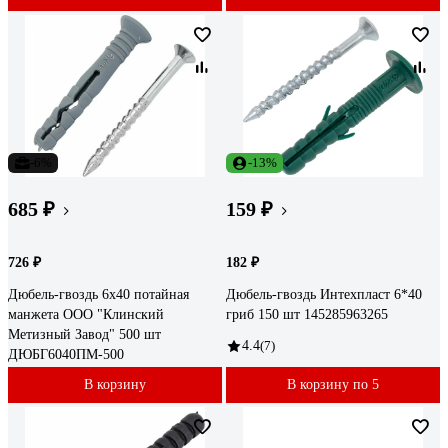
-6%
-13%
685 ₽
159 ₽
726 ₽
182 ₽
Дюбель-гвоздь 6x40 потайная
Дюбель-гвоздь Интехпласт 6*40
манжета ООО "Клинский
гриб 150 шт 145285963265
Метизный Завод" 500 шт
4.4
(7)
ДЮБГ6040ПМ-500
В корзину
В корзину по 5