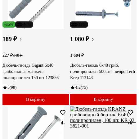
-35%
-46%
-33%
189 ₽
1 080 ₽
227 ₽
1 604 ₽
349 ₽
Дюбель-гвоздь Gigant 6x40
Дюбель-гвоздь 6х40 гриб,
грибовидная манжета
полипропилен 500шт - ведро Tech-
полипропилен 150 шт 123856
Krep 113143
5
(98)
4.2
(75)
В корзину
В корзину