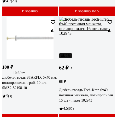
4.7
(20)
В корзину
В корзину по 5
-9%
100 ₽
62 ₽
10 ₽/шт
Дюбель-гвоздь STARFIX 6x40 мм,
68 ₽
полипропилен, гриб, 10 шт.
SMZ2-82198-10
Дюбель-гвоздь Tech-Krep 6х40
потайная манжета, полипропилен
5
(3)
16 шт - пакет 102943
4.5
(69)