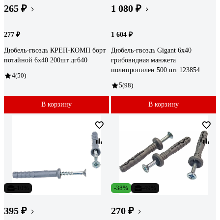
265 ₽
1 080 ₽
277 ₽
1 604 ₽
Дюбель-гвоздь КРЕП-КОМП борт
Дюбель-гвоздь Gigant 6x40
потайной 6х40 200шт дг640
грибовидная манжета
полипропилен 500 шт 123854
4
(50)
5
(98)
В корзину
В корзину
-10%
-38%
-49%
395 ₽
270 ₽