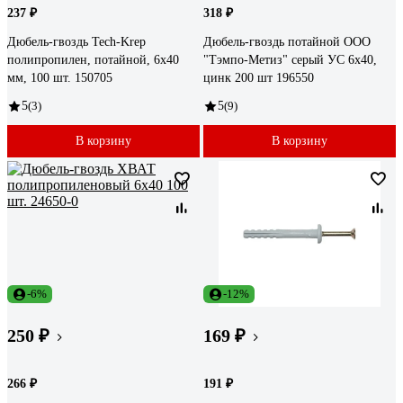
237 ₽
318 ₽
Дюбель-гвоздь Tech-Krep
Дюбель-гвоздь потайной ООО
полипропилен, потайной, 6x40
"Тэмпо-Метиз" серый УС 6x40,
мм, 100 шт. 150705
цинк 200 шт 196550
5
(3)
5
(9)
В корзину
В корзину
-6%
-12%
250 ₽
169 ₽
266 ₽
191 ₽