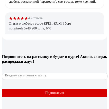
дюбель достаточной "крепости", сам гвоздь тоже крепкий.
43 отзыва
Отзыв о дюбеле-гвозде КРЕП-КОМП борт
потайной 6х40 200 шт дг640
Дмитрий С.
22.08.2023
Цена
Подпишитесь
на рассылку
и будьте в курсе! Акции, скидки,
распродажи ждут!
12 отзывов
Отзыв о дюбеле с шурупом Fischer DUOTEC
10 S (25 шт.) PH 539025
Федош Дмитрий Александрович
05.09.2020
Подписаться
Бесспорно стоят своих денег. Есть одна тонкость пори
монтаже. Хвостик необходимо отрезать после вкручивания
самореза, иначе дюбель может перекосить и отвалится.