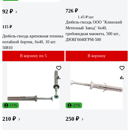
726 ₽
92 ₽
1.45 ₽/шт
Дюбель-гвоздь ООО "Клинский
115 ₽
Метизный Завод" 6x40,
грибовидная манжета, 500 шт.,
Дюбель-гвоздь крепежная техника
ДЮБГ6040ГРМ-500
потайной бортик, 6x40, 10 шт.
50810
В корзину по 5
В корзину
-11%
-21%
210 ₽
250 ₽