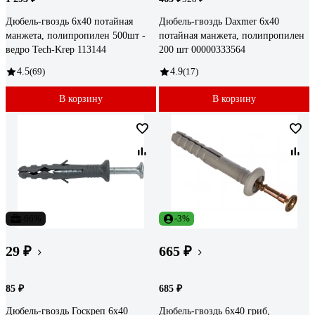
Дюбель-гвоздь 6х40 потайная
Дюбель-гвоздь Daxmer 6х40
манжета, полипропилен 500шт -
потайная манжета, полипропилен
ведро Tech-Krep 113144
200 шт 00000333564
4.5
(69)
4.9
(17)
В корзину
В корзину
-66%
-3%
29 ₽
665 ₽
85 ₽
685 ₽
Дюбель-гвоздь Госкреп 6х40
Дюбель-гвоздь 6х40 гриб,