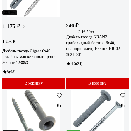
-9%
246 ₽
1 175 ₽
2.46 ₽/шт
Дюбель-гвоздь KRANZ
1 293 ₽
грибовидный бортик, 6x40,
полипропилен, 100 шт. KR-02-
Дюбель-гвоздь Gigant 6x40
3621-001
потайная манжета полипропилен
500 шт 123853
4.5
(24)
5
(98)
В корзину
В корзину