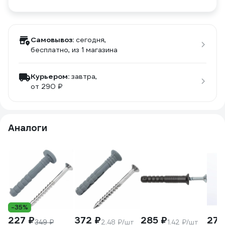
Самовывоз:
сегодня,
бесплатно
, из 1 магазина
Курьером:
завтра,
от 290 ₽
Аналоги
-35%
227 ₽
372 ₽
285 ₽
273
349 ₽
2.48 ₽/шт
1.42 ₽/шт