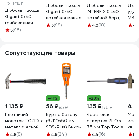
1.51 ₽/шт
Дюбель-гвоздь
Дюбель-гвоздь
Дюбе
Дюбель-гвоздь
Gigant 6x40
INTERFIX 6 L40,
удар
Gigant 6x40
потайная манжета
потайной борт,
МВИ
грибовидная
полипропилен 150
быстрый монтаж
сист
5
(98)
4.6
(18)
4.
манжета
5
(98)
шт 123862
ПП. 200 шт 318
гвозд
полипропилен 150
6x40
шт 123856
поли
потай
Сопутствующие товары
ДБМ
-41%
-23%
1 135 ₽
56 ₽
135 ₽
4 0
95 ₽
176 ₽
Плотничий
Бур по бетону
Крестовая
Моло
молоток TOPEX с
(6x110x50 мм;
отвертка PH0 x
искр
металлической
SDS-Plus) Вихрь
75 мм Top Tools
кв. б
рукояткой, 450 г
73/10/7/1
39D650
фибе
4.9
(8)
4.5
(241)
4.4
(16)
5
(1