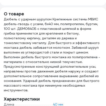
02A706
500 г
Al-C
100
О товаре
Дюбель с ударным шурупом Крепежные системы МВИС
дюбель-гвоздь с усами, 6x40 мм, полипропилен, буртик,
100 шт. ДБМ0640Б с пластиковой шляпкой в форме
грибка применяется для крепления к бетону,
полнотелому кирпичу, деталям из дерева и
тонколистовому металлу. Для быстрого и эффективного
монтажа дюбель забивается молотком. Забивной шуруп
выполнен из углеродистой стали и покрыт цинком.
Выполнен дюбель быстрого монтажа из полипропилена -
материала с относительно низкой текучестью.
Предусмотренные конструкцией дополнительные усы,
направлены против движения дюбеля наружу и создают
дополнительное сопротивление вырыванию дюбелей из
основания. Ударный дюбель предназначен для быстрого
массового монтажа при минимуме необходимых
инструментов.
Характеристики
Длина
40 мм