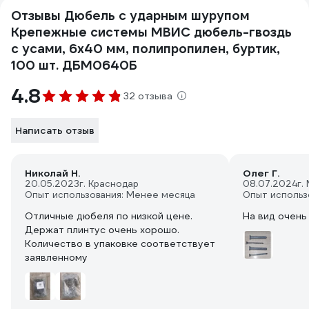
Отзывы Дюбель с ударным шурупом
Крепежные системы МВИС дюбель-гвоздь
с усами, 6x40 мм, полипропилен, буртик,
100 шт. ДБМ0640Б
4.8
32 отзыва
Написать отзыв
Николай Н.
Олег Г.
20.05.2023
г. Краснодар
08.07.2024
г.
Опыт использования: Менее месяца
Опыт использ
Отличные дюбеля по низкой цене.
На вид очень
Держат плинтус очень хорошо.
Количество в упаковке соответствует
заявленному