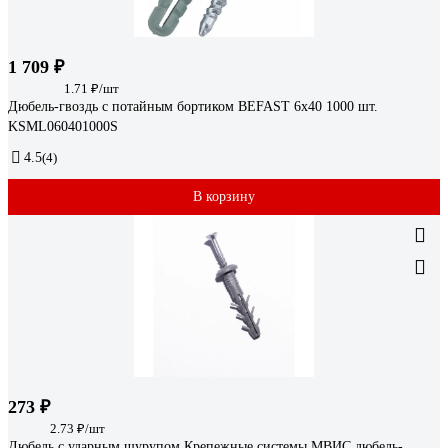
1 709 ₽
1.71 ₽/шт
Дюбель-гвоздь с потайным бортиком BEFAST 6x40 1000 шт.
KSML060401000S
4.5
(4)
В корзину
273 ₽
2.73 ₽/шт
Дюбель с ударным шурупом Крепежные системы МВИС дюбель-