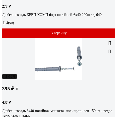
277 ₽
Дюбель-гвоздь КРЕП-КОМП борт потайной 6х40 200шт дг640
4
(50)
В корзину
-10%
395 ₽
437 ₽
Дюбель-гвоздь 6х40 потайная манжета, полипропилен 150шт - ведро
Tech-Krep 101466