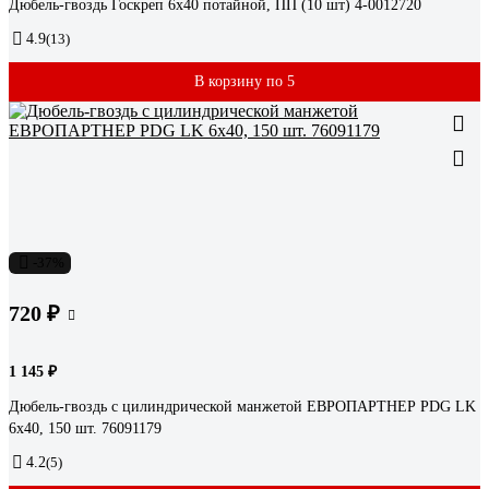
Дюбель-гвоздь Госкреп 6х40 потайной, ПП (10 шт) 4-0012720
4.9
(13)
В корзину по 5
-37%
720 ₽
1 145 ₽
Дюбель-гвоздь с цилиндрической манжетой ЕВРОПАРТНЕР PDG LK
6x40, 150 шт. 76091179
4.2
(5)