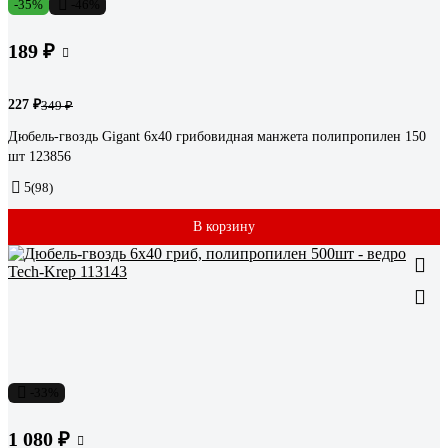
-35%
-46%
189 ₽
227 ₽
349 ₽
Дюбель-гвоздь Gigant 6x40 грибовидная манжета полипропилен 150
шт 123856
5
(98)
В корзину
-33%
1 080 ₽