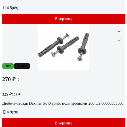
4.5
(69)
В корзину
-38%
-49%
270 ₽
325 ₽
528 ₽
Дюбель-гвоздь Daxmer 6х40 гриб, полипропилен 200 шт 00000333560
4.9
(28)
В корзину