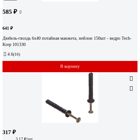
585 ₽
641 ₽
Дюбель-гвоздь 6х40 потайная манжета, нейлон 150шт - ведро Tech-
Krep 101330
4.6
(16)
В корзину
317 ₽
3.17 ₽/шт