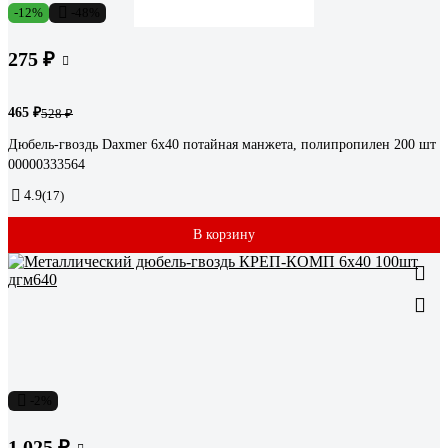
-12%
-48%
275 ₽
465 ₽
528 ₽
Дюбель-гвоздь Daxmer 6х40 потайная манжета, полипропилен 200 шт
00000333564
4.9
(17)
В корзину
-2%
1 025 ₽