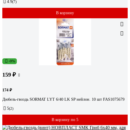
4.9
(7)
В корзину
-9%
159 ₽
174 ₽
Дюбель-гвоздь SORMAT LYT 6/40 LK SP нейлон. 10 шт FAS1075679
5
(2)
В корзину по 5