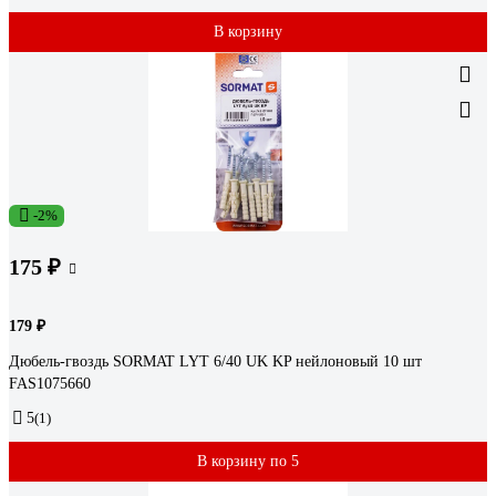
В корзину
-2%
175 ₽
179 ₽
Дюбель-гвоздь SORMAT LYT 6/40 UK KP нейлоновый 10 шт
FAS1075660
5
(1)
В корзину по 5