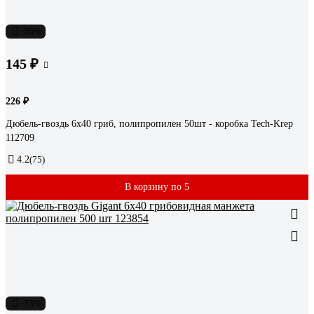
-36%
145 ₽
226 ₽
Дюбель-гвоздь 6х40 гриб, полипропилен 50шт - коробка Tech-Krep
112709
4.2
(75)
В корзину по 5
-33%