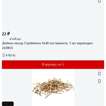
22 ₽
4.4 ₽/шт
Дюбель-гвоздь Стройметиз 6х40 пот.манжета, 5 шт европодвес
2430011
4.6
(14)
В корзину по 5
-9%