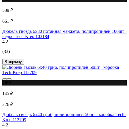
539 ₽
661 ₽
Дюбель-гвоздь 6х80 потайная манжета, полипропилен 100шт -
ведро Tech-Krep 103184
4.2
(33)
В корзину
-36%
145 ₽
226 ₽
Дюбель-гвоздь 6х40 гриб, полипропилен 50шт - коробка Tech-
Krep 112709
4.2