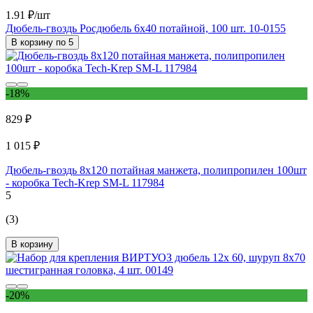
1.91 ₽/шт
Дюбель-гвоздь Росдюбель 6x40 потайной, 100 шт. 10-0155
В корзину по 5
-18%
829 ₽
1 015 ₽
Дюбель-гвоздь 8х120 потайная манжета, полипропилен 100шт
- коробка Tech-Krep SM-L 117984
5
(3)
В корзину
-20%