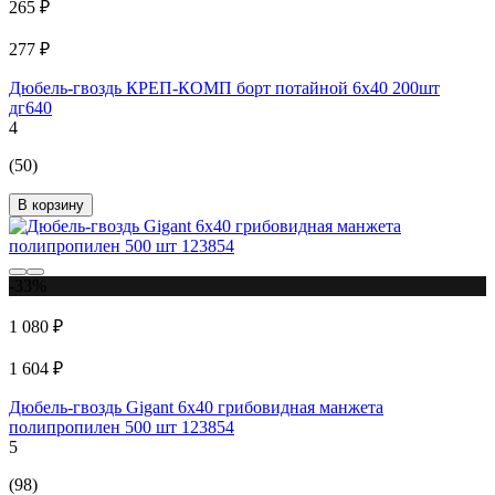
265 ₽
277 ₽
Дюбель-гвоздь КРЕП-КОМП борт потайной 6х40 200шт
дг640
4
(50)
В корзину
-33%
1 080 ₽
1 604 ₽
Дюбель-гвоздь Gigant 6x40 грибовидная манжета
полипропилен 500 шт 123854
5
(98)