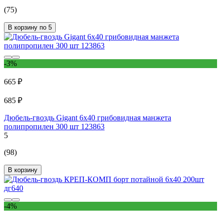
(75)
В корзину по 5
-3%
665 ₽
685 ₽
Дюбель-гвоздь Gigant 6x40 грибовидная манжета
полипропилен 300 шт 123863
5
(98)
В корзину
-4%