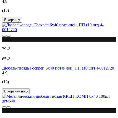
4.9
(17)
В корзину
-66%
29 ₽
85 ₽
Дюбель-гвоздь Госкреп 6х40 потайной, ПП (10 шт) 4-0012720
4.9
(13)
В корзину по 5
-2%