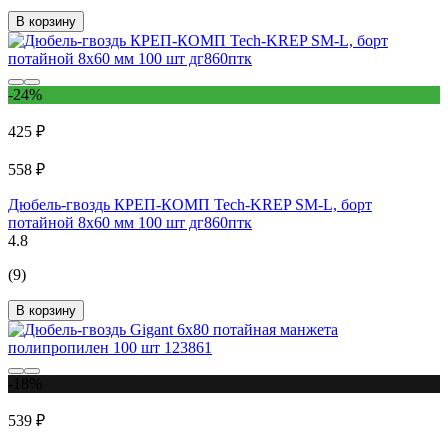
В корзину
-24%
425 ₽
558 ₽
Дюбель-гвоздь КРЕП-КОМП Tech-KREP SM-L, борт
потайной 8х60 мм 100 шт дг860птк
4.8
(9)
В корзину
-18%
539 ₽