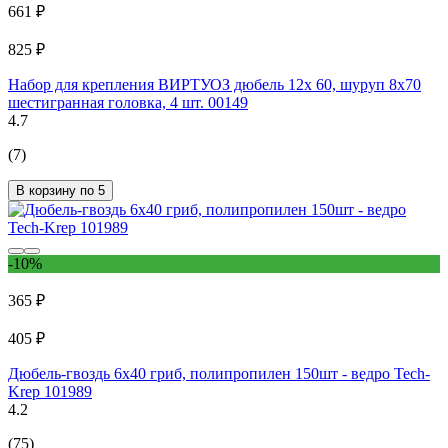
661 ₽
825 ₽
Набор для крепления ВИРТУОЗ дюбель 12х 60, шуруп 8х70
шестигранная головка, 4 шт. 00149
4.7
(7)
В корзину по 5
-10%
365 ₽
405 ₽
Дюбель-гвоздь 6х40 гриб, полипропилен 150шт - ведро Tech-
Krep 101989
4.2
(75)