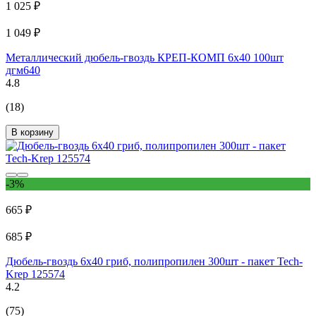
1 025 ₽
1 049 ₽
Металлический дюбель-гвоздь КРЕП-КОМП 6х40 100шт
дгм640
4.8
(18)
В корзину
-3%
665 ₽
685 ₽
Дюбель-гвоздь 6х40 гриб, полипропилен 300шт - пакет Tech-
Krep 125574
4.2
(75)