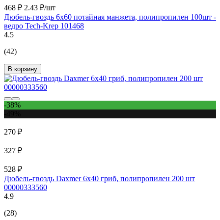
468 ₽
2.43 ₽/шт
Дюбель-гвоздь 6х60 потайная манжета, полипропилен 100шт -
ведро Tech-Krep 101468
4.5
(42)
В корзину
-38%
-49%
270 ₽
327 ₽
528 ₽
Дюбель-гвоздь Daxmer 6х40 гриб, полипропилен 200 шт
00000333560
4.9
(28)