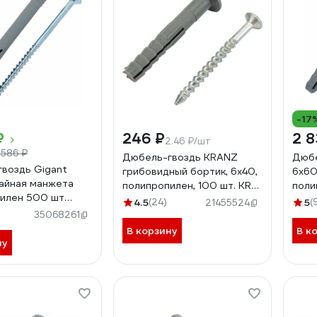
-17
₽
246 ₽
2 8
2.46 ₽/шт
 586 ₽
Дюбель-гвоздь KRANZ
Дюбе
воздь Gigant
грибовидный бортик, 6x40,
6x60
айная манжета
полипропилен, 100 шт. KR-
поли
илен 500 шт
02-3621-001
1238
4.5
(24)
5
(
21455524
35068261
В корзину
В к
ну