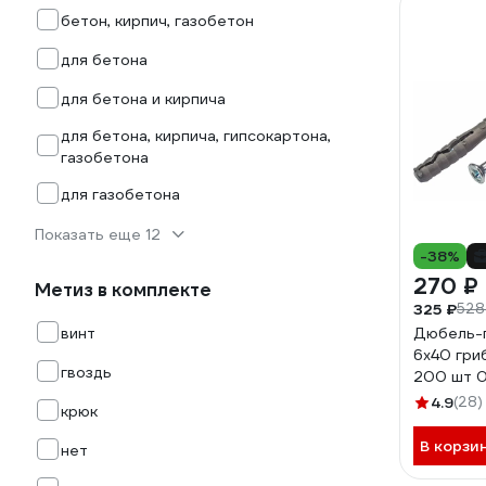
бетон, кирпич, газобетон
для бетона
для бетона и кирпича
для бетона, кирпича, гипсокартона,
газобетона
для газобетона
Показать еще 12
-38%
270 ₽
Метиз в комплекте
325 ₽
528
винт
Дюбель-г
6х40 гри
гвоздь
200 шт 
4.9
(28)
крюк
В корзи
нет