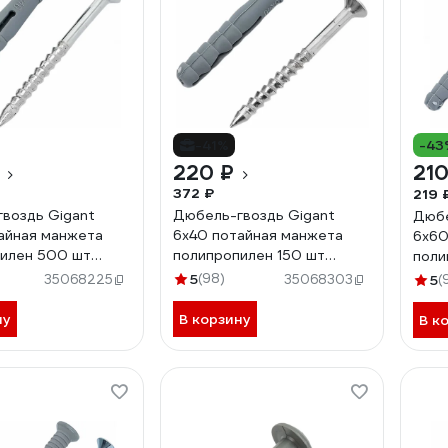
-41%
-43
220 ₽
210
372 ₽
219 
воздь Gigant
Дюбель-гвоздь Gigant
Дюбе
айная манжета
6x40 потайная манжета
6x60
илен 500 шт
полипропилен 150 шт
поли
123862
1238
5
(98)
35068225
35068303
5
(
ну
В корзину
В к