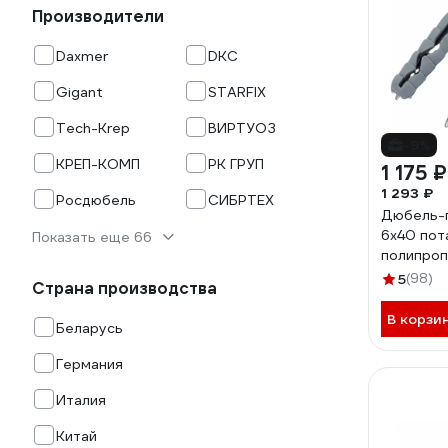
Производители
Daxmer
DKC
Gigant
STARFIX
Tech-Krep
ВИРТУОЗ
-9%
КРЕП-КОМП
РК ГРУП
1 175 ₽
1 293 ₽
Росдюбель
СИБРТЕХ
Дюбель-г
6x40 пот
Показать еще 66
полипроп
123853
5
(98)
Страна производства
В корзи
Беларусь
Германия
Италия
Китай