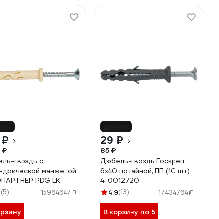
37%
-66%
 ₽
29 ₽
 ₽
85 ₽
ль-гвоздь с
Дюбель-гвоздь Госкреп
ндрической манжетой
6х40 потайной, ПП (10 шт)
ОПАРТНЕР PDG LK
4-0012720
, 150 шт. 76091179
2
(5)
4.9
(13)
15964647
17434764
орзину
В корзину по 5