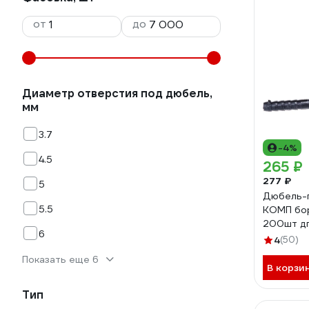
от
до
Диаметр отверстия под дюбель,
мм
3.7
-4%
4.5
265 ₽
277 ₽
5
Дюбель-г
5.5
КОМП бор
200шт д
6
4
(50)
Показать еще 6
В корзи
Тип