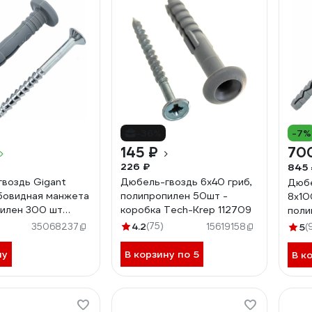
-36%
-7%
145 ₽
70
226 ₽
845 
воздь Gigant
Дюбель-гвоздь 6х40 гриб,
Дюбе
бовидная манжета
полипропилен 50шт -
8x10
илен 300 шт
коробка Tech-Krep 112709
поли
1238
4.2
(75)
35068237
15619158
5
(
ну
В корзину по 5
В к