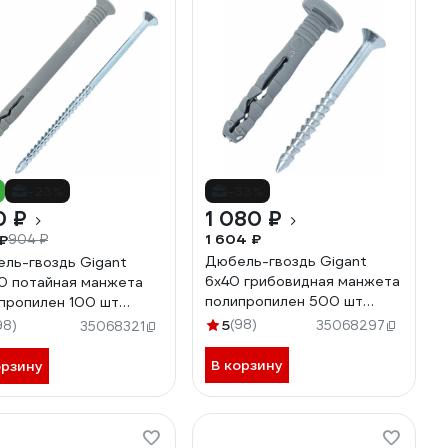
-23%
-33%
0 ₽
1 080 ₽
1 604 ₽
₽
904 ₽
Дюбель-гвоздь Gigant
ль-гвоздь Gigant
6x40 грибовидная манжета
0 потайная манжета
полипропилен 500 шт
пропилен 100 шт
123854
64
5
(98)
98)
35068297
35068321
В корзину
орзину