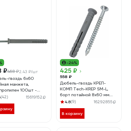
%
-24%
3 ₽
425 ₽
468 ₽
2.43 ₽/шт
558 ₽
ль-гвоздь 6х60
Дюбель-гвоздь КРЕП-
йная манжета,
КОМП Tech-KREP SM-L,
пропилен 100шт -
борт потайной 8х60 мм
о Tech-Krep 101468
5
(42)
15619152
100 шт дг860птк
4.8
(9)
16292855
орзину
В корзину