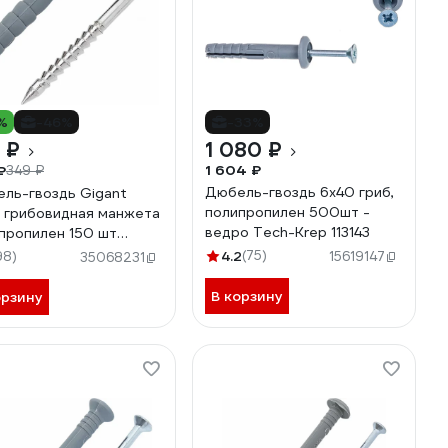
%
-46%
-33%
 ₽
1 080 ₽
1 604 ₽
₽
349 ₽
Дюбель-гвоздь 6х40 гриб,
ль-гвоздь Gigant
полипропилен 500шт -
 грибовидная манжета
ведро Tech-Krep 113143
пропилен 150 шт
56
4.2
(75)
98)
15619147
35068231
В корзину
орзину