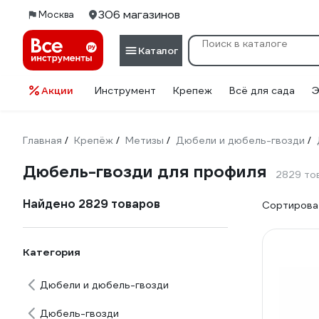
306 магазинов
Москва
Каталог
Акции
Инструмент
Крепеж
Всё для сада
Э
Главная
Крепёж
Метизы
Дюбели и дюбель-гвозди
/
/
/
/
Дюбель-гвозди для профиля
2829 то
Найдено 2829 товаров
Сортироват
Категория
Дюбели и дюбель-гвозди
Дюбель-гвозди