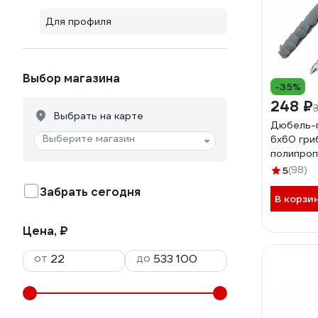
Для профиля
Выбор магазина
-35%
248 ₽
Выбрать на карте
Дюбель-г
Выберите магазин
6x60 гри
полипроп
123859
5
(98)
Забрать сегодня
В корзи
Цена, ₽
от
до