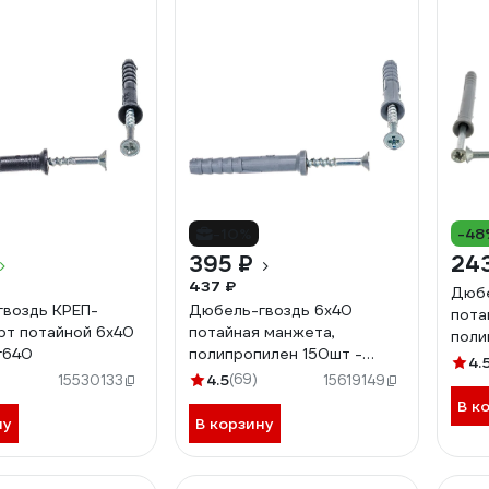
-10%
-48
395 ₽
24
437 ₽
Дюбе
воздь КРЕП-
Дюбель-гвоздь 6х40
пота
т потайной 6х40
потайная манжета,
поли
г640
полипропилен 150шт -
ведр
4.
ведро Tech-Krep 101466
4.5
(69)
15530133
15619149
В к
ну
В корзину