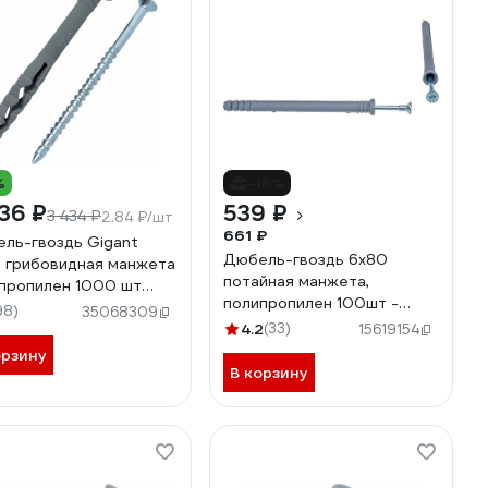
%
-18%
36 ₽
539 ₽
3 434 ₽
2.84 ₽/шт
661 ₽
ль-гвоздь Gigant
Дюбель-гвоздь 6х80
 грибовидная манжета
потайная манжета,
пропилен 1000 шт
полипропилен 100шт -
57
98)
35068309
ведро Tech-Krep 103184
4.2
(33)
15619154
орзину
В корзину