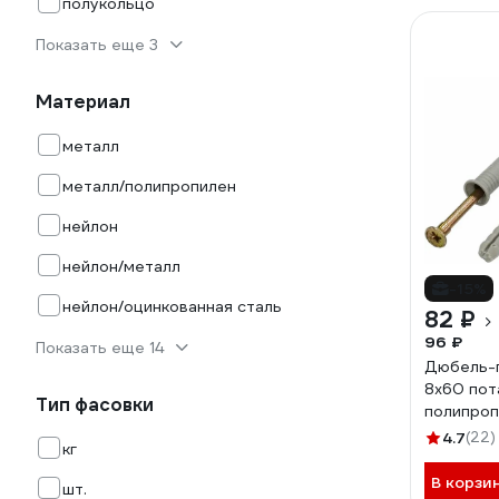
полукольцо
Показать еще 3
Материал
металл
металл/полипропилен
нейлон
нейлон/металл
-15%
нейлон/оцинкованная сталь
82 ₽
96 ₽
Показать еще 14
Дюбель-г
8х60 пот
Тип фасовки
полипроп
103904
4.7
(22)
кг
В корзи
шт.