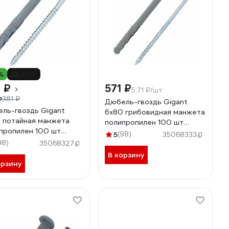
%
-45%
 ₽
571 ₽
5.71 ₽/шт
₽
381 ₽
Дюбель-гвоздь Gigant
ль-гвоздь Gigant
6x80 грибовидная манжета
 потайная манжета
полипропилен 100 шт
пропилен 100 шт
123865
5
(98)
35068333
55
98)
35068327
В корзину
орзину