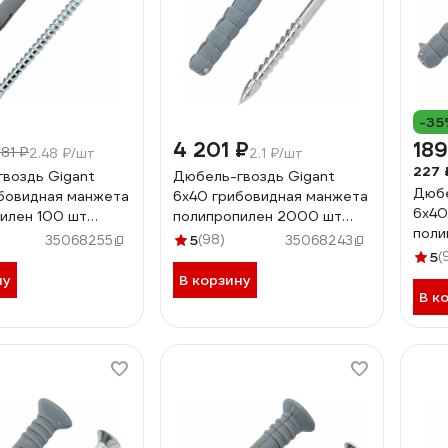
-35
4 201 ₽
189
381 ₽
2.48 ₽/шт
2.1 ₽/шт
227 
воздь Gigant
Дюбель-гвоздь Gigant
Дюбе
бовидная манжета
6x40 грибовидная манжета
6x40
илен 100 шт
полипропилен 2000 шт
поли
123858
5
(98)
35068255
35068243
1238
5
(
ну
В корзину
В к