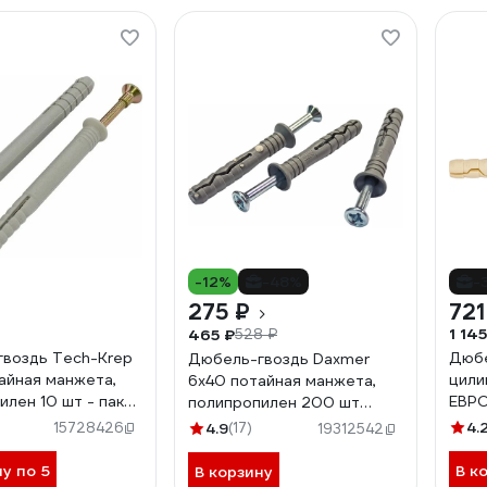
-12%
-48%
-
275 ₽
721
1 145
465 ₽
528 ₽
воздь Tech-Krep
Дюбе
Дюбель-гвоздь Daxmer
айная манжета,
цили
6х40 потайная манжета,
илен 10 шт - пакет
ЕВР
полипропилен 200 шт
6x40
00000333564
4.
15728426
4.9
(17)
19312542
ну по 5
В к
В корзину