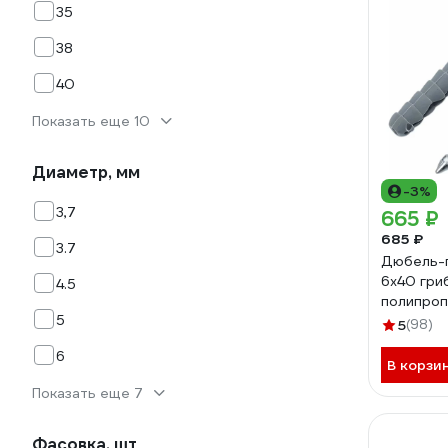
35
38
40
Показать еще 10
Диаметр, мм
-3%
3,7
665 ₽
685 ₽
3.7
Дюбель-г
6x40 гри
4.5
полипроп
5
123863
5
(98)
6
В корзи
Показать еще 7
Фасовка, шт