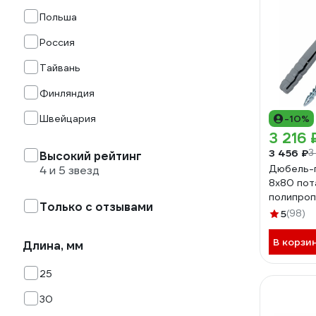
Польша
Россия
Тайвань
Финляндия
Швейцария
-10%
3 216 
3 456 ₽
3
Высокий рейтинг
Дюбель-г
4 и 5 звезд
8x80 пот
полипроп
Только с отзывами
123860
5
(98)
В корзи
Длина, мм
25
30