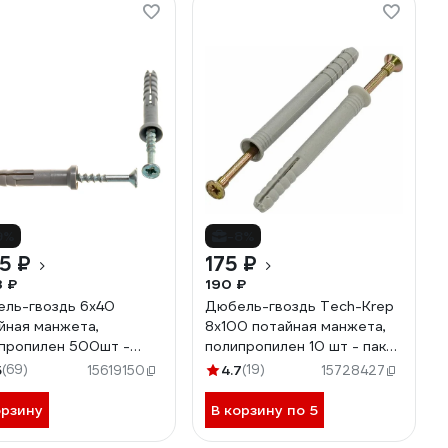
9%
-8%
75 ₽
175 ₽
3 ₽
190 ₽
ль-гвоздь 6х40
Дюбель-гвоздь Tech-Krep
йная манжета,
8х100 потайная манжета,
пропилен 500шт -
полипропилен 10 шт - пакет
о Tech-Krep 113144
103906
5
(69)
4.7
(19)
15619150
15728427
орзину
В корзину по 5