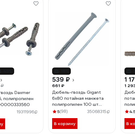
-49%
-18%
-
539 ₽
1 1
661 ₽
1 29
 ₽
Дюбель-гвоздь Gigant
Дюбе
воздь Daxmer
6x80 потайная манжета
пота
б, полипропилен
полипропилен 100 шт
поли
00000333560
123861
ведр
5
(98)
4.
35068315
19311996
В корзину
В к
ну