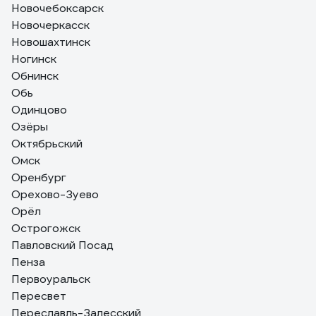
Новочебоксарск
Новочеркасск
Новошахтинск
Ногинск
Обнинск
Обь
Одинцово
Озёры
Октябрьский
Омск
Оренбург
Орехово-Зуево
Орёл
Острогожск
Павловский Посад
Пенза
Первоуральск
Пересвет
Переславль-Залесский