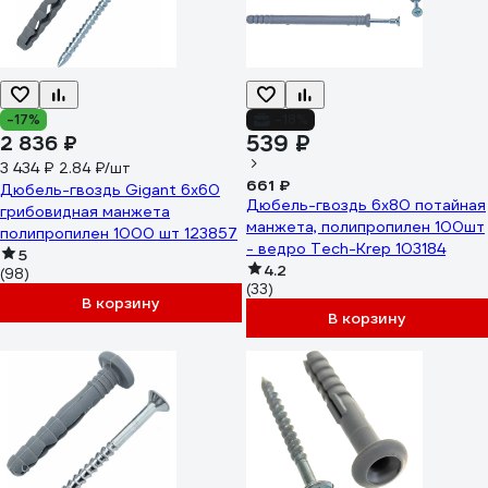
-17%
-18%
539 ₽
2 836 ₽
3 434 ₽
2.84 ₽/шт
661 ₽
Дюбель-гвоздь Gigant 6x60
Дюбель-гвоздь 6х80 потайная
грибовидная манжета
манжета, полипропилен 100шт
полипропилен 1000 шт 123857
- ведро Tech-Krep 103184
5
4.2
(98)
(33)
В корзину
В корзину