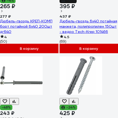
-4%
-10%
265 ₽
395 ₽
277 ₽
437 ₽
Дюбель-гвоздь КРЕП-КОМП
Дюбель-гвоздь 6х40 потайная
борт потайной 6х40 200шт
манжета, полипропилен 150шт
дг640
- ведро Tech-Krep 101466
4
4.5
(50)
(69)
В корзину
В корзину
-48%
-24%
425 ₽
243 ₽