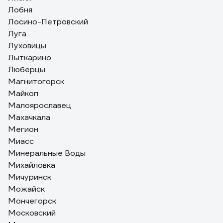
Лобня
Лосино-Петровский
Луга
Луховицы
Лыткарино
Люберцы
Магнитогорск
Майкоп
Малоярославец
Махачкала
Мегион
Миасс
Минеральные Воды
Михайловка
Мичуринск
Можайск
Мончегорск
Московский