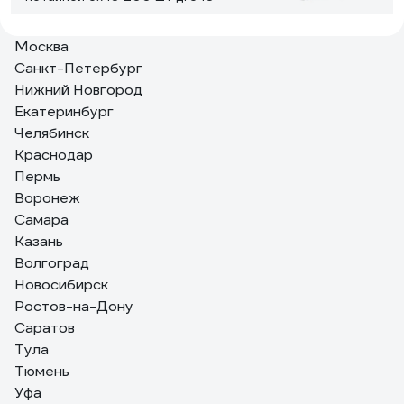
Москва
Дмитрий С.
22.08.2023
Санкт-Петербург
Цена
Нижний Новгород
Екатеринбург
Челябинск
12 отзывов
Краснодар
Отзыв о дюбеле с шурупом Fischer
DUOTEC 10 S (25 шт.) PH 539025
Пермь
Воронеж
Самара
Федош Дмитрий Александрович
05.09.2020
Казань
Бесспорно стоят своих денег. Есть одна тонкость
Волгоград
пори монтаже. Хвостик необходимо отрезать после
Новосибирск
вкручивания самореза, иначе дюбель может
перекосить и отвалится.
Ростов-на-Дону
Саратов
Тула
Тюмень
Уфа