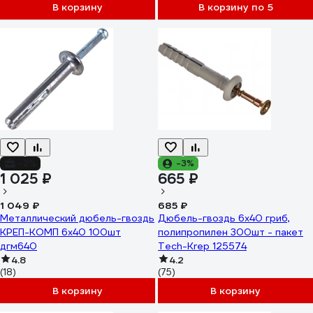
В корзину
В корзину по 5
-2%
-3%
1 025 ₽
665 ₽
1 049 ₽
685 ₽
Металлический дюбель-гвоздь
Дюбель-гвоздь 6х40 гриб,
КРЕП-КОМП 6х40 100шт
полипропилен 300шт - пакет
дгм640
Tech-Krep 125574
4.8
4.2
(18)
(75)
В корзину
В корзину