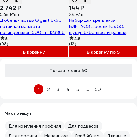
2 742 ₽
144 ₽
5.48 ₽/шт
24 ₽/шт
Дюбель-гвоздь Gigant 8x60
Набор для крепления
потайная манжета
ВИРТУОЗ дюбель 10х 50,
полипропилен 500 шт 123866
шуруп 6х60 шестигранная
5
головка, 6 шт. 22110
4.8
(98)
(12)
В корзину
В корзину по 5
Показать еще 40
1
2
3
4
5
...
50
Часто ищут
Для крепления профиля
Для подвесов
Для профиля
Маленькие
Гриб 40 мм
Длинные