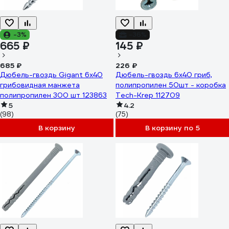
-3%
-36%
665 ₽
145 ₽
685 ₽
226 ₽
Дюбель-гвоздь Gigant 6x40
Дюбель-гвоздь 6х40 гриб,
грибовидная манжета
полипропилен 50шт - коробка
полипропилен 300 шт 123863
Tech-Krep 112709
5
4.2
(98)
(75)
В корзину
В корзину по 5