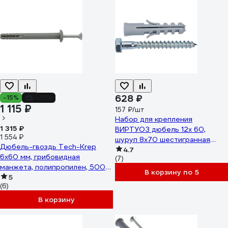
628 ₽
-15%
-28%
1 115 ₽
157 ₽/шт
Набор для крепления
1 315 ₽
ВИРТУОЗ дюбель 12х 60,
1 554 ₽
шуруп 8х70 шестигранная
Дюбель-гвоздь Tech-Krep
головка, 4 шт. 00149
4.7
6x60 мм, грибовидная
(7)
манжета, полипропилен, 500
В корзину по 5
шт. 154276
5
(6)
В корзину