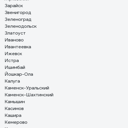
Зарайск
Звенигород
Зеленоград
Зеленодольск
Златоуст
Иваново
Ивантеевка
Ижевск
Истра
Ишимбай
Йошкар-Ола
Калуга
Каменск-Уральский
Каменск-Шахтинский
Камышин
Касимов
Кашира
Кемерово