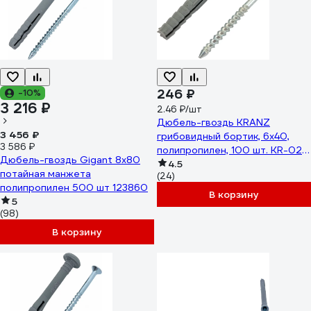
246 ₽
-10%
3 216 ₽
2.46 ₽/шт
Дюбель-гвоздь KRANZ
3 456 ₽
грибовидный бортик, 6x40,
3 586 ₽
полипропилен, 100 шт. KR-02-
Дюбель-гвоздь Gigant 8x80
3621-001
4.5
потайная манжета
(24)
полипропилен 500 шт 123860
В корзину
5
(98)
В корзину