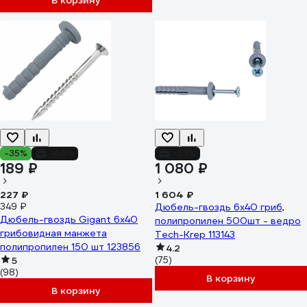
В корзину
-35%
-46%
-33%
189 ₽
1 080 ₽
227 ₽
1 604 ₽
349 ₽
Дюбель-гвоздь 6х40 гриб,
Дюбель-гвоздь Gigant 6x40
полипропилен 500шт - ведро
грибовидная манжета
Tech-Krep 113143
полипропилен 150 шт 123856
4.2
5
(75)
(98)
В корзину
В корзину