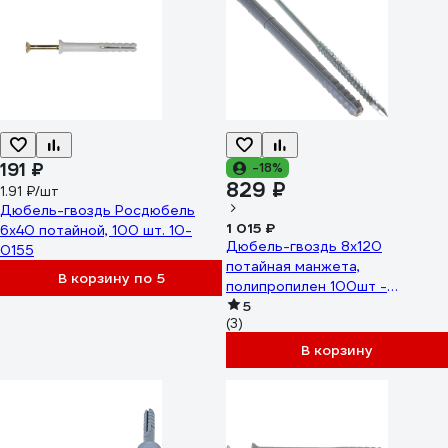
191 ₽
-18%
829 ₽
1.91 ₽/шт
Дюбель-гвоздь Росдюбель
1 015 ₽
6x40 потайной, 100 шт. 10-
Дюбель-гвоздь 8х120
0155
потайная манжета,
В корзину по 5
полипропилен 100шт -
коробка Tech-Krep SM-L
5
(3)
117984
В корзину