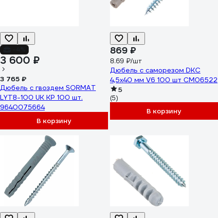
869 ₽
-4%
3 600 ₽
8.69 ₽/шт
Дюбель с саморезом DKC
3 765 ₽
4,5x40 мм V6 100 шт CM06522
Дюбель с гвоздем SORMAT
5
LYT8-100 UK KP 100 шт.
(5)
9640075664
В корзину
В корзину