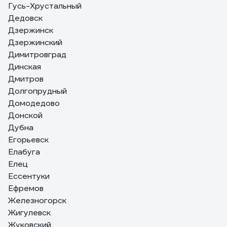
Гусь-Хрустальный
Дедовск
Дзержинск
Дзержинский
Димитровград
Динская
Дмитров
Долгопрудный
Домодедово
Донской
Дубна
Егорьевск
Елабуга
Елец
Ессентуки
Ефремов
Железногорск
Жигулевск
Жуковский