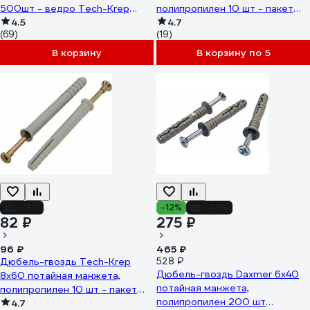
500шт - ведро Tech-Krep
полипропилен 10 шт - пакет
113144
4.5
103906
4.7
(69)
(19)
В корзину
В корзину по 5
-15%
-12%
-48%
82 ₽
275 ₽
96 ₽
465 ₽
Дюбель-гвоздь Tech-Krep
528 ₽
Дюбель-гвоздь Daxmer 6х40
8х60 потайная манжета,
потайная манжета,
полипропилен 10 шт - пакет
полипропилен 200 шт
103904
4.7