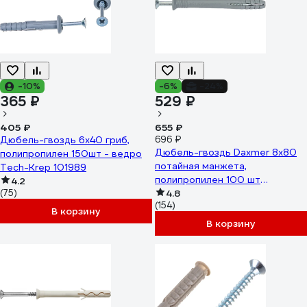
-10%
-6%
-24%
365 ₽
529 ₽
405 ₽
655 ₽
Дюбель-гвоздь 6х40 гриб,
696 ₽
Дюбель-гвоздь Daxmer 8х80
полипропилен 150шт - ведро
потайная манжета,
Tech-Krep 101989
полипропилен 100 шт
4.2
(75)
00000334519
4.8
(154)
В корзину
В корзину