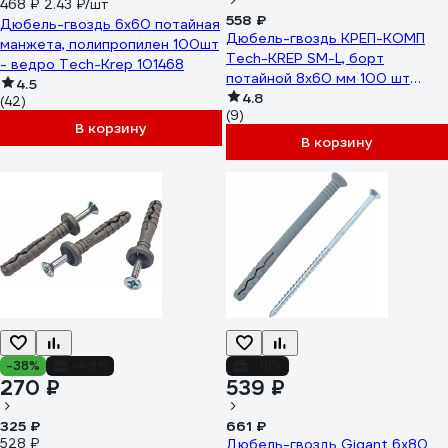
468 ₽
2.43 ₽/шт
558 ₽
Дюбель-гвоздь 6х60 потайная
Дюбель-гвоздь КРЕП-КОМП
манжета, полипропилен 100шт
Tech-KREP SM-L, борт
- ведро Tech-Krep 101468
потайной 8х60 мм 100 шт
4.5
дг860птк
4.8
(42)
(9)
В корзину
В корзину
-38%
-49%
-18%
270 ₽
539 ₽
325 ₽
661 ₽
528 ₽
Дюбель-гвоздь Gigant 6x80