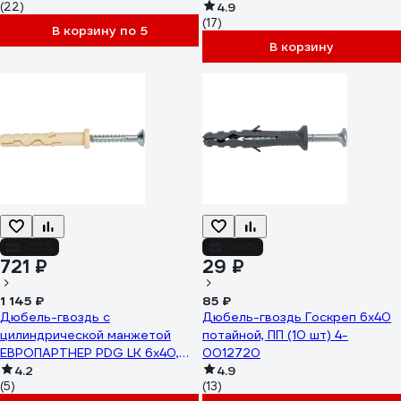
(22)
00000333564
4.9
(17)
В корзину по 5
В корзину
-37%
-66%
721 ₽
29 ₽
1 145 ₽
85 ₽
Дюбель-гвоздь с
Дюбель-гвоздь Госкреп 6х40
цилиндрической манжетой
потайной, ПП (10 шт) 4-
ЕВРОПАРТНЕР PDG LK 6x40,
0012720
150 шт. 76091179
4.2
4.9
(5)
(13)