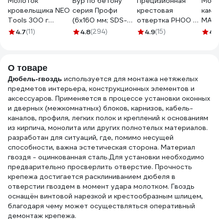
Молоток
Бур по бетону
Прецизионная
Моло
кровельщика NEO
серия Профи
крестовая
каме
Tools 300 г
(6х160 мм; SDS-
отвертка PH00 x
MATR
цельнокованый
plus) ПРАКТИКА
50 мм NEO TOOLS
4.7
(11)
4.8
(294)
4.9
(15)
4.
25-101
033-604
S2 04-115
О товаре
используется для монтажа нетяжелых
Дюбель-гвоздь
предметов интерьера, конструкционных элементов и
аксессуаров. Применяется в процессе установки оконных
и дверных (межкомнатных) блоков, карнизов, кабель-
каналов, профиля, легких полок и креплений к основаниям
из кирпича, монолита или других полнотелых материалов.
разработан для ситуаций, где, помимо несущей
способности, важна эстетическая сторона. Материал
гвоздя - оцинкованная сталь.Для установки необходимо
предварительно просверлить отверстие. Прочность
крепежа достигается расклиниванием дюбеля в
отверстии гвоздем в момент удара молотком. Гвоздь
оснащён винтовой нарезкой и крестообразным шлицем,
благодаря чему может осуществляться оперативный
демонтаж крепежа.