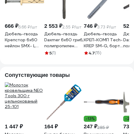
666 ₽
2 553 ₽
746 ₽
527 
6.66 ₽/шт
2.55 ₽/шт
3.73 ₽/шт
Дюбель-гвоздь
Дюбель-гвоздь
Дюбель-гвоздь
Дюбе
Крепстор 6х60
Daxmer 6x60 гриб,
КРЕП-КОМП Tech-
Daxm
нейлон SMX- L
полипропилен
KREP SM-G, борт
поли
пакет 100 шт.
1000 шт
грибовидный 6х60
шт 
5
(1)
4.7
(15)
4665317007867
00000312644
мм 200 шт
дг660гтк
Сопутствующие товары
-13%
-27
1 447 ₽
164 ₽
247 ₽
735 
285 ₽