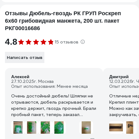
Отзывы Дюбель-гвоздь РК ГРУП Роскреп
6x60 грибовидная манжета, 200 шт. пакет
РКГ00016686
4.8
15 отзывов
Написать отзыв
Алексей
Дмитрий
27.10.2025
г. Москва
12.03.2026
г. 
Опыт использования: Менее месяца
Опыт использ
Очень достойный дюбель! Шляпки не
Отличные не
отрываются, дюбель раскрывается и
Крепил плинтусы, очень
крепко держит, гвоздь прочный. Брали
Можно как за
пробный пакет, теперь заказал
закручивать,
строителям весь нужный объем ,
шляпки не сл
сказали лучше еще не находили
закручивании,
дюбель-гвоздей, на фото видно как
забивании. Е