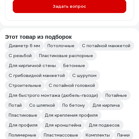
Задать вопрос
Этот товар из подборок
Диаметр 6 мм
Потолочные
С потайной манжетой
С резьбой
Пластиковые распорные
Для кирпичной стены
Бетонные
С грибовидной манжетой
С шурупом
Строительные
С потайной головкой
Для быстрого монтажа (дюбель-гвозди)
Потайные
Потай
Со шляпкой
По бетону
Для кирпича
Пластиковые
Для крепления профиля
Для профиля
Для кронштейна
Для подвесов
Полимерные
Пластмассовые
Комплекты
Пачки