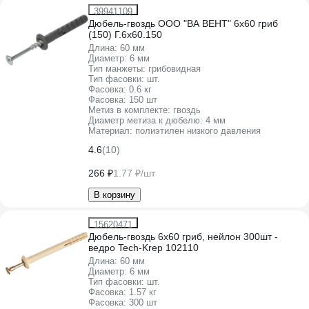
39941109
Дюбель-гвоздь ООО "ВА ВЕНТ" 6х60 гриб
(150) Г.6x60.150
Длина:
60 мм
Диаметр:
6 мм
Тип манжеты:
грибовидная
Тип фасовки:
шт.
Фасовка:
0.6 кг
Фасовка:
150 шт
Метиз в комплекте:
гвоздь
Диаметр метиза к дюбелю:
4 мм
Материал:
полиэтилен низкого давления
4.6
(10)
266 ₽
1.77 ₽/шт
В корзину
15620471
Дюбель-гвоздь 6х60 гриб, нейлон 300шт -
ведро Tech-Krep 102110
Длина:
60 мм
Диаметр:
6 мм
Тип фасовки:
шт.
Фасовка:
1.57 кг
Фасовка:
300 шт