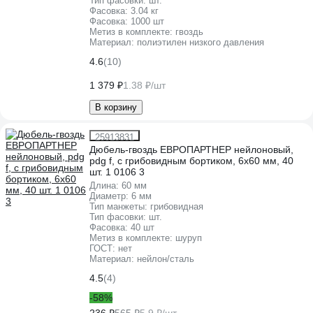
Тип фасовки:
шт.
Фасовка:
3.04 кг
Фасовка:
1000 шт
Метиз в комплекте:
гвоздь
Материал:
полиэтилен низкого давления
4.6
(10)
1 379 ₽
1.38 ₽/шт
В корзину
25913831
Дюбель-гвоздь ЕВРОПАРТНЕР нейлоновый,
pdg f, с грибовидным бортиком, 6x60 мм, 40
шт. 1 0106 3
Длина:
60 мм
Диаметр:
6 мм
Тип манжеты:
грибовидная
Тип фасовки:
шт.
Фасовка:
40 шт
Метиз в комплекте:
шуруп
ГОСТ:
нет
Материал:
нейлон/сталь
4.5
(4)
-58%