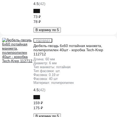
4.5
(42)
-6%
73 ₽
78 ₽
В корзину по 5
15619161
Дюбель-гвоздь 6х60 потайная манжета,
полипропилен 40шт - коробка Tech-Krep
112712
Длина:
60 мм
Диаметр:
6 мм
Тип манжеты:
потайная
Тип фасовки:
шт.
Фасовка:
0.19 кг
Фасовка:
40 шт
Материал:
полипропилен
4.5
(42)
-9%
159 ₽
175 ₽
В корзину по 5