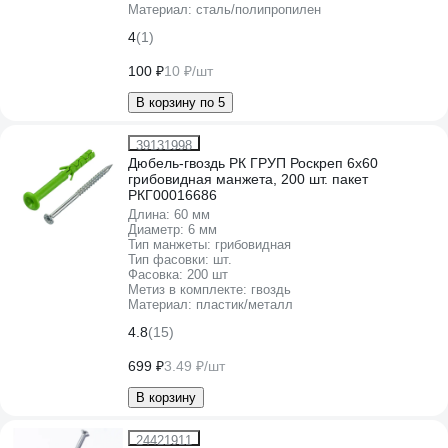
Материал:
сталь/полипропилен
4
(1)
100 ₽
10 ₽/шт
В корзину по 5
39131998
Дюбель-гвоздь РК ГРУП Роскреп 6x60
грибовидная манжета, 200 шт. пакет
РКГ00016686
Длина:
60 мм
Диаметр:
6 мм
Тип манжеты:
грибовидная
Тип фасовки:
шт.
Фасовка:
200 шт
Метиз в комплекте:
гвоздь
Материал:
пластик/металл
4.8
(15)
699 ₽
3.49 ₽/шт
В корзину
24421911