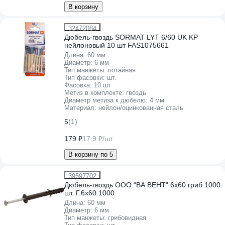
В корзину
32472084
Дюбель-гвоздь SORMAT LYT 6/60 UK KP
нейлоновый 10 шт FAS1075661
Длина:
60 мм
Диаметр:
6 мм
Тип манжеты:
потайная
Тип фасовки:
шт.
Фасовка:
10 шт
Метиз в комплекте:
гвоздь
Диаметр метиза к дюбелю:
4 мм
Материал:
нейлон/оцинкованная сталь
5
(1)
179 ₽
17.9 ₽/шт
В корзину по 5
39597702
Дюбель-гвоздь ООО "ВА ВЕНТ" 6x60 гриб 1000
шт. Г.6х60.1000
Длина:
60 мм
Диаметр:
6 мм
Тип манжеты:
грибовидная