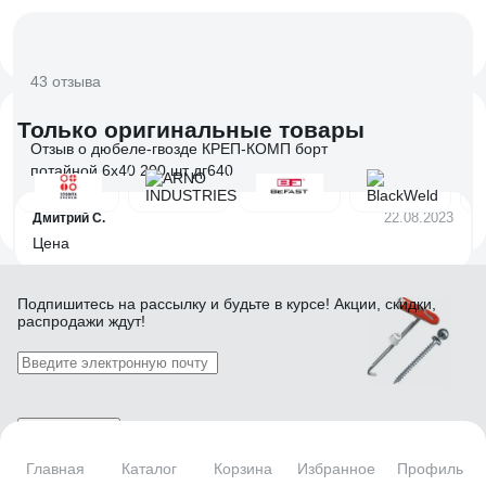
43 отзыва
Только оригинальные товары
Отзыв о дюбеле-гвозде КРЕП-КОМП борт
потайной 6х40 200 шт дг640
22.08.2023
Дмитрий С.
Цена
Подпишитесь
на рассылку
и будьте в курсе! Акции, скидки,
распродажи ждут!
12 отзывов
Отзыв о дюбеле с шурупом Fischer DUOTEC
Подписаться
10 S (25 шт.) PH 539025
Главная
Каталог
Корзина
Избранное
Профиль