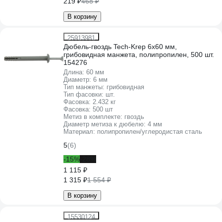
219 ₽
468 ₽
В корзину
25913981
Дюбель-гвоздь Tech-Krep 6x60 мм,
грибовидная манжета, полипропилен, 500 шт.
154276
Длина:
60 мм
Диаметр:
6 мм
Тип манжеты:
грибовидная
Тип фасовки:
шт.
Фасовка:
2.432 кг
Фасовка:
500 шт
Метиз в комплекте:
гвоздь
Диаметр метиза к дюбелю:
4 мм
Материал:
полипропилен/углеродистая сталь
5
(6)
-15%
-28%
1 115 ₽
1 315 ₽
1 554 ₽
В корзину
15530124