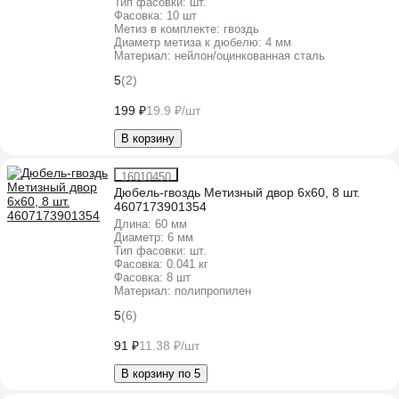
Тип фасовки:
шт.
Фасовка:
10 шт
Метиз в комплекте:
гвоздь
Диаметр метиза к дюбелю:
4 мм
Материал:
нейлон/оцинкованная сталь
5
(2)
199 ₽
19.9 ₽/шт
В корзину
16010450
Дюбель-гвоздь Метизный двор 6х60, 8 шт.
4607173901354
Длина:
60 мм
Диаметр:
6 мм
Тип фасовки:
шт.
Фасовка:
0.041 кг
Фасовка:
8 шт
Материал:
полипропилен
5
(6)
91 ₽
11.38 ₽/шт
В корзину по 5