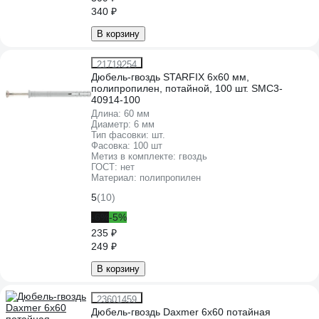
340 ₽
В корзину
21719254
Дюбель-гвоздь STARFIX 6х60 мм,
полипропилен, потайной, 100 шт. SMC3-
40914-100
Длина:
60 мм
Диаметр:
6 мм
Тип фасовки:
шт.
Фасовка:
100 шт
Метиз в комплекте:
гвоздь
ГОСТ:
нет
Материал:
полипропилен
5
(10)
-6%
-5%
235 ₽
249 ₽
В корзину
23601459
Дюбель-гвоздь Daxmer 6x60 потайная