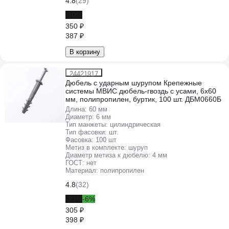
4.8
(29)
-10%
350 ₽
387 ₽
В корзину
24421917
Дюбель с ударным шурупом Крепежные
системы МВИС дюбель-гвоздь с усами, 6x60
мм, полипропилен, буртик, 100 шт. ДБМ0660Б
Длина:
60 мм
Диаметр:
6 мм
Тип манжеты:
цилиндрическая
Тип фасовки:
шт.
Фасовка:
100 шт
Метиз в комплекте:
шуруп
Диаметр метиза к дюбелю:
4 мм
ГОСТ:
нет
Материал:
полипропилен
4.8
(32)
-23%
-6%
305 ₽
398 ₽