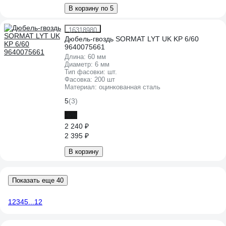
В корзину по 5
16318980
Дюбель-гвоздь SORMAT LYT UK KP 6/60
9640075661
Длина:
60 мм
Диаметр:
6 мм
Тип фасовки:
шт.
Фасовка:
200 шт
Материал:
оцинкованная сталь
5
(3)
-6%
2 240 ₽
2 395 ₽
В корзину
Показать еще 40
1
2
3
4
5
...
12