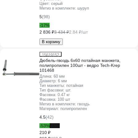
Цвет:
серый
Метиз в комплекте:
шуруп
5
(98)
-17%
2 836 ₽
3 434 ₽
2.84 ₽/шт
В корзину
15619152
Дюбель-гвоздь 6х60 потайная манжета,
полипропилен 100шт - ведро Tech-Krep
101468
Длина:
60 мм
Диаметр:
6 мм
Тип манжеты:
потайная
Тип фасовки:
шт.
Фасовка:
0.47 кг
Фасовка:
100 шт
Метиз в комплекте:
гвоздь
Материал:
полипропилен
4.5
(42)
-53%
-55%
210 ₽