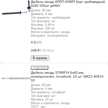
Дюбель-гвоздь КРЕП-КОМП борт грибовидный
6х60 100шт дг660г
Длина:
60 мм
Диаметр:
6 мм
Тип манжеты:
грибовидная
Тип фасовки:
шт.
Фасовка:
0.49 кг
Фасовка:
100 шт
Метиз в комплекте:
гвоздь
Материал:
полипропилен
4.6
(43)
248 ₽
2.48 ₽/шт
В корзину
22801875
Дюбель-гвоздь STARFIX 6x60 мм,
полипропилен, потайной, 10 шт. SMZ2-40914-
10
Длина:
60 мм
Диаметр:
6 мм
Тип манжеты:
потайная
Тип фасовки:
шт.
Фасовка:
10 шт
Метиз в комплекте:
гвоздь
ГОСТ:
нет