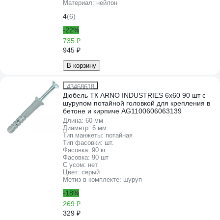
Материал:
нейлон
4
(6)
-22%
735 ₽
945 ₽
В корзину
43468618
Дюбель ТК ARNO INDUSTRIES 6х60 90 шт с
шурупом потайной головкой для крепления в
бетоне и кирпиче AG1100606063139
Длина:
60 мм
Диаметр:
6 мм
Тип манжеты:
потайная
Тип фасовки:
шт.
Фасовка:
90 кг
Фасовка:
90 шт
С усом:
нет
Цвет:
серый
Метиз в комплекте:
шуруп
-18%
269 ₽
329 ₽