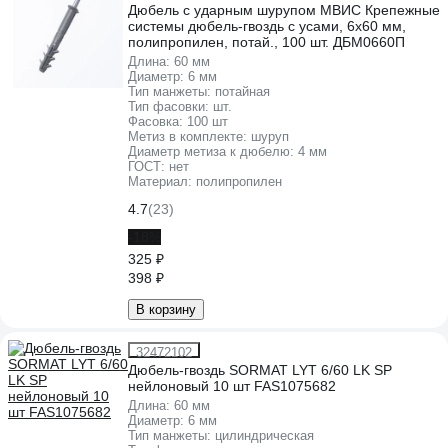
Дюбель с ударным шурупом МВИС Крепежные
системы дюбель-гвоздь с усами, 6x60 мм,
полипропилен, потай., 100 шт. ДБМ0660П
Длина:
60 мм
Диаметр:
6 мм
Тип манжеты:
потайная
Тип фасовки:
шт.
Фасовка:
100 шт
Метиз в комплекте:
шуруп
Диаметр метиза к дюбелю:
4 мм
ГОСТ:
нет
Материал:
полипропилен
4.7
(23)
-18%
325 ₽
398 ₽
В корзину
32472102
Дюбель-гвоздь SORMAT LYT 6/60 LK SP
нейлоновый 10 шт FAS1075682
Длина:
60 мм
Диаметр:
6 мм
Тип манжеты:
цилиндрическая