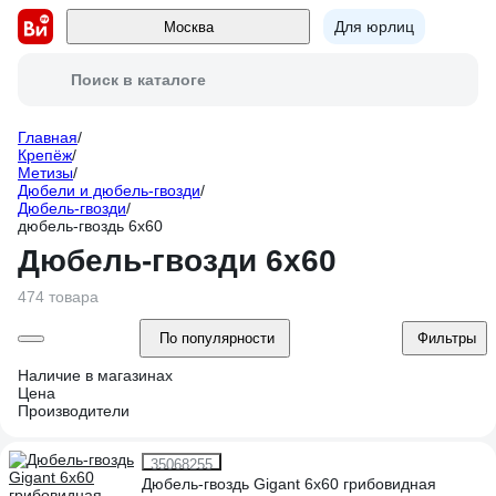
Для юрлиц
Москва
Поиск в каталоге
Главная
/
Крепёж
/
Метизы
/
Дюбели и дюбель-гвозди
/
Дюбель-гвозди
/
дюбель-гвоздь 6х60
Дюбель-гвозди 6х60
474 товара
По популярности
Фильтры
Наличие в магазинах
Цена
Производители
35068255
Дюбель-гвоздь Gigant 6x60 грибовидная