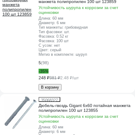
манжета полипропилен 100 шт 123859
Устойчивость шурупа к коррозии за счет
оцинковки
Длина:
60 мм
Диаметр:
6 мм
Тип манжеты:
грибовидная
Тип фасовки:
шт.
Фасовка:
0.52 кг
Фасовка:
100 шт
С усом:
нет
Цвет:
серый
Метиз в комплекте:
шуруп
5
(98)
-35%
248 ₽
381 ₽
2.48 ₽/шт
В корзину
35068327
Дюбель-гвоздь Gigant 6x60 потайная манжета
полипропилен 100 шт 123855
Устойчивость шурупа к коррозии за счет
оцинковки
Длина:
60 мм
Диаметр:
6 мм