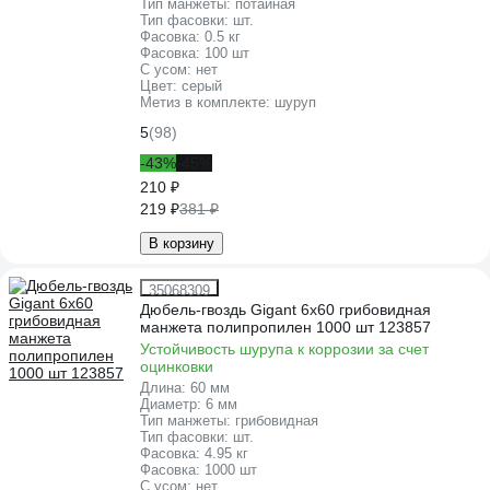
Тип манжеты:
потайная
Тип фасовки:
шт.
Фасовка:
0.5 кг
Фасовка:
100 шт
С усом:
нет
Цвет:
серый
Метиз в комплекте:
шуруп
5
(98)
-43%
-45%
210 ₽
219 ₽
381 ₽
В корзину
35068309
Дюбель-гвоздь Gigant 6x60 грибовидная
манжета полипропилен 1000 шт 123857
Устойчивость шурупа к коррозии за счет
оцинковки
Длина:
60 мм
Диаметр:
6 мм
Тип манжеты:
грибовидная
Тип фасовки:
шт.
Фасовка:
4.95 кг
Фасовка:
1000 шт
С усом:
нет