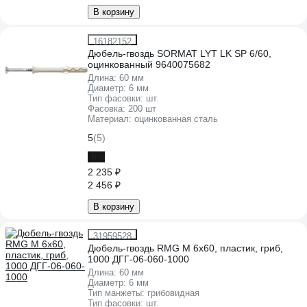
В корзину
16182152
Дюбель-гвоздь SORMAT LYT LK SP 6/60,
оцинкованный 9640075682
Длина:
60 мм
Диаметр:
6 мм
Тип фасовки:
шт.
Фасовка:
200 шт
Материал:
оцинкованная сталь
5
(5)
-9%
2 235 ₽
2 456 ₽
В корзину
31959528
Дюбель-гвоздь RMG М 6x60, пластик, гриб,
1000 ДГГ-06-060-1000
Длина:
60 мм
Диаметр:
6 мм
Тип манжеты:
грибовидная
Тип фасовки:
шт.