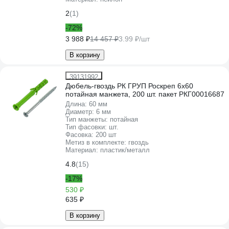
2
(1)
-72%
3 988 ₽
14 457 ₽
3.99 ₽/шт
В корзину
39131992
Дюбель-гвоздь РК ГРУП Роскреп 6x60
потайная манжета, 200 шт. пакет РКГ00016687
Длина:
60 мм
Диаметр:
6 мм
Тип манжеты:
потайная
Тип фасовки:
шт.
Фасовка:
200 шт
Метиз в комплекте:
гвоздь
Материал:
пластик/металл
4.8
(15)
-17%
530 ₽
635 ₽
В корзину