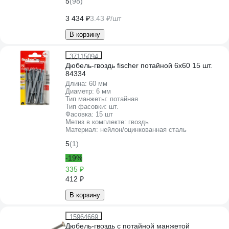
5
(98)
3 434 ₽
3.43 ₽/шт
В корзину
37115094
Дюбель-гвоздь fischer потайной 6x60 15 шт.
84334
Длина:
60 мм
Диаметр:
6 мм
Тип манжеты:
потайная
Тип фасовки:
шт.
Фасовка:
15 шт
Метиз в комплекте:
гвоздь
Материал:
нейлон/оцинкованная сталь
5
(1)
-19%
335 ₽
412 ₽
В корзину
15964669
Дюбель-гвоздь с потайной манжетой