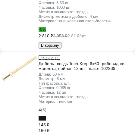
Фасовка:
3.53 кг
Фасовка:
1000 шт
Метиз в комплекте:
гвоздь
Диаметр метиза к дюбелю:
4 мм
Материал:
оцинкованная сталь/пластик
-5%
2 810 ₽
2 958 ₽
2.81 ₽/шт
В корзину
15728437
Дюбель-гвоздь Tech-Krep 6х60 грибовидная
манжета, нейлон 12 шт - пакет 102939
Длина:
60 мм
Диаметр:
6 мм
Тип фасовки:
шт.
Фасовка:
0.065 кг
Фасовка:
12 шт
Метиз в комплекте:
гвоздь
Материал:
нейлон
4
(6)
-9%
145 ₽
160 ₽