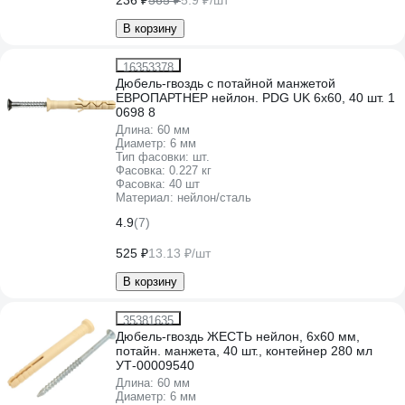
236 ₽
565 ₽
5.9 ₽/шт
В корзину
16353378
Дюбель-гвоздь с потайной манжетой
ЕВРОПАРТНЕР нейлон. PDG UK 6x60, 40 шт. 1
0698 8
Длина:
60 мм
Диаметр:
6 мм
Тип фасовки:
шт.
Фасовка:
0.227 кг
Фасовка:
40 шт
Материал:
нейлон/сталь
4.9
(7)
525 ₽
13.13 ₽/шт
В корзину
35381635
Дюбель-гвоздь ЖЕСТЬ нейлон, 6x60 мм,
потайн. манжета, 40 шт., контейнер 280 мл
УТ-00009540
Длина:
60 мм
Диаметр:
6 мм