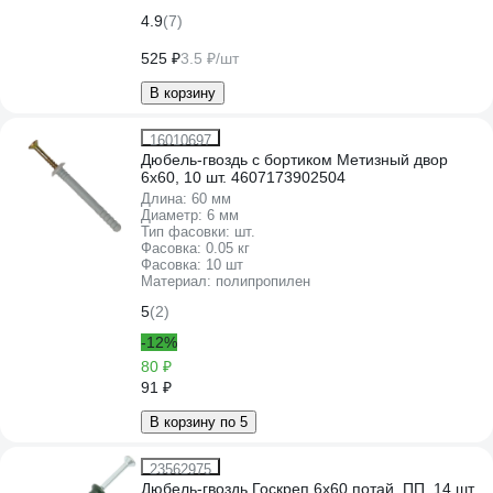
4.9
(7)
525 ₽
3.5 ₽/шт
В корзину
16010697
Дюбель-гвоздь с бортиком Метизный двор
6x60, 10 шт. 4607173902504
Длина:
60 мм
Диаметр:
6 мм
Тип фасовки:
шт.
Фасовка:
0.05 кг
Фасовка:
10 шт
Материал:
полипропилен
5
(2)
-12%
80 ₽
91 ₽
В корзину по 5
23562975
Дюбель-гвоздь Госкреп 6x60 потай, ПП, 14 шт.