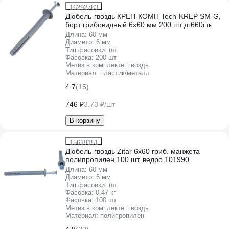
16292783
Дюбель-гвоздь КРЕП-КОМП Tech-KREP SM-G,
борт грибовидный 6х60 мм 200 шт дг660гтк
Длина:
60 мм
Диаметр:
6 мм
Тип фасовки:
шт.
Фасовка:
200 шт
Метиз в комплекте:
гвоздь
Материал:
пластик/металл
4.7
(15)
746 ₽
3.73 ₽/шт
В корзину
15619151
Дюбель-гвоздь Zitar 6x60 гриб. манжета
полипропилен 100 шт, ведро 101990
Длина:
60 мм
Диаметр:
6 мм
Тип фасовки:
шт.
Фасовка:
0.47 кг
Фасовка:
100 шт
Метиз в комплекте:
гвоздь
Материал:
полипропилен