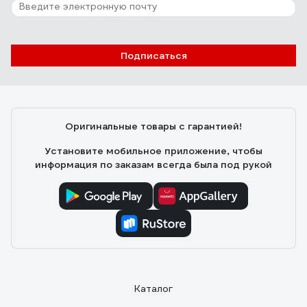
12 отзывов
Отзыв о дюбеле с шурупом Fischer
DUOTEC 10 S (25 шт.) PH 539025
Подписаться
Федош Дмитрий Александрович
05.09.2020
Бесспорно стоят своих денег. Есть одна тонкость
пори монтаже. Хвостик необходимо отрезать после
Оригинальные товары с гарантией!
вкручивания самореза, иначе дюбель может
перекосить и отвалится.
Установите мобильное приложение, чтобы
информация по заказам всегда была под рукой
Каталог