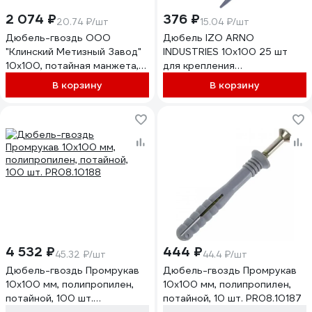
2 074 ₽
376 ₽
20.74 ₽/шт
15.04 ₽/шт
Дюбель-гвоздь ООО
Дюбель IZO ARNO
"Клинский Метизный Завод"
INDUSTRIES 10х100 25 шт
10x100, потайная манжета,
для крепления
100 шт.,
теплоизоляции с
В корзину
В корзину
ДЮБГ100100ПМ-100
пластиковым гвоздем
AG91010100P4I39
4 532 ₽
444 ₽
45.32 ₽/шт
44.4 ₽/шт
Дюбель-гвоздь Промрукав
Дюбель-гвоздь Промрукав
10x100 мм, полипропилен,
10x100 мм, полипропилен,
потайной, 100 шт.
потайной, 10 шт. PR08.10187