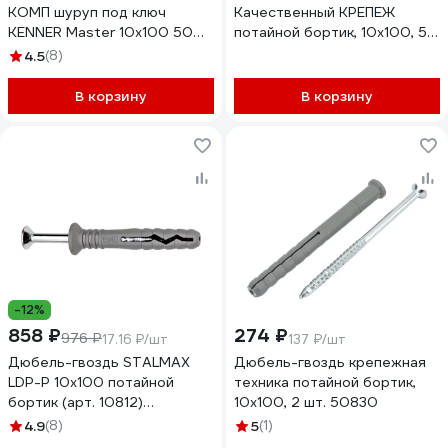
КОМП шуруп под ключ
Качественный КРЕПЕЖ
KENNER Master 10х100 50шт
потайной бортик, 10х100, 50
фдкм10100
шт 1000629 КЧ
4.5
(8)
В корзину
В корзину
-12%
858 ₽
274 ₽
976 ₽
17.16 ₽/шт
137 ₽/шт
Дюбель-гвоздь STALMAX
Дюбель-гвоздь крепежная
LDP-P 10х100 потайной
техника потайной бортик,
бортик (арт. 10812)
10x100, 2 шт. 50830
полипропилен (уп. 50 шт)
4.9
(8)
5
(1)
10812-023