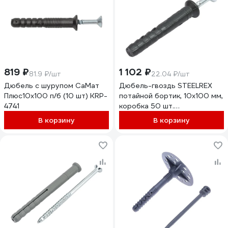
819 ₽
1 102 ₽
81.9 ₽/шт
22.04 ₽/шт
Дюбель с шурупом СаМат
Дюбель-гвоздь STEELREX
Плюс10х100 п/б (10 шт) KRP-
потайной бортик, 10x100 мм,
4741
коробка 50 шт.
0405010100B100005008
В корзину
В корзину