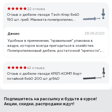
22 отзыва
Отзыв о дюбеле-гвозде Tech-Krep 6х40
150 шт. гриб. Манжета полипропилен
ведро 101989
Денис
28.06.2020
Удобные в применении, "правильная" упаковка в
ведре, которое всегда пригодиться в хозяйстве.
Полипропиленовый дюбель достаточной "крепости",
сам гвоздь тоже крепкий.
43 отзыва
Отзыв о дюбеле-гвозде КРЕП-КОМП борт
потайной 6х40 200 шт дг640
Дмитрий С.
22.08.2023
Подпишитесь
на рассылку
и будьте в курсе!
Цена
Акции, скидки, распродажи ждут!