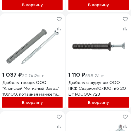
В корзину
В корзину
1 037 ₽
1 110 ₽
20.74 ₽/шт
55.5 ₽/шт
Дюбель-гвоздь ООО
Дюбель с шурупом ООО
"Клинский Метизный Завод"
ПКФ Сварком10x100 п/б 20
10x100, потайная манжета,
шт k00004723
50 шт., ДЮБГ100100ПМ-50
В корзину
В корзину