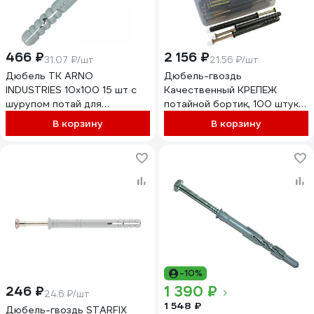
466 ₽
2 156 ₽
31.07 ₽/шт
21.56 ₽/шт
Дюбель ТК ARNO
Дюбель-гвоздь
INDUSTRIES 10х100 15 шт с
Качественный КРЕПЕЖ
шурупом потай для
потайной бортик, 100 штук
крепления конструкций в
2000629 КЧ
В корзину
В корзину
стене первичный пластик
AG1101010062239
-10%
1 390 ₽
246 ₽
24.6 ₽/шт
1 548 ₽
Дюбель-гвоздь STARFIX