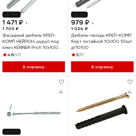
-14%
-4%
1 471 ₽
979 ₽
1 703 ₽
1 024 ₽
Фасадный дюбель КРЕП-
Дюбель-гвоздь КРЕП-КОМП
КОМП НЕЙЛОН, шуруп под
борт потайной 10х100 50шт
ключ KENNER Profi 10х100
дг10100
50шт фдкп10100
4.8
(43)
5
(8)
В корзину
В корзину
-14%