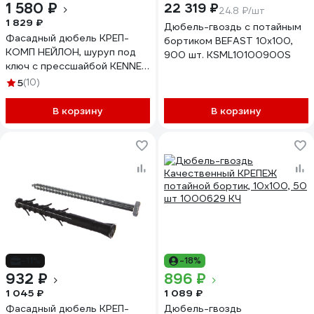
1 580 ₽
22 319 ₽
24.8 ₽/шт
1 829 ₽
Дюбель-гвоздь с потайным
Фасадный дюбель КРЕП-
бортиком BEFAST 10x100,
КОМП НЕЙЛОН, шуруп под
900 шт. KSML10100900S
ключ с прессшайбой KENNER
Profi 10х100 50шт
5
(10)
фдкп10100п
В корзину
В корзину
-11%
-18%
932 ₽
896 ₽
1 045 ₽
1 089 ₽
Фасадный дюбель КРЕП-
Дюбель-гвоздь