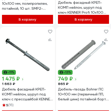
Дюбель фасадный КРЕП-
10x100 мм, полипропилен,
КОМП нейлон, шуруп под
потайной, 10 шт. SMP2-
ключ KENNER Profi 10х100
44954-10
Дакромет пр. 8.8 (50шт)
В корзину
В корзину
фдкд10100
-11%
-13%
1 475 ₽
749 ₽
1 663 ₽
865 ₽
Дюбель фасадный КРЕП-
Дюбель-гвоздь Bohrer ПС
КОМП нейлон, шуруп под
10×100 мм (первичный ПП,
ключ с прессшайбой KENNER
белый цинк) потайной борт
Profi 10х100 Дакромет пр.
(50 шт) DGVG-PP-10/100-
5
(16)
8.8 (50шт) фдкд10100п
50