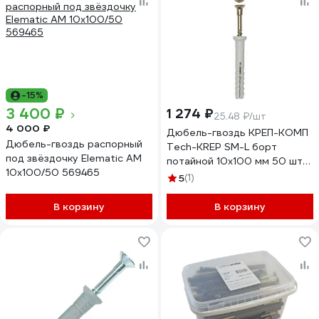
-15%
3 400 ₽
1 274 ₽
25.48 ₽/шт
4 000 ₽
Дюбель-гвоздь КРЕП-КОМП
Дюбель-гвоздь распорный
Tech-KREP SM-L борт
под звёздочку Elematic AM
потайной 10х100 мм 50 шт
10x100/50 569465
дг10100птк
5
(1)
В корзину
В корзину