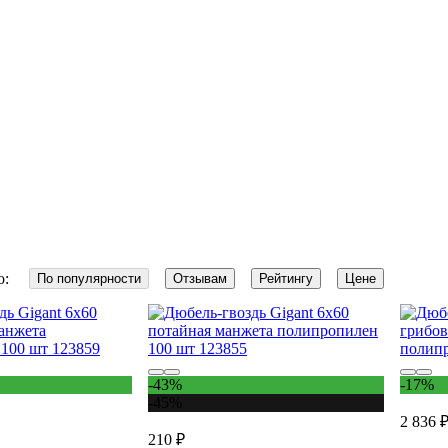
о:
По популярности
Отзывам
Рейтингу
Цене
-43%
-17%
-45%
2 836 
210 ₽