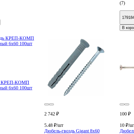
(7)
17918
В корз
дь КРЕП-КОМП
ный 6х60 100шт
2 742 ₽
100 ₽
5.48 ₽/шт
10 ₽/ш
Дюбель-гвоздь Gigant 8x60
Дюбел