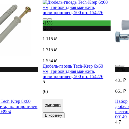
-15%
-28%
1 115 ₽
1 315 ₽
1 554 ₽
Дюбель-гвоздь Tech-Krep 6x60
-27%
мм, грибовидная манжета,
полипропилен, 500 шт. 154276
481 ₽
5
661 ₽
(6)
 Tech-Krep 8х60
Набор
25913981
ета, полипропилен
дюбель
103904
шестиг
В корзину
00149
4.7