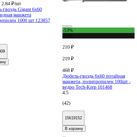
₽
2.84 ₽/шт
-гвоздь Gigant 6x60
идная манжета
опилен 1000 шт 123857
-53%
-55%
210 ₽
309
219 ₽
ину
468 ₽
Дюбель-гвоздь 6х60 потайная
манжета, полипропилен 100шт -
ведро Tech-Krep 101468
4.5
(42)
15619152
В корзину