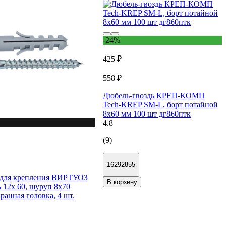
-24%
425 ₽
558 ₽
Дюбель-гвоздь КРЕП-КОМП
Tech-KREP SM-L, борт потайной
8х60 мм 100 шт дг860птк
4.8
(9)
16292855
 для крепления ВИРТУОЗ
В корзину
 12х 60, шуруп 8х70
ранная головка, 4 шт.