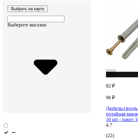
Выбрать на карте
Выберите магазин
-15%
82 ₽
96 ₽
Дюбель-гвоздь
потайная манж
10 шт - пакет 
4.7
(22)