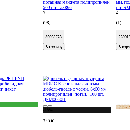
потайная манжета полипропилен
мм, по
500 шт 123866
шт. SM
5
4
(98)
(1)
35068273
22801
В корзину
В корз
-18%
325 ₽