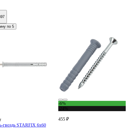
497
ину по 5
-6%
-24%
455 ₽
т
ь-гвоздь STARFIX 6x60