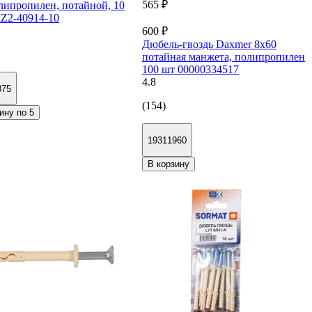
565 ₽
липропилен, потайной, 10
Z2-40914-10
600 ₽
Дюбель-гвоздь Daxmer 8х60
потайная манжета, полипропилен
100 шт 00000334517
4.8
875
(154)
ину по 5
19311960
В корзину