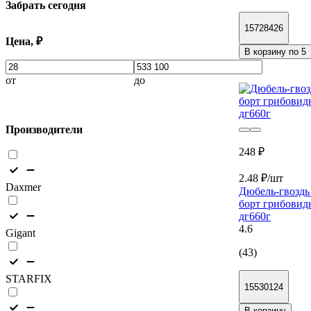
Забрать сегодня
15728426
Цена, ₽
В корзину по 5
от
до
Производители
248 ₽
2.48 ₽/шт
Daxmer
Дюбель-гвоз
борт грибовид
дг660г
4.6
Gigant
(43)
STARFIX
15530124
В корзину