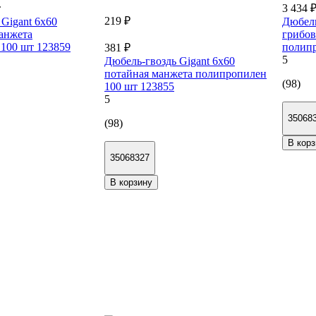
т
3 434 
219 ₽
Gigant 6x60
Дюбель
анжета
грибов
100 шт 123859
полипр
381 ₽
5
Дюбель-гвоздь Gigant 6x60
потайная манжета полипропилен
(98)
100 шт 123855
5
35068
(98)
В корз
35068327
В корзину