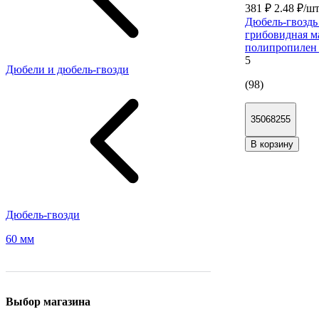
381 ₽
2.48 ₽/ш
Дюбель-гвоздь 
грибовидная м
полипропилен 
5
Дюбели и дюбель-гвозди
(98)
35068255
В корзину
Дюбель-гвозди
60 мм
Выбор магазина