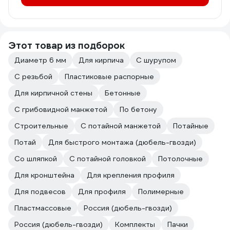
Этот товар из подборок
Диаметр 6 мм
Для кирпича
С шурупом
С резьбой
Пластиковые распорные
Для кирпичной стены
Бетонные
С грибовидной манжетой
По бетону
Строительные
С потайной манжетой
Потайные
Потай
Для быстрого монтажа (дюбель-гвозди)
Со шляпкой
С потайной головкой
Потолочные
Для кронштейна
Для крепления профиля
Для подвесов
Для профиля
Полимерные
Пластмассовые
Россия (дюбель-гвозди)
Россия (дюбель-гвозди)
Комплекты
Пачки