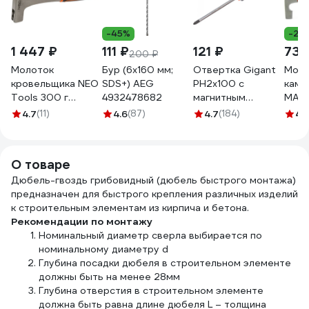
-45%
-27
1 447 ₽
111 ₽
121 ₽
735
200 ₽
Молоток
Бур (6x160 мм;
Отвертка Gigant
Моло
кровельщика NEO
SDS+) AEG
PH2x100 с
каме
Tools 300 г
4932478682
магнитным
MATR
цельнокованый
наконечником GS
4.7
(11)
4.6
(87)
4.7
(184)
4.
25-101
PH2100
О товаре
Дюбель-гвоздь грибовидный (дюбель быстрого монтажа)
предназначен для быстрого крепления различных изделий
к строительным элементам из кирпича и бетона.
Рекомендации по монтажу
Номинальный диаметр сверла выбирается по
номинальному диаметру d
Глубина посадки дюбеля в строительном элементе
должны быть на менее 28мм
Глубина отверстия в строительном элементе
должна быть равна длине дюбеля L – толщина