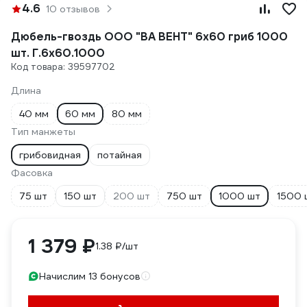
4.6
10 отзывов
Дюбель-гвоздь ООО "ВА ВЕНТ" 6x60 гриб 1000
шт. Г.6х60.1000
Код товара: 39597702
Длина
40 мм
60 мм
80 мм
Тип манжеты
грибовидная
потайная
Фасовка
75 шт
150 шт
200 шт
750 шт
1000 шт
1500 
1 379 ₽
1.38 ₽/шт
Начислим 13 бонусов