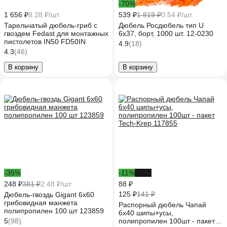
-70%
1 656 ₽
8.28 ₽/шт
539 ₽
1 819 ₽
0.54 ₽/шт
Тарельчатый дюбель-гриб с
Дюбель Росдюбель тип U
гвоздем Fedast для монтажных
6x37, борт, 1000 шт. 12-0230
пистолетов IN50 FD50IN
4.9
(18)
4.3
(46)
В корзину
В корзину
-35%
-11%
-38%
248 ₽
381 ₽
2.48 ₽/шт
88 ₽
125 ₽
141 ₽
Дюбель-гвоздь Gigant 6x60
грибовидная манжета
Распорный дюбель Чапай
полипропилен 100 шт 123859
6х40 шипы+усы,
5
(98)
полипропилен 100шт - пакет