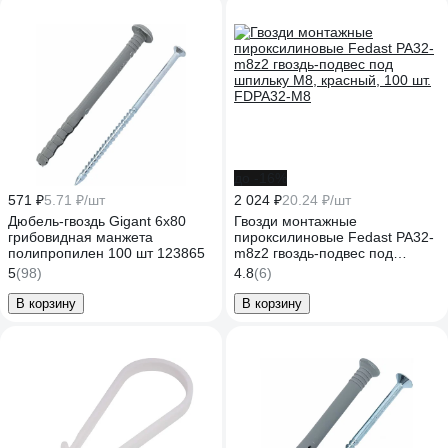
до -16%
571 ₽
5.71 ₽/шт
2 024 ₽
20.24 ₽/шт
Дюбель-гвоздь Gigant 6x80
Гвозди монтажные
грибовидная манжета
пироксилиновые Fedast PA32-
полипропилен 100 шт 123865
m8z2 гвоздь-подвес под
шпильку М8, красный, 100 шт.
5
(98)
4.8
(6)
FDPA32-M8
В корзину
В корзину