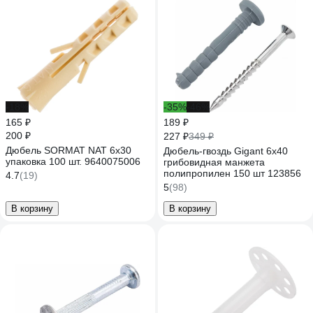
-18%
-35%
-46%
165 ₽
189 ₽
200 ₽
227 ₽
349 ₽
Дюбель SORMAT NAT 6x30
Дюбель-гвоздь Gigant 6x40
упаковка 100 шт. 9640075006
грибовидная манжета
полипропилен 150 шт 123856
4.7
(19)
5
(98)
В корзину
В корзину