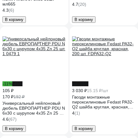
мл665
4.7
(20)
4.3
(6)
В корзину
В корзину
-11%
-45%
до -15%
105 ₽
3 030 ₽
15.15 ₽/шт
170 ₽
192 ₽
Гвозди монтажные
пироксилиновые Fedast PA32-
Универсальный нейлоновый
Q2 шайба круглая, красная,
дюбель ЕВРОПАРТНЕР PDU N
200 шт. FDPA32-Q2
6х30 с шурупом 4х35 Zn 25 шт.
4
(1)
1 0479 1
4.6
(67)
В корзину
В корзину