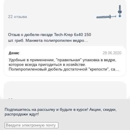
22 отзыва
Отзыв о дюбеле-гвозде Tech-Krep 6х40 150
шт. гриб. Манжета полипропилен ведро
101989
28.06.2020
Денис
Удобные в применении, "правильная" упаковка в ведре,
которое всегда пригодиться в хозяйстве.
Полипропиленовый дюбель достаточной "крепости", сам
гвоздь тоже крепкий.
16 отзывов
Подпишитесь
на рассылку
и будьте в курсе! Акции, скидки,
распродажи ждут!
Отзыв о дюбеле-анкере Tech-Krep Бабочка
10х50 100 шт. полипропилен пакет 111494