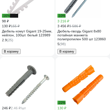
-16%
-37%
-10%
98 ₽
3 216 ₽
130 ₽
3 456 ₽
155 ₽
3 586 ₽
Дюбель-хомут Gigant 19-25мм,
Дюбель-гвоздь Gigant 8x80
нейлон, 100шт. белый 123989
потайная манжета
полипропилен 500 шт 123860
2.9
(25)
5
(98)
В корзину
В корзину
-22%
246 ₽
2.46 ₽/шт
130 ₽