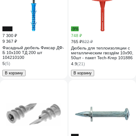
-22%
-9%
7 300 ₽
748 ₽
9 367 ₽
765 ₽
822 ₽
Фасадный дюбель Фиксар ДФ-
Дюбель для теплоизоляции с
Б 10х100 ТД 200 шт
металлическим гвоздём 10х90,
104210100
50шт - пакет Tech-Krep 101886
5
(5)
4.9
(21)
В корзину
В корзину