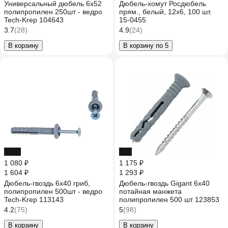
Универсальный дюбель 6х52
Дюбель-хомут Росдюбель
полипропилен 250шт - ведро
прям., белый, 12x6, 100 шт.
Tech-Krep 104643
15-0455
3.7
(28)
4.9
(24)
В корзину
В корзину по 5
-33%
-9%
1 080 ₽
1 175 ₽
1 604 ₽
1 293 ₽
Дюбель-гвоздь 6х40 гриб,
Дюбель-гвоздь Gigant 6x40
полипропилен 500шт - ведро
потайная манжета
Tech-Krep 113143
полипропилен 500 шт 123853
4.2
(75)
5
(98)
В корзину
В корзину