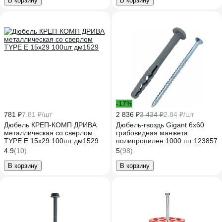
В корзину
В корзину
-17%
781 ₽
7.81 ₽/шт
2 836 ₽
3 434 ₽
2.84 ₽/шт
Дюбель КРЕП-КОМП ДРИВА
Дюбель-гвоздь Gigant 6x60
металлическая со сверлом
грибовидная манжета
TYPE E 15х29 100шт дм1529
полипропилен 1000 шт 123857
4.9
(10)
5
(98)
В корзину
В корзину