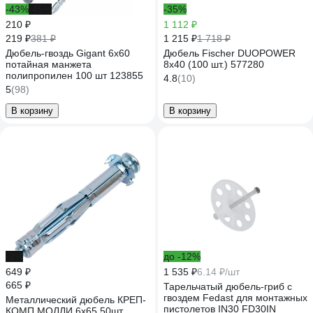
-43%
-45%
-35%
210 ₽
1 112 ₽
219 ₽
1 215 ₽
381 ₽
1 718 ₽
Дюбель-гвоздь Gigant 6x60
Дюбель Fischer DUOPOWER
потайная манжета
8x40 (100 шт.) 577280
полипропилен 100 шт 123855
4.8
(10)
5
(98)
В корзину
В корзину
-2%
до -12%
649 ₽
1 535 ₽
6.14 ₽/шт
665 ₽
Тарельчатый дюбель-гриб с
гвоздем Fedast для монтажных
Металлический дюбель КРЕП-
пистолетов IN30 FD30IN
КОМП МОЛЛИ 6х65 50шт