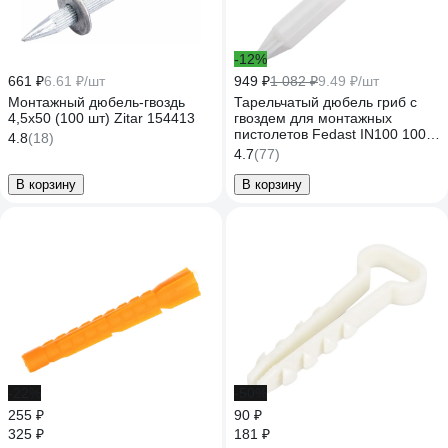
-12%
661 ₽
6.61 ₽/шт
949 ₽
1 082 ₽
9.49 ₽/шт
Монтажный дюбель-гвоздь
Тарельчатый дюбель гриб с
4,5x50 (100 шт) Zitar 154413
гвоздем для монтажных
пистолетов Fedast IN100 100
4.8
(18)
шт/уп FD100IN
4.7
(77)
В корзину
В корзину
-22%
-50%
255 ₽
90 ₽
325 ₽
181 ₽