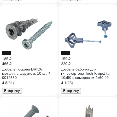
-60%
-28%
185 ₽
159 ₽
466 ₽
220 ₽
Дюбель Госкреп DRIVA
Дюбель бабочка для
металл, с шурупом, 10 шт. 4-
гипсокартона Tech-Krep/Zitar
0014580
10х50 с саморезом 4х60 40
шт- пакет 126702
4.8
(31)
4.1
(25)
В корзину
В корзину