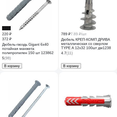
-41%
220 ₽
789 ₽
7.89 ₽/шт
372 ₽
Дюбель КРЕП-КОМП ДРИВА
металлическая со сверлом
Дюбель-гвоздь Gigant 6x40
TYPE A 12х32 100шт дм1238
потайная манжета
полипропилен 150 шт 123862
4.7
(11)
5
(98)
В корзину
В корзину