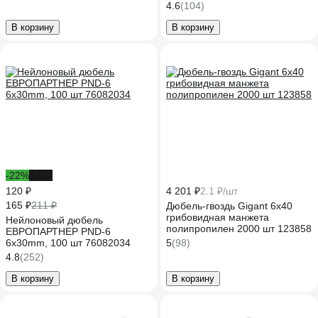
Tech-Krep 117855
4.6
(104)
В корзину
В корзину
-22%
-43%
120 ₽
4 201 ₽
2.1 ₽/шт
165 ₽
211 ₽
Дюбель-гвоздь Gigant 6x40
грибовидная манжета
Нейлоновый дюбель
полипропилен 2000 шт 123858
ЕВРОПАРТНЕР PND-6
6х30mm, 100 шт 76082034
5
(98)
4.8
(252)
В корзину
В корзину