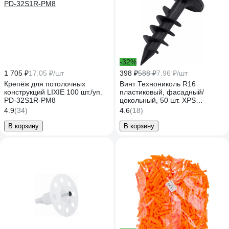
-32%
1 705 ₽
17.05 ₽/шт
398 ₽
588 ₽
7.96 ₽/шт
Крепёж для потолочных
Винт Технониколь R16
конструкций LIXIE 100 шт./уп.
пластиковый, фасадный/
PD-32S1R-PM8
цокольный, 50 шт. XPS
TN693440
4.9
(34)
4.6
(18)
В корзину
В корзину