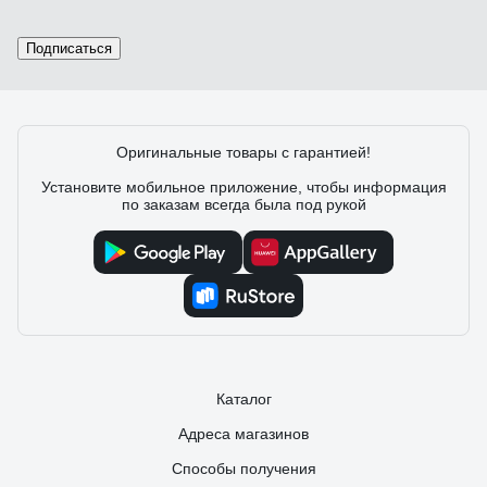
18.01.2024
Максим Ц.
Подписаться
Не дорогие и качественные за упаковку 100шт.
Оригинальные товары с гарантией!
7 отзывов
Установите мобильное приложение, чтобы информация
по заказам всегда была под рукой
Отзыв о самосверлящем дюбеле для
гипсокартона Fischer DUOBLADE (50 шт.)
545675
18.12.2020
Георгий
Отлично вворачиваются и держаться в гипсокартоне.
Каталог
Адреса магазинов
Способы получения