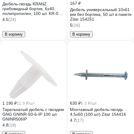
167 ₽
Дюбель-гвоздь KRANZ
грибовидный бортик, 6x40,
Дюбель универсальный 10x61
полипропилен, 100 шт. KR-02-
мм без бортика, 50 шт в пакете
3621-001
Zitar 154251
4.5
(24)
5
(16)
В корзину
В корзину
1 190 ₽
11.9 ₽/шт
630 ₽
6.3 ₽/шт
Тарельчатый дюбель с гвоздем
Монтажный дюбель-гвоздь
GNG GNINR-50-6-IP 100 шт.
4,5x60 (100 шт) Zitar 154414
GNINR506IP
4.7
(17)
4.8
(19)