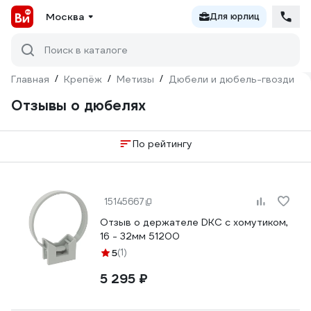
Москва
Для юрлиц
Поиск в каталоге
Главная
/
Крепёж
/
Метизы
/
Дюбели и дюбель-гвозди
/
Отзывы о дюбелях
По рейтингу
15145667
Отзыв о держателе DKC с хомутиком,
16 - 32мм 51200
5
(1)
5 295 ₽