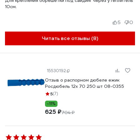
Для крепления обрешетки под сайдинг через утеплитель
10см.
5
0
Читать все отзывы (8)
15530192
Отзыв о распорном дюбеле ежик
Росдюбель 12х 70 250 шт 08-0355
5
(7)
-11%
625 ₽
704 ₽