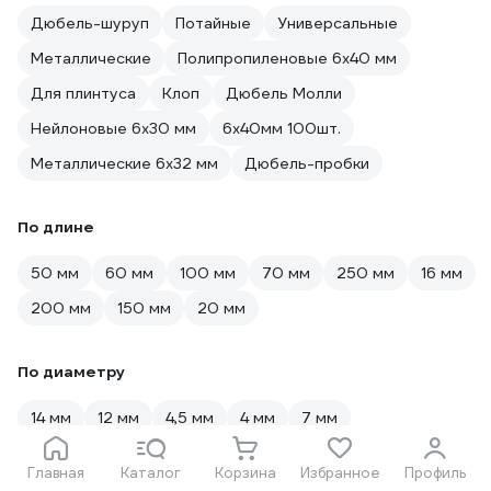
Дюбель-шуруп
Потайные
Универсальные
Металлические
Полипропиленовые 6х40 мм
Для плинтуса
Клоп
Дюбель Молли
Нейлоновые 6х30 мм
6х40мм 100шт.
Металлические 6х32 мм
Дюбель-пробки
По длине
50 мм
60 мм
100 мм
70 мм
250 мм
16 мм
200 мм
150 мм
20 мм
По диаметру
14 мм
12 мм
4,5 мм
4 мм
7 мм
Главная
Каталог
Корзина
Избранное
Профиль
По размеру