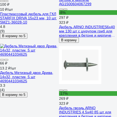
100 ₽
10 ₽/шт
-8%
Пластмассовый дюбель для ГКЛ
297 ₽
STARFIX DRIVA 15x23 мм, 10 шт.
SMZ1-36028-10
323 ₽
4.8
Дюбель ARNO INDUSTRIES6х40
(9)
мм 130 шт с шурупом гриб для
крепления в бетоне и кирпиче
В корзину по 5
AG1500604067299
В корзину
66 ₽
13.2 ₽/шт
Дюбель Метизный двор Дрива,
14x32, пластик, 5 шт
4690441034625
3.3
(4)
-17%
В корзину по 5
269 ₽
323 ₽
Дюбель гвоздь ARNO
INDUSTRIES 4.5х40 85 шт для
крепления в бетоне и кирпиче