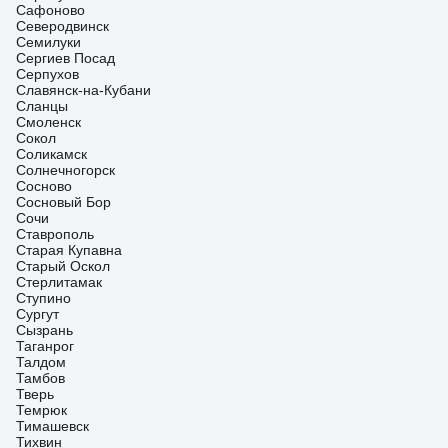
Сафоново
Северодвинск
Семилуки
Сергиев Посад
Серпухов
Славянск-на-Кубани
Сланцы
Смоленск
Сокол
Соликамск
Солнечногорск
Сосново
Сосновый Бор
Сочи
Ставрополь
Старая Купавна
Старый Оскол
Стерлитамак
Ступино
Сургут
Сызрань
Таганрог
Талдом
Тамбов
Тверь
Темрюк
Тимашевск
Тихвин