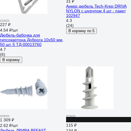
31 ₽
Анкер дюбель Tech-Krep DRIVA
NYLON с шурупом 4 шт - пакет
102947
4.3
227 ₽
(24)
4.54 ₽/шт
В корзину по 5
Дюбель-бабочка для
гипсокартона Доброга 10x50 мм,
50 шт. 5 ТД-00013760
4.7
(6)
В корзину
-14%
1 309 ₽
115 ₽
2.62 ₽/шт
Дюбель ДРИВА BEFAST
134 ₽