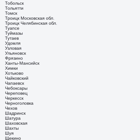
Тобольск
Тольятти
Томск
Троицк Московская обл.
Троицк Челябинская обл.
Туапсе
Туймазы
Тутаев
Удомля
Узловая
Ульяновск
Фрязино
Ханты-Мансийск
Химки
Хотьково
Чайковский
Чапаевск
Чебоксары
Череповец
Черкесск
Черноголовка
Чехов
Шадринск
Шатура
Шаховская
Шахты
Шуя
Щекино