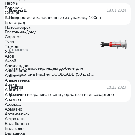
Пермь
Воронеж
18.01.2024
Максим Ц.
Самара
Казань
Не дорогие и качественные за упаковку 100шт.
Волгоград
Новосибирск
Ростов-на-Дону
Саратов
Тула
Тюмень
7 отзывов
Уфа
Азов
Аксай
Александров
Отзыв о самосверлящем дюбеле для
Алексеевка
гипсокартона Fischer DUOBLADE (50 шт.)
Алексин
Альметьевск
545675
Анапа
18.12.2020
Георгий
Апатиты
Отлично вворачиваются и держаться в гипсокартоне.
Апрелевка
Арамиль
Арзамас
Армавир
Архангельск
Астрахань
Балабаново
Балаково
Балашиха