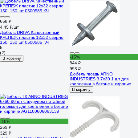
668 ₽
4.45 ₽/шт
Дюбель DRIVA Качественный
КРЕПЕЖ пластик 12x32 сверло
150, 150 шт 0500585 КЧ
5
(2)
-15%
В корзину
844 ₽
993 ₽
Дюбель гвоздь ARNO
INDUSTRIES 3.7х30 1 шт для
крепления в бетоне и кирпиче
ТУ14-4-1731 AG0003703032001
В корзину
-18%
269 ₽
329 ₽