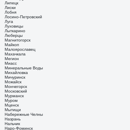
Липецк
Лиски
Лобня
Лосино-Петровский
Луга
Луховицы
Лыткарино
Люберцы
Магнитогорск
Майкоп
Малоярославец
Махачкала
Мегион
Миасс
Минеральные Воды
Михайловка
Мичуринск
Можайск
Мончегорск
Московский
Мурманск
Муром
Мценск
Мытищи
Набережные Челны
Назрань
Нальчик
Наро-Фоминск