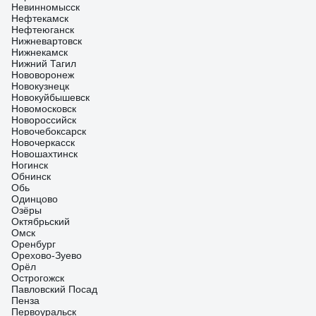
Невинномысск
Нефтекамск
Нефтеюганск
Нижневартовск
Нижнекамск
Нижний Тагил
Нововоронеж
Новокузнецк
Новокуйбышевск
Новомосковск
Новороссийск
Новочебоксарск
Новочеркасск
Новошахтинск
Ногинск
Обнинск
Обь
Одинцово
Озёры
Октябрьский
Омск
Оренбург
Орехово-Зуево
Орёл
Острогожск
Павловский Посад
Пенза
Первоуральск