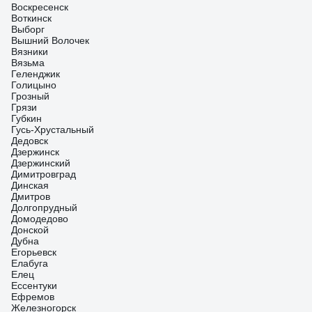
Воскресенск
Воткинск
Выборг
Вышний Волочек
Вязники
Вязьма
Геленджик
Голицыно
Грозный
Грязи
Губкин
Гусь-Хрустальный
Дедовск
Дзержинск
Дзержинский
Димитровград
Динская
Дмитров
Долгопрудный
Домодедово
Донской
Дубна
Егорьевск
Елабуга
Елец
Ессентуки
Ефремов
Железногорск