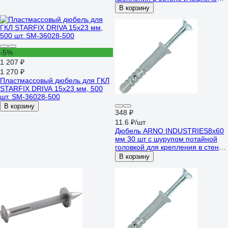
ТУ14-4-1731 AG0004504031001
В корзину
-5%
1 207 ₽
1 270 ₽
Пластмассовый дюбель для ГКЛ
STARFIX DRIVA 15x23 мм, 500
шт. SM-36028-500
В корзину
348 ₽
11.6 ₽/шт
Дюбель ARNO INDUSTRIES8х60
мм 30 шт с шурупом потайной
головкой для крепления в стене
AG1100806062899
В корзину