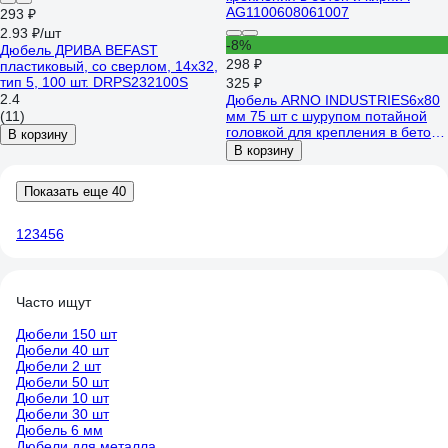
293 ₽
2.93 ₽/шт
-8%
Дюбель ДРИВА BEFAST
298 ₽
пластиковый, со сверлом, 14x32,
тип 5, 100 шт. DRPS232100S
325 ₽
2.4
Дюбель ARNO INDUSTRIES6х80
(11)
мм 75 шт с шурупом потайной
головкой для крепления в бетон
В корзину
и кирпич AG1100608061007
В корзину
Показать еще 40
1
2
3
4
5
6
Часто ищут
Дюбели 150 шт
Дюбели 40 шт
Дюбели 2 шт
Дюбели 50 шт
Дюбели 10 шт
Дюбели 30 шт
Дюбель 6 мм
Дюбели для металла