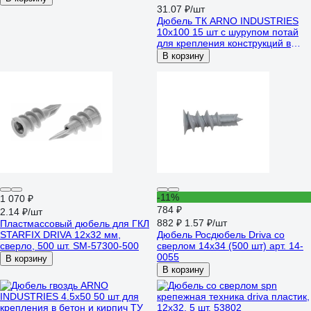
31.07 ₽/шт
Дюбель ТК ARNO INDUSTRIES
10х100 15 шт с шурупом потай
для крепления конструкций в
стене первичный пластик
В корзину
AG1101010062239
-11%
1 070 ₽
784 ₽
2.14 ₽/шт
882 ₽
1.57 ₽/шт
Пластмассовый дюбель для ГКЛ
STARFIX DRIVA 12x32 мм,
Дюбель Росдюбель Driva со
сверло, 500 шт. SM-57300-500
сверлом 14х34 (500 шт) арт. 14-
0055
В корзину
В корзину