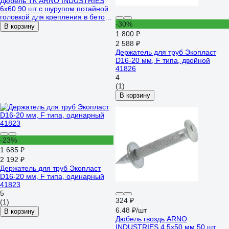
Дюбель ТК ARNO INDUSTRIES
6х60 90 шт с шурупом потайной
головкой для крепления в бетоне
-30%
и кирпиче AG1100606063139
В корзину
1 800 ₽
2 588 ₽
Держатель для труб Экопласт
D16-20 мм, F типа, двойной
41826
4
(1)
В корзину
-23%
1 685 ₽
2 192 ₽
Держатель для труб Экопласт
D16-20 мм, F типа, одинарный
41823
5
324 ₽
(1)
6.48 ₽/шт
В корзину
Дюбель гвоздь ARNO
INDUSTRIES 4.5х50 мм 50 шт