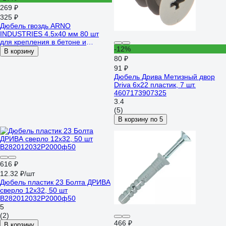
269 ₽
325 ₽
Дюбель гвоздь ARNO
INDUSTRIES 4.5х40 мм 80 шт
для крепления в бетоне и
-12%
кирпиче AG0004504032507
В корзину
80 ₽
91 ₽
Дюбель Дрива Метизный двор
Driva 6x22 пластик, 7 шт.
4607173907325
3.4
(5)
В корзину по 5
616 ₽
12.32 ₽/шт
Дюбель пластик 23 Болта ДРИВА
сверло 12x32, 50 шт
B282012032P2000ф50
5
(2)
466 ₽
В корзину