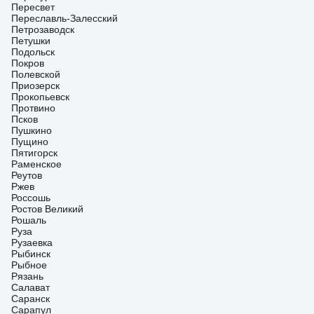
Пересвет
Переславль-Залесский
Петрозаводск
Петушки
Подольск
Покров
Полевской
Приозерск
Прокопьевск
Протвино
Псков
Пушкино
Пущино
Пятигорск
Раменское
Реутов
Ржев
Россошь
Ростов Великий
Рошаль
Руза
Рузаевка
Рыбинск
Рыбное
Рязань
Салават
Саранск
Сарапул