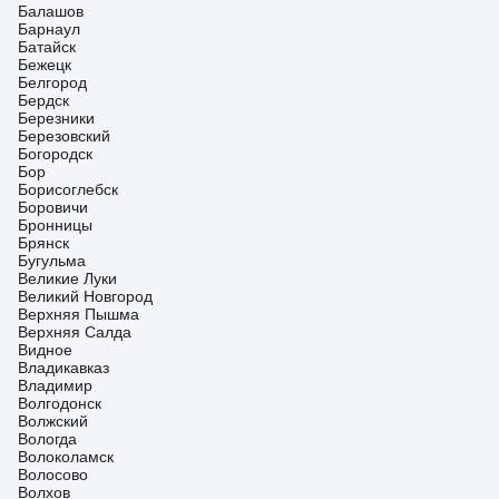
Балашов
Барнаул
Батайск
Бежецк
Белгород
Бердск
Березники
Березовский
Богородск
Бор
Борисоглебск
Боровичи
Бронницы
Брянск
Бугульма
Великие Луки
Великий Новгород
Верхняя Пышма
Верхняя Салда
Видное
Владикавказ
Владимир
Волгодонск
Волжский
Вологда
Волоколамск
Волосово
Волхов