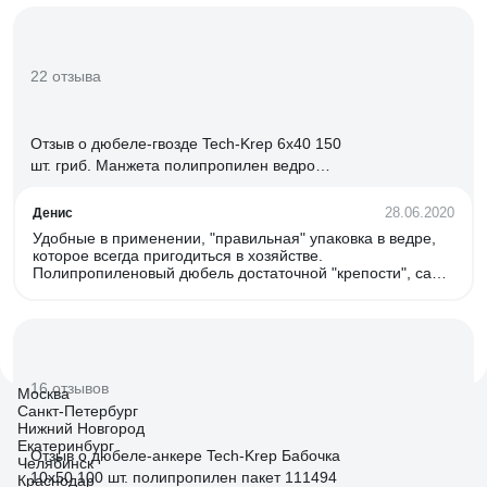
22 отзыва
Отзыв о дюбеле-гвозде Tech-Krep 6х40 150
шт. гриб. Манжета полипропилен ведро
101989
28.06.2020
Денис
Удобные в применении, "правильная" упаковка в ведре,
которое всегда пригодиться в хозяйстве.
Полипропиленовый дюбель достаточной "крепости", сам
гвоздь тоже крепкий.
16 отзывов
Москва
Санкт-Петербург
Нижний Новгород
Екатеринбург
Отзыв о дюбеле-анкере Tech-Krep Бабочка
Челябинск
10х50 100 шт. полипропилен пакет 111494
Краснодар