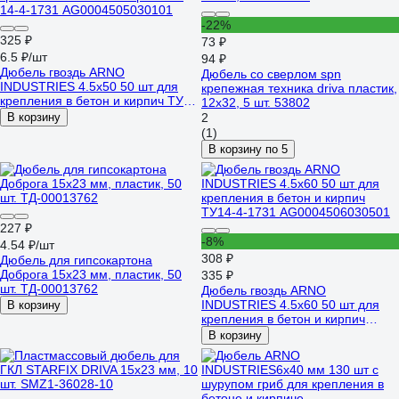
-22%
325 ₽
73 ₽
6.5 ₽/шт
94 ₽
Дюбель гвоздь ARNO
Дюбель со сверлом spn
INDUSTRIES 4.5х50 50 шт для
крепежная техника driva пластик,
крепления в бетон и кирпич ТУ
12x32, 5 шт. 53802
14-4-1731 AG0004505030101
В корзину
2
(1)
В корзину по 5
227 ₽
-8%
4.54 ₽/шт
308 ₽
Дюбель для гипсокартона
Доброга 15x23 мм, пластик, 50
335 ₽
шт. ТД-00013762
Дюбель гвоздь ARNO
INDUSTRIES 4.5х60 50 шт для
В корзину
крепления в бетон и кирпич
ТУ14-4-1731 AG0004506030501
В корзину