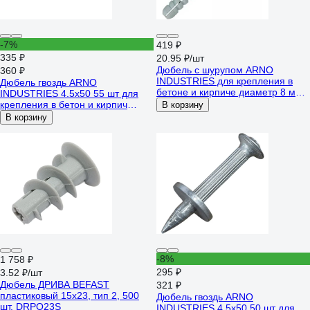
-7%
419 ₽
335 ₽
20.95 ₽/шт
Дюбель с шурупом ARNO
360 ₽
INDUSTRIES для крепления в
Дюбель гвоздь ARNO
бетоне и кирпиче диаметр 8 мм
INDUSTRIES 4.5х50 55 шт для
20 шт длина 120 мм шуруп с
крепления в бетон и кирпич
В корзину
потайной головкой контейнeр
ТУ14-4-1731 AG0004505032501
В корзину
AG1100812060N0Ф
-8%
1 758 ₽
295 ₽
3.52 ₽/шт
Дюбель ДРИВА BEFAST
321 ₽
пластиковый 15x23, тип 2, 500
Дюбель гвоздь ARNO
шт. DRPO23S
INDUSTRIES 4.5х50 50 шт для