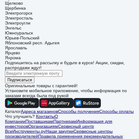
Щелково
Щербинка
Электрогорск
Электросталь
Электроугли
Энгельс
Южноуральск
Юрьев-Польский
Яблоновский респ. Адыгея
Ярославль
Ярцево
Яхрома
Подпишитесь
на рассылку
и будьте в курсе! Акции, скидки,
распродажи ждут!
Подписаться
Оригинальные товары с гарантией!
Установите мобильное приложение, чтобы информация по
заказам всегда была под рукой
Каталог
Адреса магазинов
Способы получения
Способы оплаты
Что улучшить?
Контакты
О
Компании
Поставщикам
Партнерам
Информация для
инвесторов
Организациям
Сервисный центр
ВсеИнструменты.ру
Наши закупки
Сервисные центры
производителей
Правила применения рекомендательных