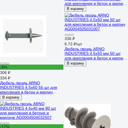
для крепления в бетон и кирпич
AG0004505032507
В корзину
336 ₽
6.72 ₽/шт
Дюбель гвоздь ARNO
INDUSTRIES 4.5х50 мм 50 шт
для крепления в бетон и кирпич
AG0004505031007
В корзину
-8%
306 ₽
334 ₽
Дюбель гвоздь ARNO
INDUSTRIES 4.5х60 55 шт для
крепления в бетон и кирпич
ТУ14-4-1731 AG0004506032001
В корзину
-17%