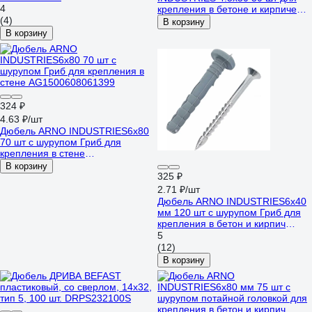
4
крепления в бетоне и кирпиче
(4)
ТУ14-4-1731 AG0004505030501
В корзину
В корзину
324 ₽
4.63 ₽/шт
Дюбель ARNO INDUSTRIES6х80
70 шт с шурупом Гриб для
крепления в стене
AG1500608061399
В корзину
325 ₽
2.71 ₽/шт
Дюбель ARNO INDUSTRIES6х40
мм 120 шт с шурупом Гриб для
крепления в бетон и кирпич
AG1500604064599
5
(12)
В корзину