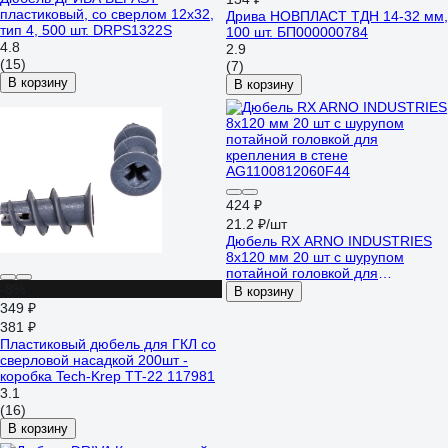
пластиковый, со сверлом 12x32,
Дрива НОВПЛАСТ ТДН 14-32 мм,
тип 4, 500 шт. DRPS1322S
100 шт. БП000000784
4.8
2.9
(15)
(7)
В корзину
В корзину
424 ₽
21.2 ₽/шт
Дюбель RX ARNO INDUSTRIES
8х120 мм 20 шт с шурупом
потайной головкой для
-8%
крепления в стене
В корзину
AG1100812060F44
349 ₽
381 ₽
Пластиковый дюбель для ГКЛ со
сверловой насадкой 200шт -
коробка Tech-Krep TT-22 117981
3.1
(16)
В корзину