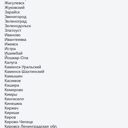
Жигулевск
Жуковский
Зарайск
Звенигород
Зеленоград
Зеленодольск
Златоуст
Иваново
Ивантеевка
Ижевск
Истра
Ишимбай
Йошкар-Ола
Калуга
Каменск-Уральский
Каменск-Шахтинский
Камышин
Касимов
Кашира
Кемерово
Кимры
Кингисепп
Кинешма
Киржач
Кириши
Киров
Кирово-Чепецк
Кировск Ленинградская обл.