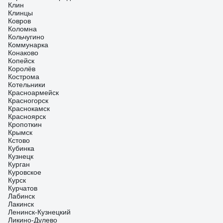
Клин
Клинцы
Ковров
Коломна
Кольчугино
Коммунарка
Конаково
Копейск
Королёв
Кострома
Котельники
Красноармейск
Красногорск
Краснокамск
Красноярск
Кропоткин
Крымск
Кстово
Кубинка
Кузнецк
Курган
Куровское
Курск
Курчатов
Лабинск
Лакинск
Ленинск-Кузнецкий
Ликино-Дулево