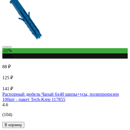
-11%
-38%
88 ₽
125 ₽
141 ₽
Распорный дюбель Чапай 6х40 шипы+усы, полипропилен
100шт - пакет Tech-Krep 117855
4.6
(104)
В корзину