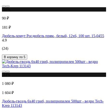
-50%
90 ₽
181 ₽
Дюбель-хомут Росдюбель прям., белый, 12x6, 100 шт. 15-0455
4.9
(24)
В корзину по 5
-33%
1 080 ₽
1 604 ₽
Дюбель-гвоздь 6х40 гриб, полипропилен 500шт - ведро Tech-
Krep 113143