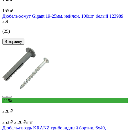
155 ₽
Дюбель-хомут Gigant 19-25мм, нейлон, 100шт. белый 123989
2.9
(25)
В корзину
-11%
226 ₽
253 ₽
2.26 ₽/шт
Дюбель-гвоздь KRANZ грибовидный бортик, 6x40,