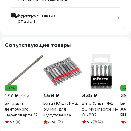
Курьером:
завтра,
от 290 ₽
Сопутствующие товары
-17%
-42
177 ₽
469 ₽
335 ₽
291
212 ₽
Бита для
Бита (10 шт; PH2;
Бита (5 шт; PH2;
Биты
ленточного
50 мм) для
50 мм) Inforce 11-
AAK5
шуруповерта 129
шуруповерта
01-292
PH2,
мм KEYANG
Gigant GBS 11030
4932
4.5
(4)
4.4
(173)
4.7
(304)
4.
2030941