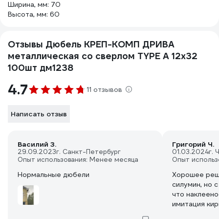
Ширина, мм: 70
Высота, мм: 60
Отзывы Дюбель КРЕП-КОМП ДРИВА
металлическая со сверлом TYPE A 12х32
100шт дм1238
4.7
11 отзывов
Написать отзыв
Василий З.
Григорий Ч.
29.09.2023
г. Санкт-Петербург
01.03.2024
г. 
Опыт использования: Менее месяца
Опыт использ
Нормальные дюбели
Хорошее реше
силумин, но с
что наклеено
имитация кир
но бур-зубчи