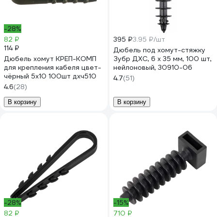
-28%
82 ₽
395 ₽
3.95 ₽/шт
114 ₽
Дюбель под хомут-стяжку
Дюбель хомут КРЕП-КОМП
Зубр ДХС, 6 x 35 мм, 100 шт,
для крепления кабеля цвет-
нейлоновый, 30910-06
чёрный 5х10 100шт дхч510
4.7
(51)
4.6
(28)
В корзину
В корзину
-28%
-15%
82 ₽
710 ₽