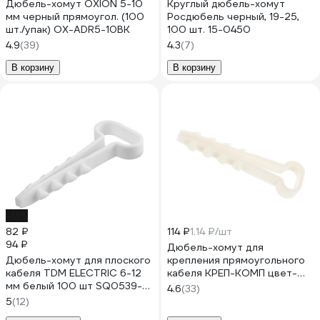
Дюбель-хомут OXION 5-10
Круглый дюбель-хомут
мм черный прямоугол. (100
Росдюбель черный, 19-25,
шт./упак) OX-ADR5-10BK
100 шт. 15-0450
4.9
(39)
4.3
(7)
В корзину
В корзину
-13%
82 ₽
114 ₽
1.14 ₽/шт
94 ₽
Дюбель-хомут для
Дюбель-хомут для плоского
крепления прямоугольного
кабеля TDM ELECTRIC 6-12
кабеля КРЕП-КОМП цвет-
мм белый 100 шт SQ0539-
белый 10х5 100шт дх105
4.6
(33)
0033
5
(12)