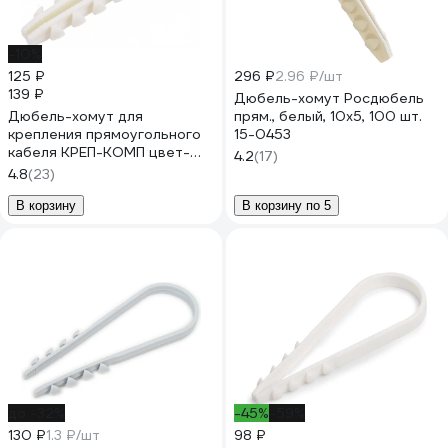
-10%
125 ₽
296 ₽
2.96 ₽/шт
139 ₽
Дюбель-хомут Росдюбель
Дюбель-хомут для
прям., белый, 10x5, 100 шт.
крепления прямоугольного
15-0453
кабеля КРЕП-КОМП цвет-
4.2
(17)
белый 12х6 100шт дх126
4.8
(23)
В корзину
В корзину по 5
до -32%
-45%
-59%
130 ₽
1.3 ₽/шт
98 ₽