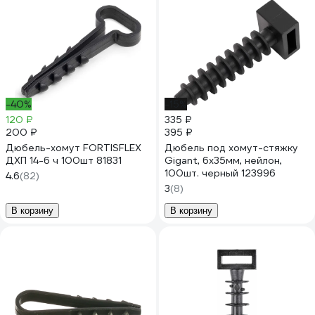
-40%
-15%
120 ₽
335 ₽
200 ₽
395 ₽
Дюбель-хомут FORTISFLEX
Дюбель под хомут-стяжку
ДХП 14-6 ч 100шт 81831
Gigant, 6x35мм, нейлон,
100шт. черный 123996
4.6
(82)
3
(8)
В корзину
В корзину