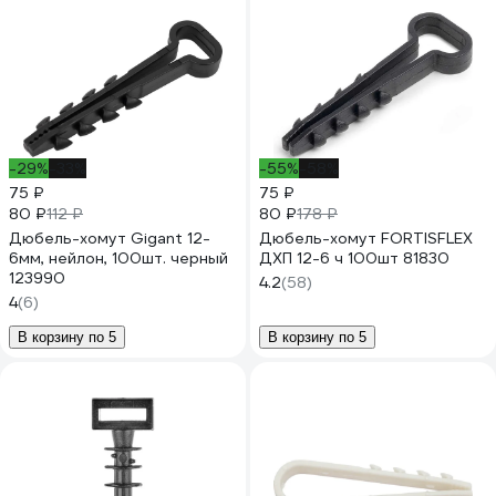
-29%
-33%
-55%
-58%
75 ₽
75 ₽
80 ₽
80 ₽
112 ₽
178 ₽
Дюбель-хомут Gigant 12-
Дюбель-хомут FORTISFLEX
6мм, нейлон, 100шт. черный
ДХП 12-6 ч 100шт 81830
123990
4.2
(58)
4
(6)
В корзину по 5
В корзину по 5