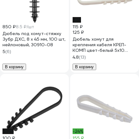
-8%
850 ₽
8.5 ₽/шт
115 ₽
125 ₽
Дюбель под хомут-стяжку
Зубр ДХС, 8 x 45 мм, 100 шт,
Дюбель хомут для
нейлоновый, 30910-08
крепления кабеля КРЕП-
КОМП цвет-белый 5х10
5
(6)
100шт дх510
4.8
(13)
В корзину
В корзину
-62%
-24%
100 ₽
155 ₽