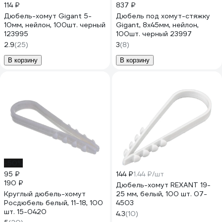
114 ₽
837 ₽
Дюбель-хомут Gigant 5-
Дюбель под хомут-стяжку
10мм, нейлон, 100шт. черный
Gigant, 8x45мм, нейлон,
123995
100шт. черный 23997
2.9
(25)
3
(8)
В корзину
В корзину
-50%
95 ₽
144 ₽
1.44 ₽/шт
190 ₽
Дюбель-хомут REXANT 19-
Круглый дюбель-хомут
25 мм, белый, 100 шт. 07-
Росдюбель белый, 11-18, 100
4503
шт. 15-0420
4.3
(10)