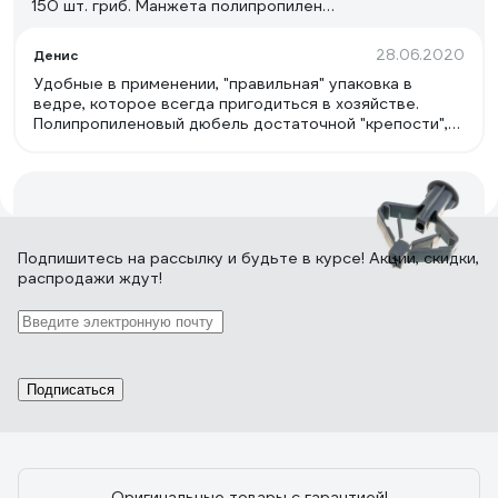
150 шт. гриб. Манжета полипропилен
ведро 101989
28.06.2020
Денис
Удобные в применении, "правильная" упаковка в
ведре, которое всегда пригодиться в хозяйстве.
Полипропиленовый дюбель достаточной "крепости",
сам гвоздь тоже крепкий.
16 отзывов
Подпишитесь
на рассылку
и будьте в курсе! Акции, скидки,
распродажи ждут!
Отзыв о дюбеле-анкере Tech-Krep
Бабочка 10х50 100 шт. полипропилен
пакет 111494
Подписаться
18.01.2024
Максим Ц.
Не дорогие и качественные за упаковку 100шт.
Оригинальные товары с гарантией!