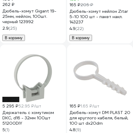
262 ₽
165 ₽
205 ₽
Дюбель-хомут Gigant 19-
Дюбель-хомут нейлон Zitar
25мм, нейлон, 100шт.
5-10 100 шт - пакет накл.
черный 123992
143237
2.9
(25)
4.9
(22)
В корзину
В корзину
до -24%
5 295 ₽
52.95 ₽/шт
165 ₽
1.65 ₽/шт
Держатель с хомутиком
Дюбель-хомут DM PLAST 20
DKC, d16 - 32мм 100шт
для круглого кабеля, белый,
51200DIY
100 шт dx20dm
5
(1)
4.8
(9)