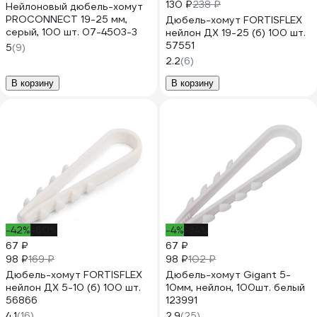
130 ₽
238 ₽
Нейлоновый дюбель-хомут
PROCONNECT 19-25 мм,
Дюбель-хомут FORTISFLEX
серый, 100 шт. 07-4503-3
нейлон ДХ 19-25 (б) 100 шт.
57551
5
(9)
2.2
(6)
В корзину
В корзину
-42%
-60%
-4%
-34%
67 ₽
67 ₽
98 ₽
98 ₽
169 ₽
102 ₽
Дюбель-хомут FORTISFLEX
Дюбель-хомут Gigant 5-
нейлон ДХ 5-10 (б) 100 шт.
10мм, нейлон, 100шт. белый
56866
123991
4.1
(16)
2.9
(25)