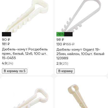
-50%
-16%
-37%
90 ₽
98 ₽
181 ₽
130 ₽
155 ₽
Дюбель-хомут Росдюбель
Дюбель-хомут Gigant 19-
прям., белый, 12x6, 100 шт.
25мм, нейлон, 100шт. белый
15-0455
123989
4.9
(24)
2.9
(25)
В корзину по 5
В корзину