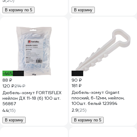
5
(20)
В корзину по 5
В корзину
-44%
-59%
-50%
88 ₽
90 ₽
181 ₽
120 ₽
214 ₽
Дюбель-хомут Gigant
Дюбель-хомут FORTISFLEX
плоский, 6-12мм, нейлон,
нейлон ДХ 11-18 (б) 100 шт.
100шт. белый 123994
56867
2.9
(25)
4.4
(15)
В корзину
В корзину по 5