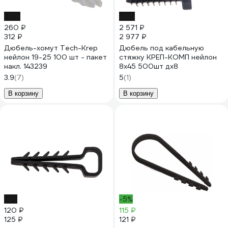
-17%
-14%
260 ₽
2 571 ₽
312 ₽
2 977 ₽
Дюбель-хомут Tech-Krep
Дюбель под кабельную
нейлон 19-25 100 шт - пакет
стяжку КРЕП-КОМП нейлон
накл. 143239
8х45 500шт дх8
3.9
(7)
5
(1)
В корзину
В корзину
-4%
-5%
120 ₽
115 ₽
125 ₽
121 ₽