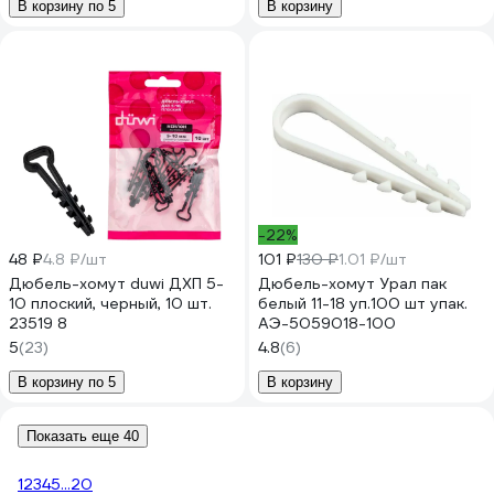
В корзину по 5
В корзину
-22%
48 ₽
4.8 ₽/шт
101 ₽
130 ₽
1.01 ₽/шт
Дюбель-хомут duwi ДХП 5-
Дюбель-хомут Урал пак
10 плоский, черный, 10 шт.
белый 11-18 уп.100 шт упак.
23519 8
АЭ-5059018-100
5
(23)
4.8
(6)
В корзину по 5
В корзину
Показать еще 40
1
2
3
4
5
...
20