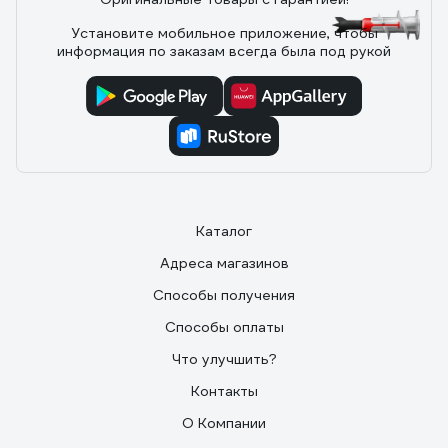
Установите мобильное приложение, чтобы
7 отзывов
информация по заказам всегда была под рукой
Отзыв о самосверлящем дюбеле для
гипсокартона Fischer DUOBLADE (50 шт.)
545675
18.12.2020
Георгий
Отлично вворачиваются и держаться в гипсокартоне.
Каталог
Адреса магазинов
Способы получения
Способы оплаты
Что улучшить?
Контакты
О Компании