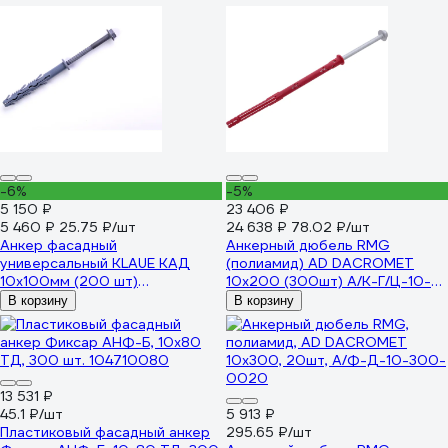
-6%
-5%
5 150 ₽
23 406 ₽
5 460 ₽
25.75 ₽/шт
24 638 ₽
78.02 ₽/шт
Анкер фасадный
Анкерный дюбель RMG
универсальный KLAUE КАД
(полиамид) AD DACROMET
10х100мм (200 шт)
10x200 (300шт) А/К-Г/Ц-10-
УТ000024858
200-0300 А/Ф-Д-10-200-
В корзину
В корзину
0300
13 531 ₽
45.1 ₽/шт
5 913 ₽
Пластиковый фасадный анкер
295.65 ₽/шт