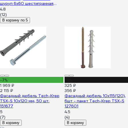
шуруп 6х60 шестигранная
головка, 6 шт. 22110
4.8
(12)
В корзину по 5
-7%
-9%
1 969 ₽
325 ₽
2 115 ₽
356 ₽
Фасадный дюбель Tech-Krep
Фасадный дюбель 10х115(120),
TSX-S 10x120 мм, 50 шт.
6шт - пакет Tech-Krep TSX-S
151677
127601
5
4.5
(7)
(4)
В корзину
В корзину