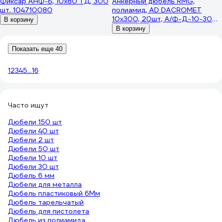
Фиксар АНФ-Б, 10x80 ТД, 300
Анкерный дюбель RMG,
шт. 104710080
полиамид, AD DACROMET
10x300, 20шт, А/Ф-Д-10-300-
В корзину
0020
В корзину
Показать еще 40
1
2
3
4
5
...
16
Часто ищут
Дюбели 150 шт
Дюбели 40 шт
Дюбели 2 шт
Дюбели 50 шт
Дюбели 10 шт
Дюбели 30 шт
Дюбель 6 мм
Дюбели для металла
Дюбель пластиковый 6Мм
Дюбель тарельчатый
Дюбель для пистолета
Дюбель из полиамида