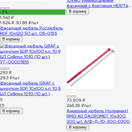
10x140 универсальный
фасадный с бортиком HEX/Т40
150 шт. 1190614F/150
В корзину
-5%
1 543 ₽
1 624 ₽
30.86 ₽/шт
Фасадный дюбель Росдюбель
RDF 10x120 50 шт. 06-0155
В корзину
293 ₽
29.3 ₽/шт
Фасадный дюбель GRAF с
шурупом SDP 10х100 к.п. 10,9
ЦЛ Collinox 1010 (10 шт.)
УТ-00001815
5
73 909 ₽
(1)
246.36 ₽/шт
Анкерный дюбель (полиамид)
В корзину
RMG AD DACROMET 10x300,
300 шт. А/Ф-Д-10-300-0300
В корзину