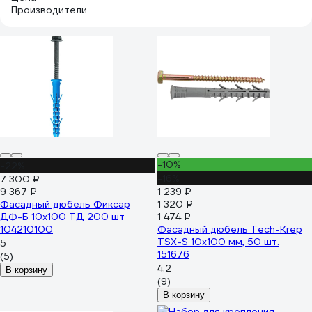
Производители
-10%
-22%
-16%
7 300 ₽
9 367 ₽
1 239 ₽
Фасадный дюбель Фиксар
1 320 ₽
ДФ-Б 10х100 ТД 200 шт
1 474 ₽
104210100
Фасадный дюбель Tech-Krep
TSX-S 10x100 мм, 50 шт.
5
151676
(5)
4.2
В корзину
(9)
В корзину