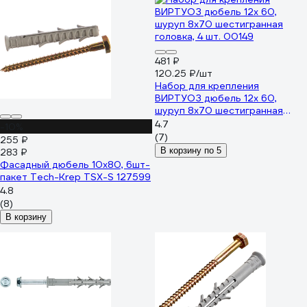
481 ₽
120.25 ₽/шт
Набор для крепления
ВИРТУОЗ дюбель 12х 60,
шуруп 8х70 шестигранная
головка, 4 шт. 00149
4.7
-10%
(7)
255 ₽
В корзину по 5
283 ₽
Фасадный дюбель 10х80, 6шт-
пакет Tech-Krep TSX-S 127599
4.8
(8)
В корзину