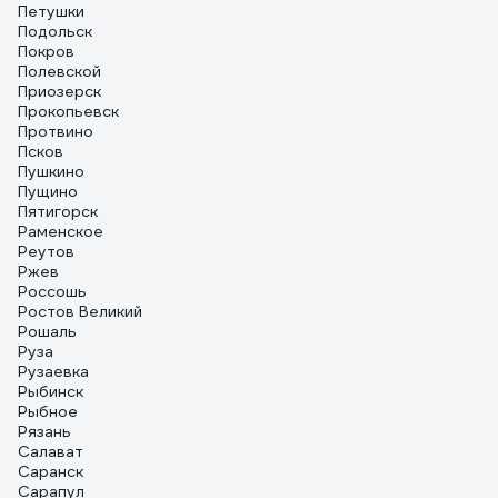
Петушки
Подольск
Покров
Полевской
Приозерск
Прокопьевск
Протвино
Псков
Пушкино
Пущино
Пятигорск
Раменское
Реутов
Ржев
Россошь
Ростов Великий
Рошаль
Руза
Рузаевка
Рыбинск
Рыбное
Рязань
Салават
Саранск
Сарапул