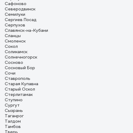
Сафоново
Северодвинск
Семилуки
Сергиев Посад
Серпухов
Славянск-на-Кубани
Сланцы
Смоленск
Сокол
Соликамск
Солнечногорск
Сосново
Сосновый Бор
Сочи
Ставрополь
Старая Купавна
Старый Оскол
Стерлитамак
Ступино
Сургут
Сызрань
Таганрог
Талдом
Тамбов
Тверь