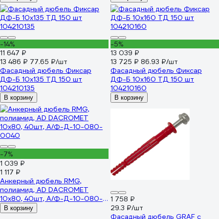
11654) оц. сталь (уп. 50 шт)
11654-023
-14%
-5%
11 647 ₽
13 039 ₽
13 486 ₽
77.65 ₽/шт
13 725 ₽
86.93 ₽/шт
Фасадный дюбель Фиксар
Фасадный дюбель Фиксар
ДФ-Б 10х135 ТД 150 шт
ДФ-Б 10х160 ТД 150 шт
104210135
104210160
В корзину
В корзину
-7%
1 039 ₽
1 117 ₽
Анкерный дюбель RMG,
полиамид, AD DACROMET
10x80, 40шт, А/Ф-Д-10-080-
1 758 ₽
0040
29.3 ₽/шт
В корзину
Фасадный дюбель GRAF с