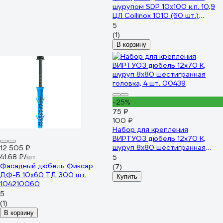
шурупом SDP 10х100 к.п. 10,9
ЦЛ Collinox 1010 (60 шт.)
УТ-00001786
5
(1)
В корзину
-25%
75 ₽
100 ₽
Набор для крепления
ВИРТУОЗ дюбель 12х70 К,
шуруп 8х80 шестигранная
12 505 ₽
головка, 4 шт. 00439
41.68 ₽/шт
5
Фасадный дюбель Фиксар
(7)
ДФ-Б 10x60 ТД 300 шт.
Купить
104210060
5
(1)
В корзину