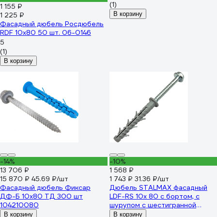
(1)
1 155 ₽
В корзину
1 225 ₽
Фасадный дюбель Росдюбель
RDF 10x80 50 шт. 06-0146
5
(1)
В корзину
-14%
-10%
13 706 ₽
1 568 ₽
15 870 ₽
45.69 ₽/шт
1 743 ₽
31.36 ₽/шт
Фасадный дюбель Фиксар
Дюбель STALMAX фасадный
ДФ-Б 10х80 ТД 300 шт
LDF-RS 10х 80 с бортом, с
104210080
шурупом с шестигранной
головой и пресс шайбой (арт.
В корзину
В корзину