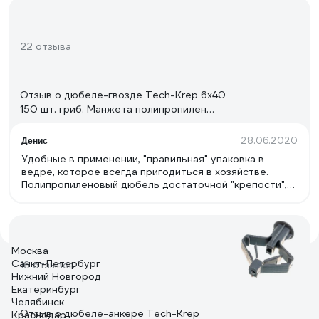
22 отзыва
Отзыв о дюбеле-гвозде Tech-Krep 6х40
150 шт. гриб. Манжета полипропилен
ведро 101989
28.06.2020
Денис
Удобные в применении, "правильная" упаковка в
ведре, которое всегда пригодиться в хозяйстве.
Полипропиленовый дюбель достаточной "крепости",
сам гвоздь тоже крепкий.
Москва
Санкт-Петербург
16 отзывов
Нижний Новгород
Екатеринбург
Челябинск
Отзыв о дюбеле-анкере Tech-Krep
Краснодар