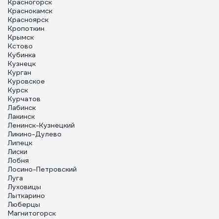
Красногорск
Краснокамск
Красноярск
Кропоткин
Крымск
Кстово
Кубинка
Кузнецк
Курган
Куровское
Курск
Курчатов
Лабинск
Лакинск
Ленинск-Кузнецкий
Ликино-Дулево
Липецк
Лиски
Лобня
Лосино-Петровский
Луга
Луховицы
Лыткарино
Люберцы
Магнитогорск