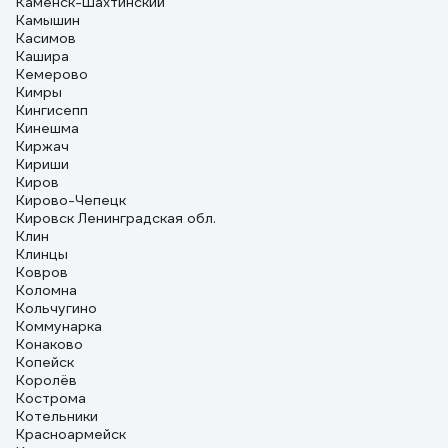
Каменск-Шахтинский
Камышин
Касимов
Кашира
Кемерово
Кимры
Кингисепп
Кинешма
Киржач
Кириши
Киров
Кирово-Чепецк
Кировск Ленинградская обл.
Клин
Клинцы
Ковров
Коломна
Кольчугино
Коммунарка
Конаково
Копейск
Королёв
Кострома
Котельники
Красноармейск