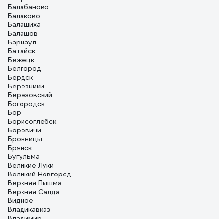
Балабаново
Балаково
Балашиха
Балашов
Барнаул
Батайск
Бежецк
Белгород
Бердск
Березники
Березовский
Богородск
Бор
Борисоглебск
Боровичи
Бронницы
Брянск
Бугульма
Великие Луки
Великий Новгород
Верхняя Пышма
Верхняя Салда
Видное
Владикавказ
Владимир