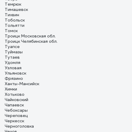
Темрюк
Тимашевск
Тихвин
Тобольск
Тольятти
Томск
Троицк Московская обл.
Троицк Челябинская обл.
Туапсе
Туймазы
Тутаев
Удомля
Узловая
Ульяновск
Фрязино
Ханты-Мансийск
Химки
Хотьково
Чайковский
Чапаевск
Чебоксары
Череповец
Черкесск
Черноголовка
Чехов