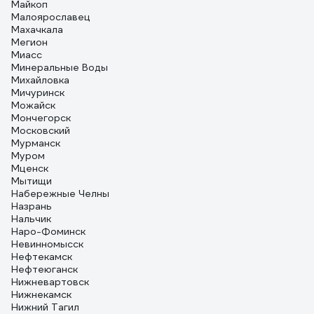
Майкоп
Малоярославец
Махачкала
Мегион
Миасс
Минеральные Воды
Михайловка
Мичуринск
Можайск
Мончегорск
Московский
Мурманск
Муром
Мценск
Мытищи
Набережные Челны
Назрань
Нальчик
Наро-Фоминск
Невинномысск
Нефтекамск
Нефтеюганск
Нижневартовск
Нижнекамск
Нижний Тагил