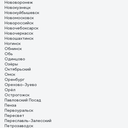
Нововоронеж
Новокузнецк
Новокуйбышевск
Новомосковск
Новороссийск
Новочебоксарск
Новочеркасск
Новошахтинск
Ногинск
Обнинск
Обь
Одинцово
Озёры
Октябрьский
Омск
Оренбург
Орехово-Зуево
Орёл
Острогожск
Павловский Посад
Пенза
Первоуральск
Пересвет
Переславль-Залесский
Петрозаводск