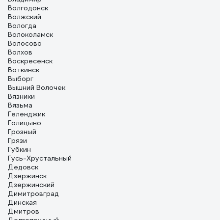
Волгодонск
Волжский
Вологда
Волоколамск
Волосово
Волхов
Воскресенск
Воткинск
Выборг
Вышний Волочек
Вязники
Вязьма
Геленджик
Голицыно
Грозный
Грязи
Губкин
Гусь-Хрустальный
Дедовск
Дзержинск
Дзержинский
Димитровград
Динская
Дмитров