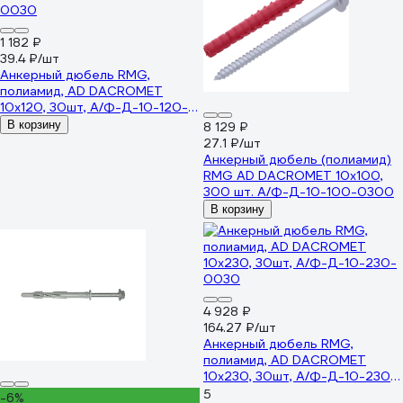
1 182 ₽
39.4 ₽/шт
Анкерный дюбель RMG,
полиамид, AD DACROMET
10x120, 30шт, А/Ф-Д-10-120-
0030
В корзину
8 129 ₽
27.1 ₽/шт
Анкерный дюбель (полиамид)
RMG AD DACROMET 10x100,
300 шт. А/Ф-Д-10-100-0300
В корзину
4 928 ₽
164.27 ₽/шт
Анкерный дюбель RMG,
полиамид, AD DACROMET
10x230, 30шт, А/Ф-Д-10-230-
0030
5
-6%