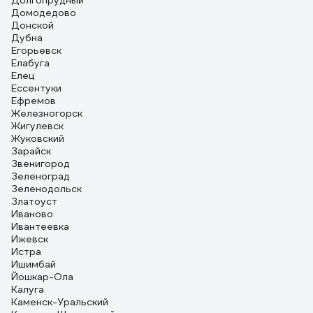
Долгопрудный
Домодедово
Донской
Дубна
Егорьевск
Елабуга
Елец
Ессентуки
Ефремов
Железногорск
Жигулевск
Жуковский
Зарайск
Звенигород
Зеленоград
Зеленодольск
Златоуст
Иваново
Ивантеевка
Ижевск
Истра
Ишимбай
Йошкар-Ола
Калуга
Каменск-Уральский