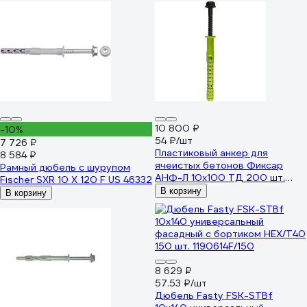
10 800 ₽
-10%
54 ₽/шт
7 726 ₽
Пластиковый анкер для
8 584 ₽
ячеистых бетонов Фиксар
Рамный дюбель с шурупом
АНФ-Л 10x100 ТД 200 шт.
Fischer SXR 10 X 120 F US 46332
104610100/200
В корзину
В корзину
8 629 ₽
57.53 ₽/шт
Дюбель Fasty FSK-STBf