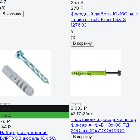
4.7
255 ₽
(3)
278 ₽
Фасадный дюбель 10х160, 4шт
В корзину
- пакет Tech-Krep TSX-S
127603
4
(1)
В корзину
8 633 ₽
-46%
43.17 ₽/шт
-42%
Пластиковый фасадный анкер
78 ₽
Фиксар АНФ-Б, 10x100 ТД,
144 ₽
200 шт. 104710100/200
Набор для крепления
В корзину
ВИРТУОЗ дюбель 10х 50,