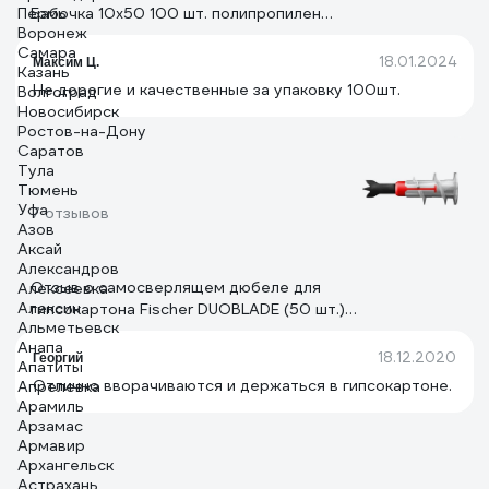
Пермь
Бабочка 10х50 100 шт. полипропилен
Воронеж
пакет 111494
Самара
18.01.2024
Максим Ц.
Казань
Не дорогие и качественные за упаковку 100шт.
Волгоград
Новосибирск
Ростов-на-Дону
Саратов
Тула
Тюмень
Уфа
7 отзывов
Азов
Аксай
Александров
Отзыв о самосверлящем дюбеле для
Алексеевка
Алексин
гипсокартона Fischer DUOBLADE (50 шт.)
Альметьевск
545675
Анапа
18.12.2020
Георгий
Апатиты
Отлично вворачиваются и держаться в гипсокартоне.
Апрелевка
Арамиль
Арзамас
Армавир
Архангельск
Астрахань