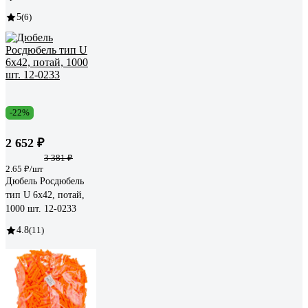
5
(6)
-22%
2 652 ₽
3 381 ₽
2.65 ₽/шт
Дюбель Росдюбель
тип U 6x42, потай,
1000 шт. 12-0233
4.8
(11)