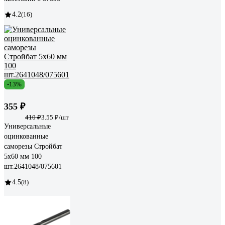
4.2
(16)
-13%
355 ₽
410 ₽
3.55 ₽/шт
Универсальные
оцинкованные
саморезы Стройбат
5х60 мм 100
шт.2641048/075601
4.5
(8)