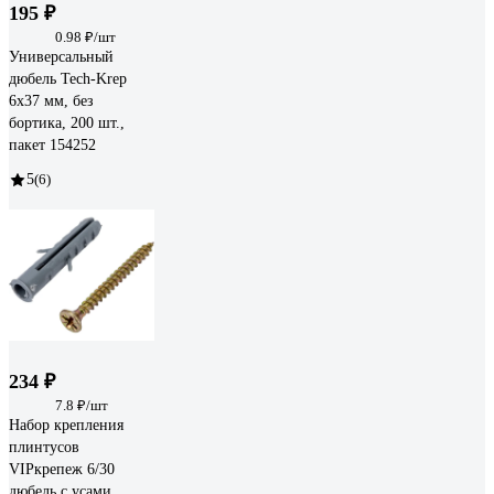
195 ₽
0.98 ₽/шт
Универсальный
дюбель Tech-Krep
6x37 мм, без
бортика, 200 шт.,
пакет 154252
5
(6)
234 ₽
7.8 ₽/шт
Набор крепления
плинтусов
VIPкрепеж 6/30
дюбель с усами