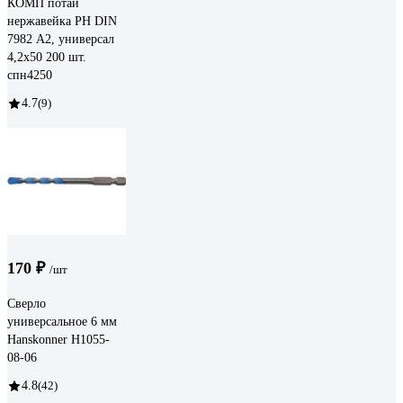
КОМП потай
нержавейка PH DIN
7982 А2, универсал
4,2х50 200 шт.
спн4250
4.7
(9)
170 ₽
/шт
Сверло
универсальное 6 мм
Hanskonner H1055-
08-06
4.8
(42)