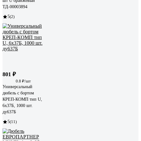
шт U оранжевый
ТД-00003894
5
(2)
801 ₽
0.8 ₽/шт
Универсальный
дюбель с бортом
КРЕП-КОМП тип U,
6x37Б, 1000 шт.
ду637Б
5
(11)