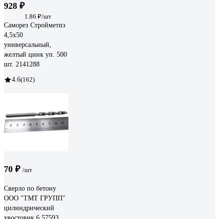
928 ₽
1.86 ₽/шт
Саморез Стройметиз
4,5х50
универсальный,
желтый цинк уп. 500
шт. 2141288
4.6
(162)
70 ₽
/шт
Сверло по бетону
ООО "ТМТ ГРУПП"
цилиндрический
хвостовик 6 57593