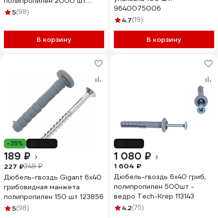
полипропилен 2000 шт
9640075006
123858
5
(98)
4.7
(19)
В корзину
В корзину
-35%
-46%
-33%
189 ₽
1 080 ₽
1 604 ₽
227 ₽
349 ₽
Дюбель-гвоздь 6х40 гриб,
Дюбель-гвоздь Gigant 6x40
полипропилен 500шт -
грибовидная манжета
ведро Tech-Krep 113143
полипропилен 150 шт 123856
4.2
(75)
5
(98)