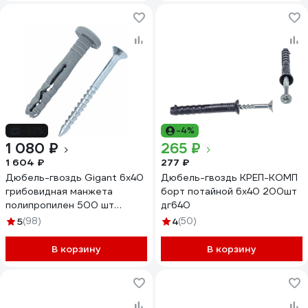
-33%
-4%
1 080 ₽
265 ₽
1 604 ₽
277 ₽
Дюбель-гвоздь Gigant 6x40
Дюбель-гвоздь КРЕП-КОМП
грибовидная манжета
борт потайной 6х40 200шт
полипропилен 500 шт
дг640
123854
5
(98)
4
(50)
В корзину
В корзину