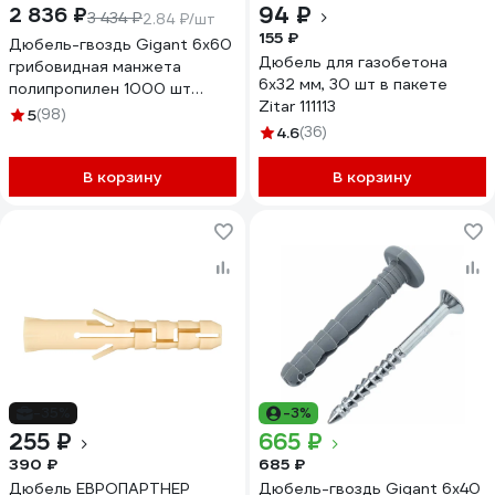
94 ₽
2 836 ₽
3 434 ₽
2.84 ₽/шт
155 ₽
Дюбель-гвоздь Gigant 6x60
Дюбель для газобетона
грибовидная манжета
6x32 мм, 30 шт в пакете
полипропилен 1000 шт
Zitar 111113
123857
5
(98)
4.6
(36)
В корзину
В корзину
-35%
-3%
255 ₽
665 ₽
390 ₽
685 ₽
Дюбель ЕВРОПАРТНЕР
Дюбель-гвоздь Gigant 6x40