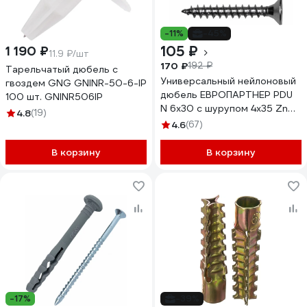
-11%
-45%
105 ₽
1 190 ₽
11.9 ₽/шт
170 ₽
192 ₽
Тарельчатый дюбель с
Универсальный нейлоновый
гвоздем GNG GNINR-50-6-IP
дюбель ЕВРОПАРТНЕР PDU
100 шт. GNINR506IP
N 6х30 с шурупом 4х35 Zn
4.8
(19)
25 шт. 1 0479 1
4.6
(67)
В корзину
В корзину
-17%
-39%