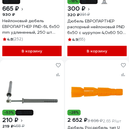
-28%
-18%
-23%
665 ₽
300 ₽
930 ₽
320 ₽
391 ₽
Нейлоновый дюбель
Дюбель ЕВРОПАРТНЕР
ЕВРОПАРТНЕР PND-6L 6х50
распорный нейлоновый PND
mm удлиненный, 250 шт
6х50 с шурупом 4,0х60 50
86863
шт. K2 0482 0
4.8
(252)
4.9
(65)
В корзину
В корзину
-53%
-55%
-28%
210 ₽
2 652 ₽
3 696 ₽
2.65 ₽/шт
219 ₽
468 ₽
Дюбель Росдюбель тип U