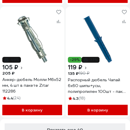
-49%
-29%
-37%
105 ₽
119 ₽
205 ₽
135 ₽
190 ₽
Анкер-дюбель Молли М6x52
Распорный дюбель Чапай
мм, 4 шт в пакете Zitar
6х60 шипы+усы,
112286
полипропилен 100шт - пакет
Tech-Krep 117856
4.4
(24)
4.3
(18)
В корзину
В корзину
Показать еще 40