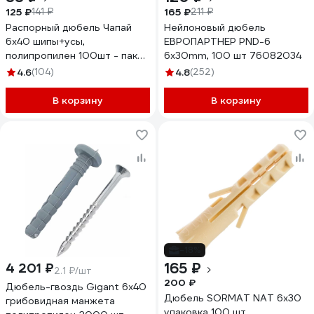
125 ₽
165 ₽
141 ₽
211 ₽
Распорный дюбель Чапай
Нейлоновый дюбель
6х40 шипы+усы,
ЕВРОПАРТНЕР PND-6
полипропилен 100шт - пакет
6х30mm, 100 шт 76082034
Tech-Krep 117855
4.6
(104)
4.8
(252)
В корзину
В корзину
-18%
165 ₽
4 201 ₽
2.1 ₽/шт
200 ₽
Дюбель-гвоздь Gigant 6x40
Дюбель SORMAT NAT 6x30
грибовидная манжета
упаковка 100 шт.