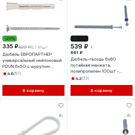
-20%
-18%
539 ₽
335 ₽
420 ₽
6.7 ₽/шт
661 ₽
Дюбель ЕВРОПАРТНЕР
Дюбель-гвоздь 6х80
универсальный нейлоновый
потайная манжета,
PDUN 6х50 с шурупом
полипропилен 100шт -
4,0х60мм 50 шт. K2 0479 0
4.6
(67)
ведро Tech-Krep 103184
4.2
(33)
В корзину
В корзину