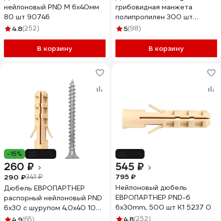
нейлоновый PND M 6x40мм
грибовидная манжета
80 шт 90746
полипропилен 300 шт
123863
4.8
(252)
5
(98)
В корзину
В корзину
-15%
-24%
-31%
260 ₽
545 ₽
795 ₽
290 ₽
341 ₽
Нейлоновый дюбель
Дюбель ЕВРОПАРТНЕР
ЕВРОПАРТНЕР PND-6
распорный нейлоновый PND
6х30mm, 500 шт K1 5237 0
6х30 с шурупом 4,0х40 100
шт. K2 0480 0
4.8
(252)
4.9
(65)