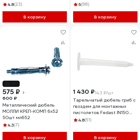
белый 12х6 100шт дх126
4.8
(23)
5
(98)
В корзину
В корзину
-4%
575 ₽
1 430 ₽
14.3 ₽/шт
600 ₽
Тарельчатый дюбель гриб с
Металлический дюбель
гвоздем для монтажных
МОЛЛИ КРЕП-КОМП 6х52
пистолетов Fedast IN150
50шт мл652
100 шт/уп FD150IN
4.8
(51)
4.3
(7)
В корзину
В корзину