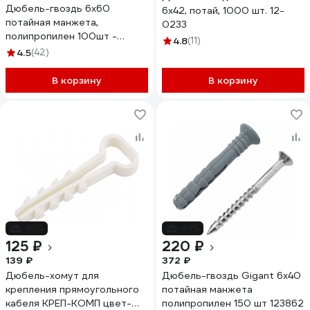
Дюбель-гвоздь 6х60
6x42, потай, 1000 шт. 12-
потайная манжета,
0233
полипропилен 100шт -
4.8
(11)
ведро Tech-Krep 101468
4.5
(42)
В корзину
В корзину
-10%
-41%
125 ₽
220 ₽
139 ₽
372 ₽
Дюбель-хомут для
Дюбель-гвоздь Gigant 6x40
крепления прямоугольного
потайная манжета
кабеля КРЕП-КОМП цвет-
полипропилен 150 шт 123862