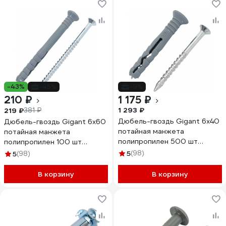
-43%
-45%
-9%
210 ₽
1 175 ₽
1 293 ₽
219 ₽
381 ₽
Дюбель-гвоздь Gigant 6x40
Дюбель-гвоздь Gigant 6x60
потайная манжета
потайная манжета
полипропилен 500 шт
полипропилен 100 шт
123853
123855
5
(98)
5
(98)
В корзину
В корзину