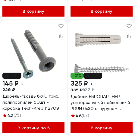
В корзину
В корзину
-36%
-21%
-23%
145 ₽
325 ₽
226 ₽
335 ₽
422 ₽
Дюбель-гвоздь 6х40 гриб,
Дюбель ЕВРОПАРТНЕР
полипропилен 50шт -
универсальный нейлоновый
коробка Tech-Krep 112709
PDUN 6х30 с шурупом
4,0х35мм 100 шт. K2 0478 0
4.2
(75)
4.6
(67)
В корзину по 5
В корзину