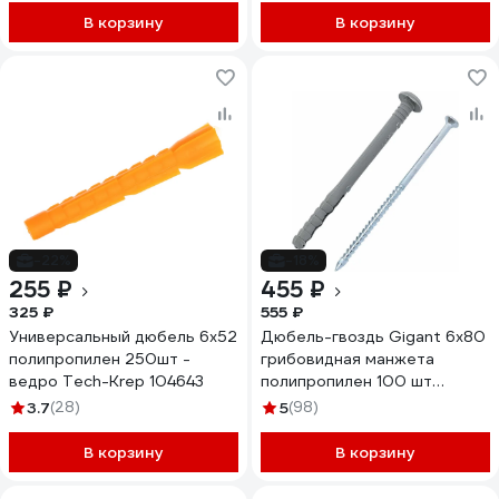
В корзину
В корзину
-22%
-18%
255 ₽
455 ₽
325 ₽
555 ₽
Универсальный дюбель 6х52
Дюбель-гвоздь Gigant 6x80
полипропилен 250шт -
грибовидная манжета
ведро Tech-Krep 104643
полипропилен 100 шт
123865
3.7
(28)
5
(98)
В корзину
В корзину