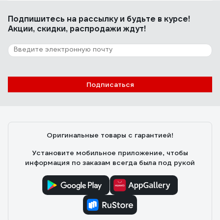
Максим Ц.
18.01.2024
Подпишитесь
на рассылку
и будьте в курсе!
Не дорогие и качественные за упаковку 100шт.
Акции, скидки, распродажи ждут!
7 отзывов
Отзыв о самосверлящем дюбеле для
гипсокартона Fischer DUOBLADE (50 шт.)
Подписаться
545675
Георгий
18.12.2020
Отлично вворачиваются и держаться в гипсокартоне.
Оригинальные товары с гарантией!
Установите мобильное приложение, чтобы
информация по заказам всегда была под рукой