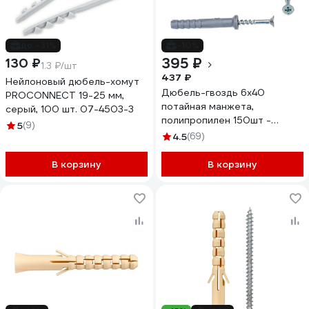
до -31%
-10%
395 ₽
130 ₽
1.3 ₽/шт
437 ₽
Нейлоновый дюбель-хомут
Дюбель-гвоздь 6х40
PROCONNECT 19-25 мм,
потайная манжета,
серый, 100 шт. 07-4503-3
полипропилен 150шт -
5
(9)
ведро Tech-Krep 101466
4.5
(69)
В корзину
В корзину