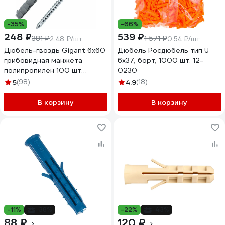
-35%
-66%
248 ₽
539 ₽
381 ₽
1 571 ₽
2.48 ₽/шт
0.54 ₽/шт
Дюбель-гвоздь Gigant 6x60
Дюбель Росдюбель тип U
грибовидная манжета
6x37, борт, 1000 шт. 12-
полипропилен 100 шт
0230
123859
5
(98)
4.9
(18)
В корзину
В корзину
-11%
-38%
-22%
-43%
88 ₽
120 ₽