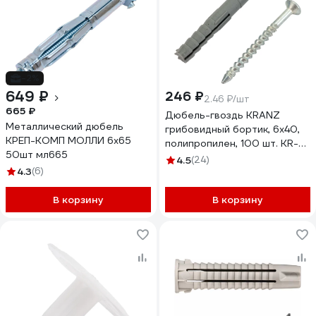
-2%
649 ₽
246 ₽
2.46 ₽/шт
665 ₽
Дюбель-гвоздь KRANZ
Металлический дюбель
грибовидный бортик, 6x40,
КРЕП-КОМП МОЛЛИ 6х65
полипропилен, 100 шт. KR-
50шт мл665
02-3621-001
4.5
(24)
4.3
(6)
В корзину
В корзину