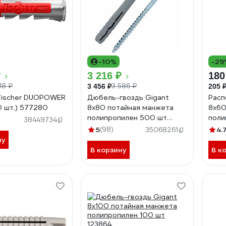
-10%
-29
₽
3 216 ₽
180
18 ₽
3 586 ₽
3 456 ₽
205 
Fischer DUOPOWER
Дюбель-гвоздь Gigant
Расп
0 шт.) 577280
8x80 потайная манжета
8х60
полипропилен 500 шт
поли
38449734
123860
паке
5
(98)
4.
35068261
ну
В корзину
В к