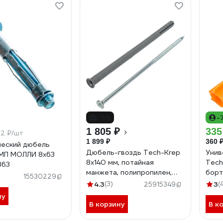
-5%
-
1 805 ₽
335
.2 ₽/шт
1 899 ₽
360 
еский дюбель
Дюбель-гвоздь Tech-Krep
Унив
МП МОЛЛИ 8х63
8x140 мм, потайная
Tech
863
манжета, полипропилен,
борт
15530229
100 шт. 154272
1542
4.3
(3)
3
(
25915349
ну
В корзину
В к