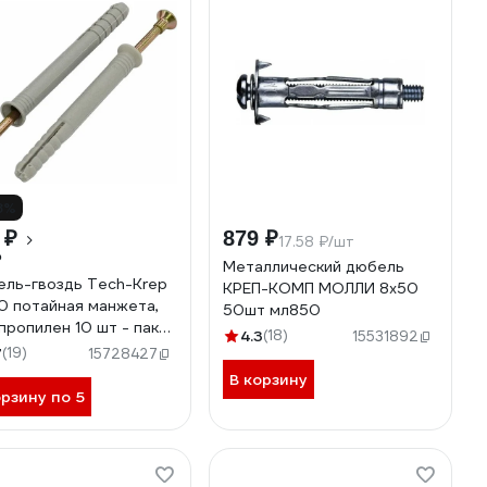
8%
 ₽
879 ₽
17.58 ₽/шт
₽
Металлический дюбель
ль-гвоздь Tech-Krep
КРЕП-КОМП МОЛЛИ 8х50
0 потайная манжета,
50шт мл850
пропилен 10 шт - пакет
4.3
(18)
15531892
906
7
(19)
15728427
В корзину
орзину по 5