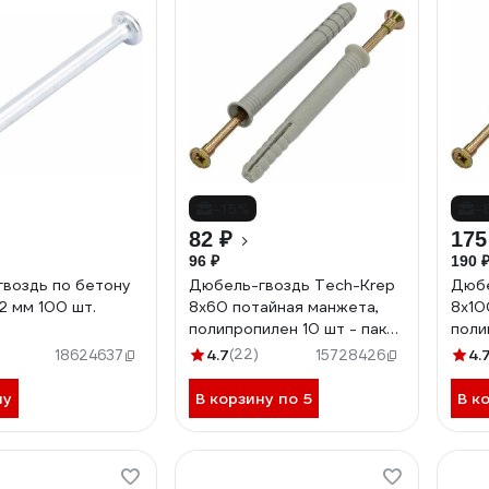
-15%
-
82 ₽
175
96 ₽
190 
воздь по бетону
Дюбель-гвоздь Tech-Krep
Дюбе
2 мм 100 шт.
8х60 потайная манжета,
8х10
полипропилен 10 шт - пакет
поли
103904
103
4.7
(22)
4.
18624637
15728426
ну
В корзину по 5
В к