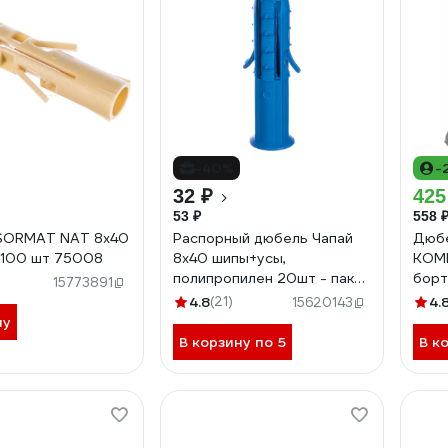
-40%
-
32 ₽
425
53 ₽
558 
SORMAT NAT 8x40
Распорный дюбель Чапай
Дюбе
 100 шт 75008
8х40 шипы+усы,
КОМП
полипропилен 20шт - пакет
борт
15773891
Tech-Krep 111130
100 
4.8
(21)
4.
15620143
ну
В корзину по 5
В к