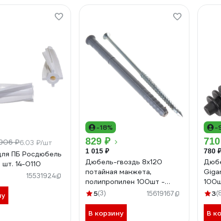
-18%
-
829 ₽
710
906 ₽
6.03 ₽/шт
1 015 ₽
780 
ля ПБ Росдюбель
Дюбель-гвоздь 8х120
Дюбе
 шт. 14-0110
потайная манжета,
Giga
15531924
полипропилен 100шт -
100ш
коробка Tech-Krep SM-L
5
(3)
3
(
15619167
ну
117984
В корзину
В к