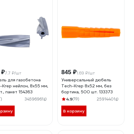
 ₽
845 ₽
7.7 ₽/шт
1.69 ₽/шт
ль для газобетона
Универсальный дюбель
-Krep нейлон, 8x55 мм,
Tech-Krep 8x52 мм, без
т., пакет 154363
бортика, 500 шт. 133373
7)
4.9
(19)
34596961
25914401
орзину
В корзину