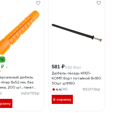
7%
 ₽
581 ₽
11.62 ₽/шт
₽
Дюбель-гвоздь КРЕП-
ерсальный дюбель
КОМП борт потайной 8х160
-Krep 8x52 мм, без
50шт дг8160
ика, 200 шт., пакет
4.4
(38)
15531736
54
4)
34597159
В корзину
орзину