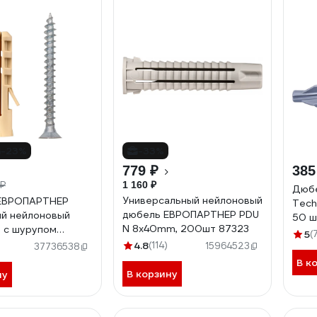
-23%
-33%
779 ₽
385
 ₽
1 160 ₽
Дюбе
Универсальный нейлоновый
ЕВРОПАРТНЕР
Tech
дюбель ЕВРОПАРТНЕР PDU
й нейлоновый
50 ш
N 8х40mm, 200шт 87323
 с шурупом
5
(
0 шт. K2 0483 0
4.8
(114)
15964523
37736538
В к
В корзину
ну