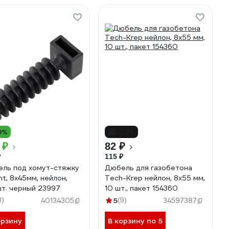
9%
-29%
 ₽
82 ₽
₽
115 ₽
ль под хомут-стяжку
Дюбель для газобетона
nt, 8x45мм, нейлон,
Tech-Krep нейлон, 8x55 мм,
т. черный 23997
10 шт., пакет 154360
8)
5
(9)
40134305
34597387
орзину
В корзину по 5