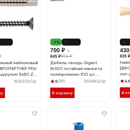
-23%
-7%
-23%
-
700 ₽
430
₽
904 ₽
635 
845 ₽
Нейл
льный нейлоновый
Дюбель-гвоздь Gigant
ЕВРО
ЕВРОПАРТНЕР PDU
8x100 потайная манжета
mm у
 шурупом 5х60 Zn
полипропилен 100 шт
8647
 0078 2
123864
4.
5
(98)
16352920
35068321
В к
ну
В корзину