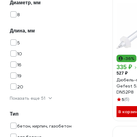
Диаметр, мм
8
Длина, мм
5
10
-36%
16
335 ₽
527 ₽
19
Дюбель-г
Gefest 5
20
DN52P8
Показать еще 51
5
(6)
В корзи
Тип
бетон, кирпич, газобетон