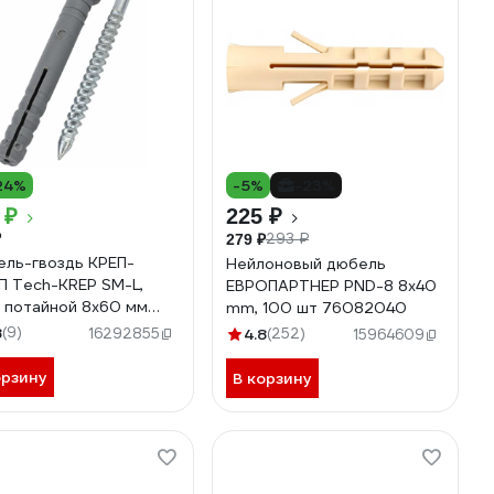
24%
-5%
-23%
 ₽
225 ₽
₽
293 ₽
279 ₽
ль-гвоздь КРЕП-
Нейлоновый дюбель
 Tech-KREP SM-L,
ЕВРОПАРТНЕР PND-8 8х40
 потайной 8х60 мм
mm, 100 шт 76082040
шт дг860птк
8
(9)
16292855
4.8
(252)
15964609
орзину
В корзину