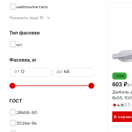
нейлон/металл
Показать еще 15
Тип фасовки
шт.
Фасовка, кг
от
до
-79%
603 ₽
2 
Дюбель д
8x55, 100
ГОСТ
4.9
(27)
28456-90
В корзи
30244-94