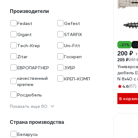
Производители
Fedast
Gefest
Gigant
STARFIX
-21%
Tech-Krep
Uni-Fitt
200 ₽
Zitar
Госкреп
261 
205 ₽
Универса
ЕВРОПАРТНЕР
ЗУБР
дюбель 
качественный
КРЕП-КОМП
N 8х40 с
крепеж
20 шт. 1
4.6
(67)
Росдюбель
В корзи
Показать еще 60
Страна производства
Беларусь