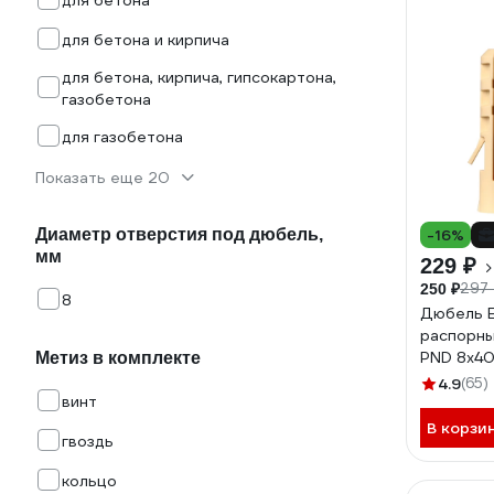
для бетона
для бетона и кирпича
для бетона, кирпича, гипсокартона,
газобетона
для газобетона
Показать еще 20
Диаметр отверстия под дюбель,
-16%
мм
229 ₽
297
250 ₽
8
Дюбель 
распорны
PND 8х40
Метиз в комплекте
5,0х50 4
4.9
(65)
винт
В корзи
гвоздь
кольцо