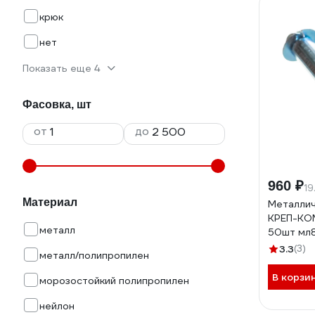
крюк
нет
Показать еще 4
Фасовка, шт
от
до
960 ₽
19
Материал
Металлич
КРЕП-КО
металл
50шт мл
3.3
(3)
металл/полипропилен
В корзи
морозостойкий полипропилен
нейлон