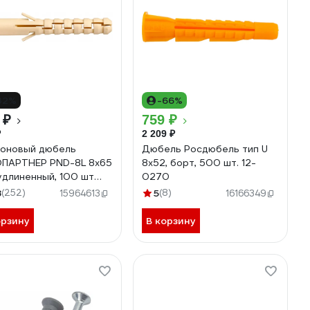
32%
-66%
 ₽
759 ₽
₽
2 209 ₽
оновый дюбель
Дюбель Росдюбель тип U
ПАРТНЕР PND-8L 8х65
8x52, борт, 500 шт. 12-
длиненный, 100 шт
0270
3
8
(252)
5
(8)
15964613
16166349
орзину
В корзину