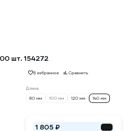
00 шт. 154272
В избранное
Сравнить
Длина
80 мм
100 мм
120 мм
140 мм
1 805 ₽
-5%