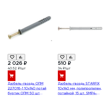
2 026 ₽
510 ₽
40.52 ₽/шт
34 ₽/шт
Дюбель-гвоздь ОПМ
Дюбель-гвоздь STARFIX
227016-1 10х140 потай
10x140 мм, полипропилен,
буртик ОПМ 50 шт
потайной, 15 шт. SMP4-
УТ000002061
44994-15