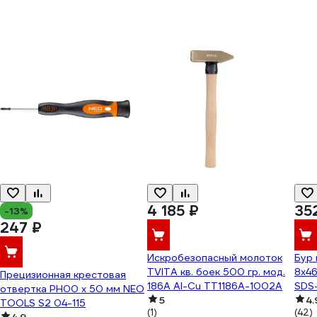
4 185 ₽
35
-13%
247 ₽
Искробезопасный молоток
Бур
TVITA кв. боек 500 гр. мод.
8x4
Прецизионная крестовая
186A Al-Cu TT1186A-1002A
SDS-
отвертка PH00 x 50 мм NEO
5
4.
TOOLS S2 04-115
(1)
(42)