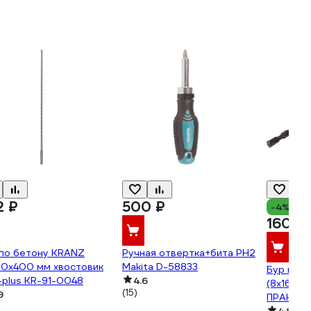
2 ₽
500 ₽
-4%
160 ₽
 по бетону KRANZ
Ручная отвертка+бита PH2
60x400 мм хвостовик
Makita D-58833
Бур по б
plus KR-91-0048
4.6
(8х160 м
(15)
9
ПРАКТИК