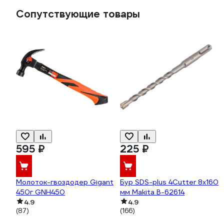
Сопутствующие товары
595 ₽
225 ₽
Молоток-гвоздодер Gigant
Бур SDS-plus 4Cutter 8x160
450г GNH450
мм Makita B-62614
4.9
4.9
(87)
(166)