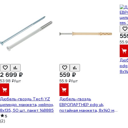
55
55.9
Дюб
pdg
8x14
2 699 ₽
559 ₽
53.98 ₽/шт
55.9 ₽/шт
Дюбель-гвоздь Tecfi YZ
Дюбель-гвоздь
цилиндр. манжета, нейлон,
ЕВРОПАРТНЕР pdg uk,
8x135, 50 шт. пакет 148885
потайная манжета, 8x140 мм,
5
10 шт. 1 0016 09
(2)