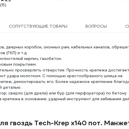
4.9
(15)
СОПУТСТВУЮЩИЕ ТОВАРЫ
ВОПРОСЫ
С
в, дверных коробок, оконных рам, кабельных каналов, обрешет
в (ГКЛ) и т.д.
полнотелый кирпич, газобетон.
нковым покрытием.
тельно просверлить отверстие. Прочность крепежа достигае
ент удара молотком. С помощью крестообразного шлица на
крепеж, демонтировать его. Более надежное крепление благод
й деталью.
ор; сверло (для дрели) или бур (для перфоратора) по бетону
а крепежа в основание; ударный инструмент для забивания дю
ля гвоздь Tech-Krep x140 пот. Манже