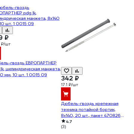
9 ₽
 ₽/шт
ель-гвоздь ЕВРОПАРТНЕР
 lk, цилиндрическая манжета,
0 мм, 10 шт. 1 0015 09
342 ₽
17.1 ₽/шт
Дюбель-гвоздь крепежная
техника потайной бортик,
8x140, 20 шт., пакет 470826
БК
4.7
(3)