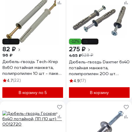
-15%
-12%
-48%
82 ₽
275 ₽
96 ₽
465 ₽
528 ₽
Дюбель-гвоздь Tech-Krep
Дюбель-гвоздь Daxmer 6х40
8х60 потайная манжета,
потайная манжета,
полипропилен 10 шт - пакет
полипропилен 200 шт
103904
00000333564
(22)
4.7
(17)
4.9
В корзину по 5
В корзину