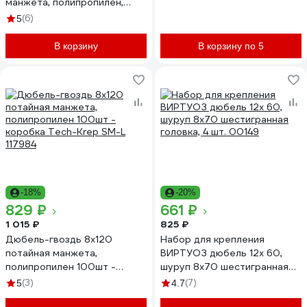
манжета, полипропилен,
500 шт. 154276
(6)
5
В корзину
В корзину по 5
-18%
-20%
829 ₽
661 ₽
1 015 ₽
825 ₽
Дюбель-гвоздь 8х120
Набор для крепления
потайная манжета,
ВИРТУОЗ дюбель 12х 60,
полипропилен 100шт -
шуруп 8х70 шестигранная
коробка Tech-Krep SM-L
головка, 4 шт. 00149
(3)
(7)
5
4.7
117984