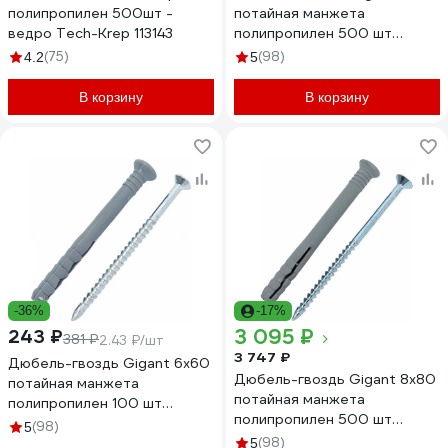
полипропилен 500шт -
потайная манжета
ведро Tech-Krep 113143
полипропилен 500 шт
123853
(75)
(98)
4.2
5
В корзину
В корзину
-36%
-17%
3 095 ₽
243 ₽
381 ₽
2.43 ₽/шт
3 747 ₽
Дюбель-гвоздь Gigant 6x60
Дюбель-гвоздь Gigant 8x80
потайная манжета
потайная манжета
полипропилен 100 шт
полипропилен 500 шт
123855
(98)
5
123860
(98)
5