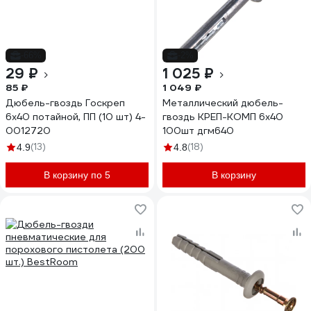
-66%
-2%
29 ₽
1 025 ₽
85 ₽
1 049 ₽
Дюбель-гвоздь Госкреп
Металлический дюбель-
6х40 потайной, ПП (10 шт) 4-
гвоздь КРЕП-КОМП 6х40
0012720
100шт дгм640
(13)
(18)
4.9
4.8
В корзину по 5
В корзину