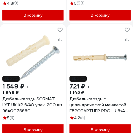
дг860птк
(9)
(98)
4.8
5
В корзину
В корзину
-21%
-37%
1 549 ₽
721 ₽
1 949 ₽
1 145 ₽
Дюбель-гвоздь SORMAT
Дюбель-гвоздь с
LYT UK KP 6/40 упак. 200 шт.
цилиндрической манжетой
9640075660
ЕВРОПАРТНЕР PDG LK 6x40,
150 шт. 76091179
(3)
(5)
5
4.2
В корзину
В корзину