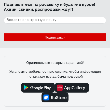
Подпишитесь
на рассылку
и будьте в курсе!
Цена
Акции, скидки, распродажи ждут!
12 отзывов
Отзыв о дюбеле с шурупом Fischer
DUOTEC 10 S (25 шт.) PH 539025
Подписаться
Федош Дмитрий Александрович
05.09.2020
Бесспорно стоят своих денег. Есть одна тонкость
пори монтаже. Хвостик необходимо отрезать после
Оригинальные товары с гарантией!
вкручивания самореза, иначе дюбель может
перекосить и отвалится.
Установите мобильное приложение, чтобы информация
по заказам всегда была под рукой