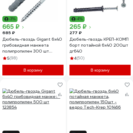
-3%
-4%
665 ₽
265 ₽
685 ₽
277 ₽
Дюбель-гвоздь Gigant 6x40
Дюбель-гвоздь КРЕП-КОМП
грибовидная манжета
борт потайной 6х40 200шт
полипропилен 300 шт
дг640
123863
(98)
(50)
5
4
В корзину
В корзину