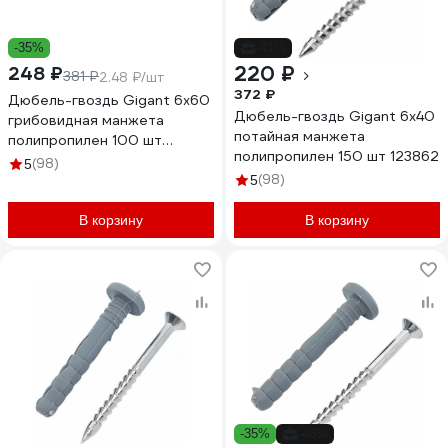
-35%
-41%
220 ₽
248 ₽
381 ₽
2.48 ₽/шт
372 ₽
Дюбель-гвоздь Gigant 6x60
Дюбель-гвоздь Gigant 6x40
грибовидная манжета
потайная манжета
полипропилен 100 шт
полипропилен 150 шт 123862
123859
(98)
5
(98)
5
В корзину
В корзину
-35%
-46%