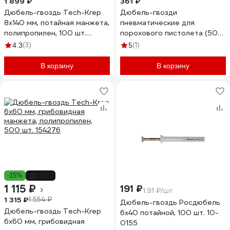
1 899 ₽
361 ₽
Дюбель-гвоздь Tech-Krep
Дюбель-гвозди
8x140 мм, потайная манжета,
пневматические для
полипропилен, 100 шт.
порохового пистолета (50
154272
шт.) BestRoom
(3)
(1)
4.3
5
В корзину
В корзину
-15%
-28%
1 115 ₽
191 ₽
1.91 ₽/шт
1 315 ₽
1 554 ₽
Дюбель-гвоздь Росдюбель
Дюбель-гвоздь Tech-Krep
6x40 потайной, 100 шт. 10-
6x60 мм, грибовидная
0155