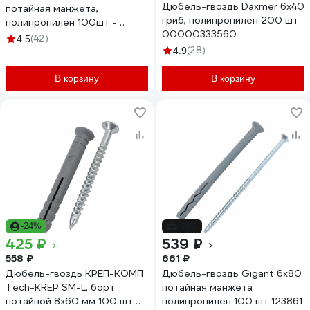
Дюбель-гвоздь Daxmer 6х40
потайная манжета,
гриб, полипропилен 200 шт
полипропилен 100шт -
00000333560
ведро Tech-Krep 101468
(42)
4.5
(28)
4.9
В корзину
В корзину
-24%
-18%
425 ₽
539 ₽
558 ₽
661 ₽
Дюбель-гвоздь КРЕП-КОМП
Дюбель-гвоздь Gigant 6x80
Tech-KREP SM-L, борт
потайная манжета
потайной 8х60 мм 100 шт
полипропилен 100 шт 123861