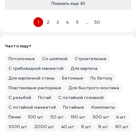
Показать еще 40
1
2
3
4
5
...
50
Часто ищут
Потолочные
Со шляпкой
Строительные
С грибовидной манжетой
Для кирпича
Для кирпичной стены
Бетонные
По бетону
Пластиковые распорные
Для быстрого монтажа
С резьбой
Потай
С потайной головкой
С потайной манжетой
Потайные
Комплекты
Пачки
100 шт
50 шт
150 шт
500 шт
4 шт
1000 шт
2000 шт
40 шт
6 шт
8 шт
60 шт