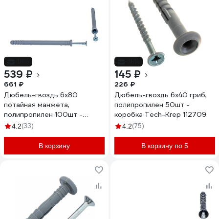
-18%
-36%
539 ₽
145 ₽
661 ₽
226 ₽
Дюбель-гвоздь 6х80
Дюбель-гвоздь 6х40 гриб,
потайная манжета,
полипропилен 50шт -
полипропилен 100шт -
коробка Tech-Krep 112709
ведро Tech-Krep 103184
(33)
(75)
4.2
4.2
В корзину
В корзину по 5