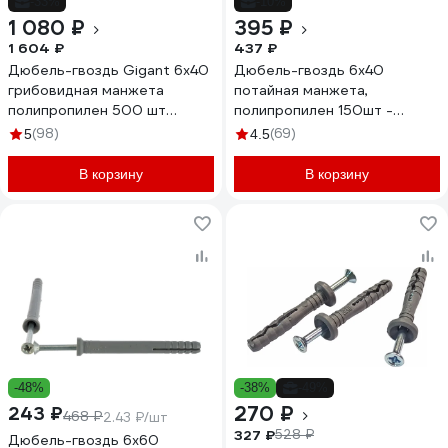
-33%
-10%
1 080 ₽
395 ₽
1 604 ₽
437 ₽
Дюбель-гвоздь Gigant 6x40
Дюбель-гвоздь 6х40
грибовидная манжета
потайная манжета,
полипропилен 500 шт
полипропилен 150шт -
123854
ведро Tech-Krep 101466
(98)
(69)
5
4.5
В корзину
В корзину
-48%
-38%
-49%
270 ₽
243 ₽
468 ₽
2.43 ₽/шт
327 ₽
528 ₽
Дюбель-гвоздь 6х60