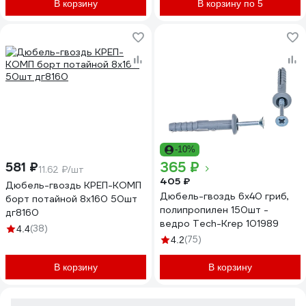
В корзину
В корзину по 5
-10%
365 ₽
581 ₽
11.62 ₽/шт
405 ₽
Дюбель-гвоздь КРЕП-КОМП
Дюбель-гвоздь 6х40 гриб,
борт потайной 8х160 50шт
полипропилен 150шт -
дг8160
ведро Tech-Krep 101989
(38)
4.4
(75)
4.2
В корзину
В корзину