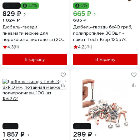
-19%
-17%
-3%
829 ₽
665 ₽
1 024 ₽
685 ₽
Дюбель-гвозди
Дюбель-гвоздь 6х40 гриб,
пневматические для
полипропилен 300шт -
порохового пистолета (200
пакет Tech-Krep 125574
шт.) BestRoom
(6)
(75)
4.3
4.2
В корзину
В корзину
-2%
-17%
1 857 ₽
299 ₽