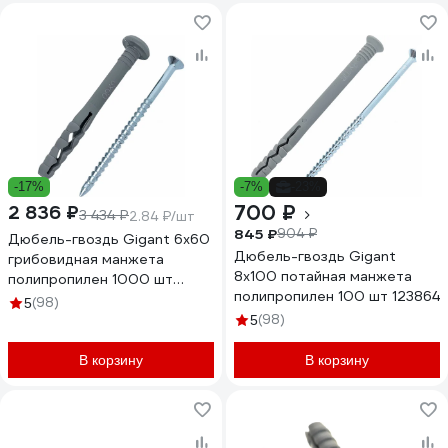
-17%
-7%
-23%
700 ₽
2 836 ₽
3 434 ₽
2.84 ₽/шт
845 ₽
904 ₽
Дюбель-гвоздь Gigant 6x60
Дюбель-гвоздь Gigant
грибовидная манжета
8x100 потайная манжета
полипропилен 1000 шт
полипропилен 100 шт 123864
123857
(98)
5
(98)
5
В корзину
В корзину