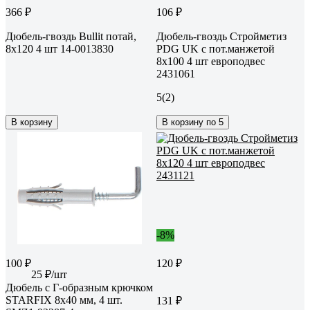
366 ₽
106 ₽
Дюбель-гвоздь Bullit потай,
Дюбель-гвоздь Стройметиз
8x120 4 шт 14-0013830
PDG UK с пот.манжетой
8x100 4 шт европодвес
2431061
5
(2)
В корзину
В корзину по 5
-8%
100 ₽
120 ₽
25 ₽/шт
Дюбель с Г-образным крючком
STARFIX 8x40 мм, 4 шт.
131 ₽