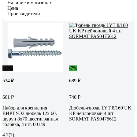
Наличие в магазинах
Цена
Производители
-19%
-7%
534 ₽
689 ₽
661 ₽
740 ₽
Набор для крепления
Дюбель-гвоздь LYT 8/160 UK
ВИРТУОЗ дюбель 12х 60,
KP нейлоновый 4 шт
шуруп 8х70 шестигранная
SORMAT FAS0475612
головка, 4 шт. 00149
4.7
(7)