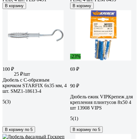
В корзину
В корзину
-23%
100 ₽
69 ₽
25 ₽/шт
Дюбель с С-образным
крючком STARFIX 6x35 мм, 4
90 ₽
шт. SMZ1-18613-4
Дюбель ежик VIPКрепеж для
5
(3)
крепления плинтусов 8х50 4
шт 13908 VIPS
5
(1)
В корзину по 5
В корзину по 5