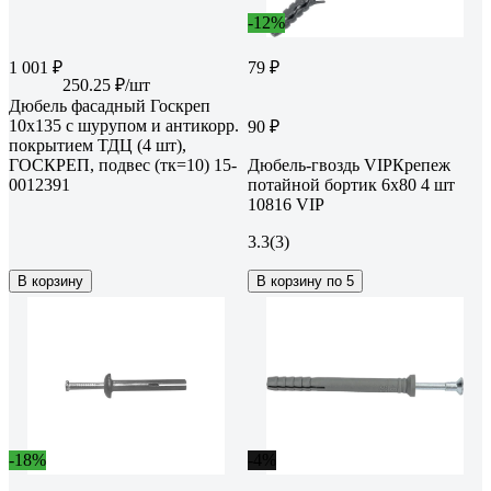
-12%
1 001 ₽
79 ₽
250.25 ₽/шт
Дюбель фасадный Госкреп
10х135 с шурупом и антикорр.
90 ₽
покрытием ТДЦ (4 шт),
ГОСКРЕП, подвес (тк=10) 15-
Дюбель-гвоздь VIPКрепеж
0012391
потайной бортик 6х80 4 шт
10816 VIP
3.3
(3)
В корзину
В корзину по 5
-18%
-4%