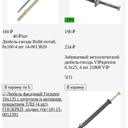
-19%
160 ₽
190 ₽
40 ₽/шт
Дюбель-гвоздь Bullit потай,
8x100 4 шт 14-0013820
234 ₽
Забиваемый металлический
дюбель-гвоздь VIPкрепеж
6.3х25, 4 шт 21808 VIP
5
(1)
В корзину по 5
В корзину