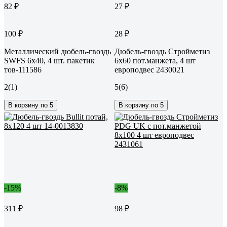
82 ₽
27 ₽
100 ₽
28 ₽
Металлический дюбель-гвоздь
Дюбель-гвоздь Стройметиз
SWFS 6х40, 4 шт. пакетик
6х60 пот.манжета, 4 шт
тов-111586
европодвес 2430021
2
(1)
5
(6)
В корзину по 5
В корзину по 5
-15%
-8%
311 ₽
98 ₽