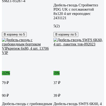
SMZ1-93287-4
Дюбель-гвоздь Стройметиз
PDG UK с пот.манжетой
8x120 4 шт европодвес
2431121
5
(2)
В корзину по 5
В корзину по 5
-12%
-5%
79 ₽
37 ₽
90 ₽
39 ₽
Дюбель-гвоздь с грибовидным
Дюбель-гвоздь SWFS 6K60, 4