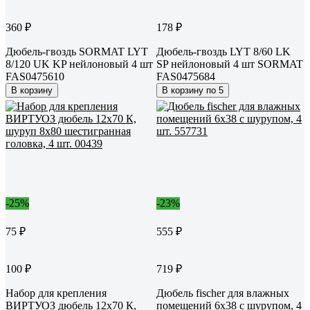
360 ₽
178 ₽
Дюбель-гвоздь SORMAT LYT
Дюбель-гвоздь LYT 8/60 LK
8/120 UK KP нейлоновый 4 шт
SP нейлоновый 4 шт SORMAT
FAS0475610
FAS0475684
В корзину
В корзину по 5
-25%
-23%
75 ₽
555 ₽
100 ₽
719 ₽
Набор для крепления
Дюбель fischer для влажных
ВИРТУОЗ дюбель 12х70 К,
помещений 6x38 с шурупом, 4