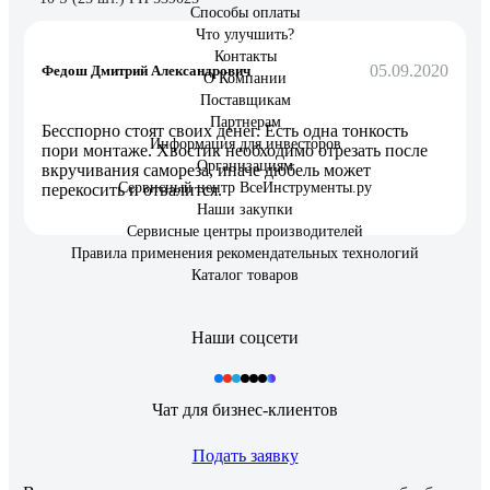
Способы оплаты
Что улучшить?
Контакты
05.09.2020
Федош Дмитрий Александрович
О Компании
Поставщикам
Партнерам
Бесспорно стоят своих денег. Есть одна тонкость
Информация для инвесторов
пори монтаже. Хвостик необходимо отрезать после
Организациям
вкручивания самореза, иначе дюбель может
Сервисный центр ВсеИнструменты.ру
перекосить и отвалится.
Наши закупки
Сервисные центры производителей
Правила применения рекомендательных технологий
Каталог товаров
Наши соцсети
Чат для бизнес-клиентов
Подать заявку