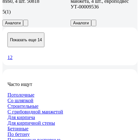
8x60, 4 шт. 50818
манжета, 4 шт., европодвес
УТ-00009536
5
(1)
Аналоги
Аналоги
Показать еще 14
1
2
Часто ищут
Потолочные
Со шляпкой
Строительные
С грибовидной манжетой
Для кирпича
Для кирпичной стены
Бетонные
По бетону
Пластиковые распорные