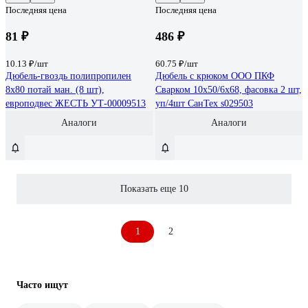
Последняя цена
Последняя цена
81 ₽
486 ₽
10.13 ₽/шт
60.75 ₽/шт
Дюбель-гвоздь полипропилен
Дюбель с крюком ООО ПКФ
8x80 потай ман. (8 шт),
Сварком 10х50/6х68, фасовка 2 шт,
европодвес ЖЕСТЬ УТ-00009513
уп/4шт СанТех s029503
Аналоги
Аналоги
Показать еще 10
1
2
Часто ищут