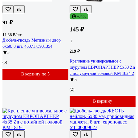
-34%
91 ₽
145 ₽
11.38 ₽/шт
Дюбель-гвоздь Метизный двор
6х60, 8 шт. 4607173901354
219 ₽
5
Крепление универсальное с
(6)
шурупом ЕВРОПАРТНЕР 5x50 Zn
с полукруглой головой KM 1824 2
В корзину по 5
5
(2)
В корзину