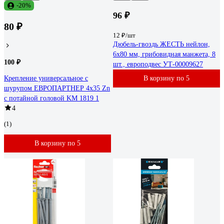
-20%
96 ₽
80 ₽
12 ₽/шт
Дюбель-гвоздь ЖЕСТЬ нейлон,
6x80 мм, грибовидная манжета, 8
100 ₽
шт., европодвес УТ-00009627
Крепление универсальное с
В корзину по 5
шурупом ЕВРОПАРТНЕР 4x35 Zn
с потайной головой KM 1819 1
4
(1)
В корзину по 5