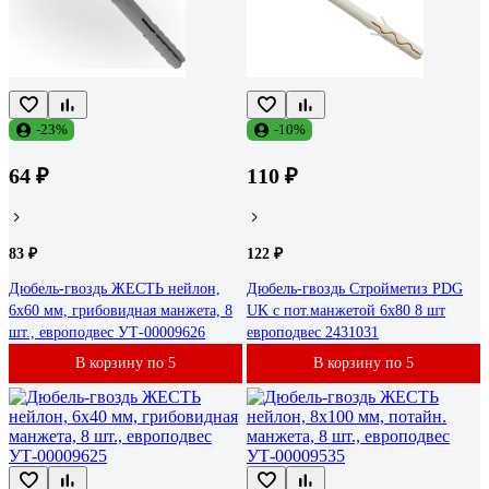
-23%
-10%
64 ₽
110 ₽
83 ₽
122 ₽
Дюбель-гвоздь ЖЕСТЬ нейлон,
Дюбель-гвоздь Стройметиз PDG
6x60 мм, грибовидная манжета, 8
UK с пот.манжетой 6x80 8 шт
шт., европодвес УТ-00009626
европодвес 2431031
В корзину по 5
В корзину по 5