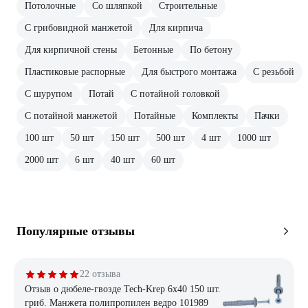
Потолочные
Со шляпкой
Строительные
С грибовидной манжетой
Для кирпича
Для кирпичной стены
Бетонные
По бетону
Пластиковые распорные
Для быстрого монтажа
С резьбой
С шурупом
Потай
С потайной головкой
С потайной манжетой
Потайные
Комплекты
Пачки
100 шт
50 шт
150 шт
500 шт
4 шт
1000 шт
2000 шт
6 шт
40 шт
60 шт
Популярные отзывы
22 отзыва
Отзыв о дюбеле-гвозде Tech-Krep 6х40 150 шт.
гриб. Манжета полипропилен ведро 101989