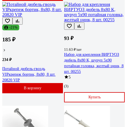
-21%
93 ₽
185 ₽
11.63 ₽/шт
Набор для крепления ВИРТУОЗ
234 ₽
дюбель 8х80 К, шуруп 5х90
потайная головка, желтый цинк, 8
Потайной дюбель-гвоздь
шт. 00255
VIPкрепеж бортик, 8х80, 8 шт.
5
20820 VIP
(3)
В корзину
Купить