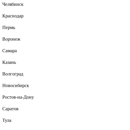
Челябинск
Федош Дмитрий Александрович
05.09.2020
Краснодар
Бесспорно стоят своих денег. Есть одна тонкость пори
монтаже. Хвостик необходимо отрезать после вкручивания
Пермь
самореза, иначе дюбель может перекосить и отвалится.
Воронеж
Самара
Казань
Волгоград
Новосибирск
Ростов-на-Дону
Саратов
Тула