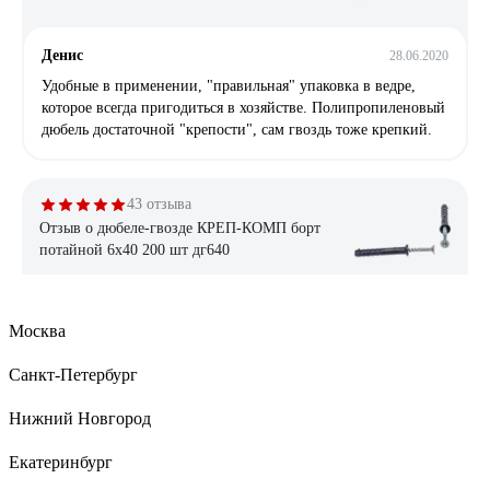
Денис
28.06.2020
Удобные в применении, "правильная" упаковка в ведре,
которое всегда пригодиться в хозяйстве. Полипропиленовый
дюбель достаточной "крепости", сам гвоздь тоже крепкий.
43 отзыва
Отзыв о дюбеле-гвозде КРЕП-КОМП борт
потайной 6х40 200 шт дг640
Дмитрий С.
22.08.2023
Москва
Цена
Санкт-Петербург
Нижний Новгород
12 отзывов
Отзыв о дюбеле с шурупом Fischer DUOTEC
Екатеринбург
10 S (25 шт.) PH 539025