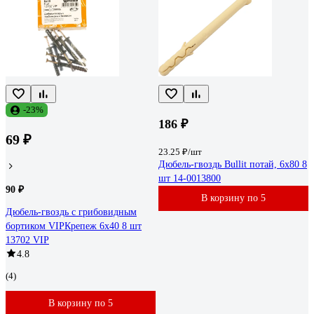
-23%
186 ₽
69 ₽
23.25 ₽/шт
Дюбель-гвоздь Bullit потай, 6x80 8
шт 14-0013800
90 ₽
В корзину по 5
Дюбель-гвоздь с грибовидным
бортиком VIPКрепеж 6х40 8 шт
13702 VIP
4.8
(4)
В корзину по 5