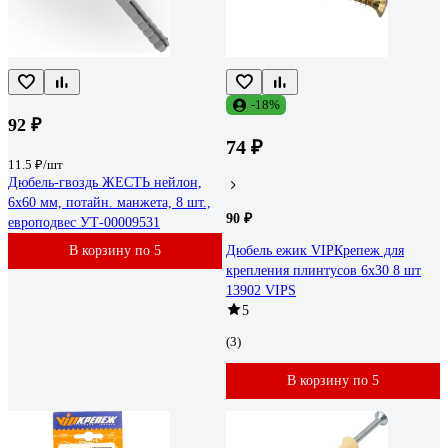
-18%
92 ₽
74 ₽
11.5 ₽/шт
Дюбель-гвоздь ЖЕСТЬ нейлон,
6x60 мм, потайн. манжета, 8 шт.,
90 ₽
европодвес УТ-00009531
В корзину по 5
Дюбель ежик VIPКрепеж для
крепления плинтусов 6х30 8 шт
13902 VIPS
5
(3)
В корзину по 5