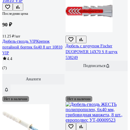
Последняя цена
90 ₽
11.25 ₽/шт
Дюбель-гвоздь VIPКрепеж
Дюбель с шурупом Fischer
потайной бортик 6х40 8 шт 10810
DUOPOWER 14X70 S 8 штук
VIP
538249
4.4
Подписаться
(7)
Аналоги
Нет в наличии
Нет в наличии