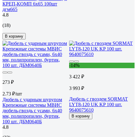
КРЕП-КОМП 6х65 100шт
дгм665
4.8
(18)
В корзину
-14%
3 422 ₽
273 ₽
3 993 ₽
2.73 ₽/шт
Дюбель с гвоздем SORMAT
Дюбель с ударным шурупом
LYT8-120 UK KP 100 шт.
Крепежные системы МВИС
9640075610
дюбель-гвоздь с усами, 6x40
мм, полипропилен, буртик,
В корзину
100 шт. ДБМ0640Б
4.8