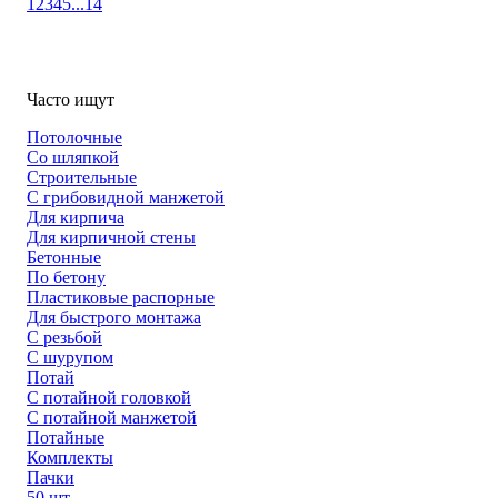
1
2
3
4
5
...
14
Часто ищут
Потолочные
Со шляпкой
Строительные
С грибовидной манжетой
Для кирпича
Для кирпичной стены
Бетонные
По бетону
Пластиковые распорные
Для быстрого монтажа
С резьбой
С шурупом
Потай
С потайной головкой
С потайной манжетой
Потайные
Комплекты
Пачки
50 шт