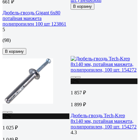
шт.) BestRoom
661 ₽
В корзину
Дюбель-гвоздь Gigant 6x80
потайная манжета
полипропилен 100 шт 123861
5
(98)
В корзину
-2%
1 857 ₽
1 899 ₽
Дюбель-гвоздь Tech-Krep
-2%
8x140 мм, потайная манжета,
полипропилен, 100 шт. 154272
1 025 ₽
4.3
1 049 ₽