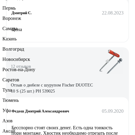
Пермь
22.08.2023
Дмитрий С.
Воронеж
Самара
Цена
Казань
Волгоград
Новосибирск
12 отзывов
Ростов-на-Дону
Саратов
Отзыв о дюбеле с шурупом Fischer DUOTEC
Тула
10 S (25 шт.) PH 539025
Тюмень
Уфа
05.09.2020
Федош Дмитрий Александрович
Азов
Бесспорно стоят своих денег. Есть одна тонкость
Аксай
пори монтаже. Хвостик необходимо отрезать после