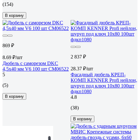
(154)
В корзину
869 ₽
2 837 ₽
8.69 ₽/шт
Дюбель с саморезом DKC
28.37 ₽/шт
4,5x40 мм V6 100 шт CM06522
5
Фасадный дюбель КРЕП-
КОМП KENNER Profi нейлон,
(5)
шуруп под ключ 10х80 100шт
фдкп1080
В корзину
4.8
(38)
В корзину