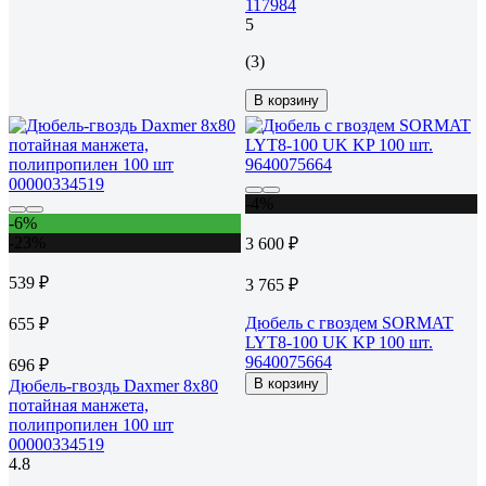
117984
5
(3)
В корзину
-4%
-6%
-23%
3 600 ₽
539 ₽
3 765 ₽
Дюбель с гвоздем SORMAT
655 ₽
LYT8-100 UK KP 100 шт.
9640075664
696 ₽
В корзину
Дюбель-гвоздь Daxmer 8х80
потайная манжета,
полипропилен 100 шт
00000334519
4.8