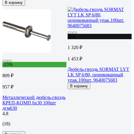
В корзину
-9%
1 320 ₽
1 453 ₽
-15%
Дюбель-гвоздь SORMAT LYT
LK SP 6/80, оцинкованный
809 ₽
упак.100шт. 9640075683
В корзину
957 ₽
Металлический дюбель-гвоздь
КРЕП-КОМП 6х30 100шт
дгм630
4.8
(18)