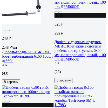
-18%
325 ₽
398 ₽
248 ₽
Дюбель с ударным шурупом
МВИС Крепежные системы
2.48 ₽/шт
дюбель-гвоздь с усами, 6x60
Дюбель-гвоздь КРЕП-КОМП
мм, полипропилен, потай., 100
борт грибовидный 6х60 100шт
шт. ДБМ0660П
дг660г
4.7
4.6
(23)
(43)
В корзину
В корзину
-20%