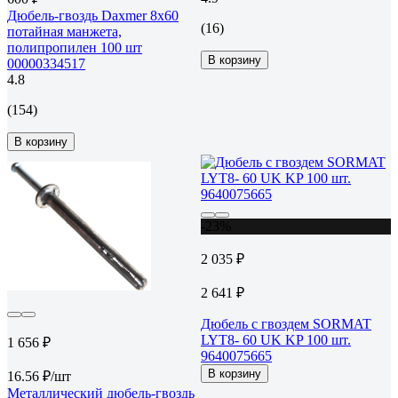
Дюбель-гвоздь Daxmer 8х60
(16)
потайная манжета,
полипропилен 100 шт
В корзину
00000334517
4.8
(154)
В корзину
-23%
2 035 ₽
2 641 ₽
Дюбель с гвоздем SORMAT
LYT8- 60 UK KP 100 шт.
1 656 ₽
9640075665
В корзину
16.56 ₽/шт
Металлический дюбель-гвоздь