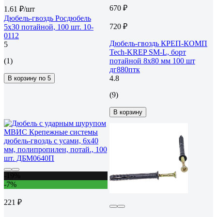
670 ₽
1.61 ₽/шт
Дюбель-гвоздь Росдюбель
720 ₽
5х30 потайной, 100 шт. 10-
0112
Дюбель-гвоздь КРЕП-КОМП
5
Tech-KREP SM-L, борт
(1)
потайной 8х80 мм 100 шт
дг880птк
4.8
В корзину по 5
(9)
В корзину
-19%
-7%
221 ₽