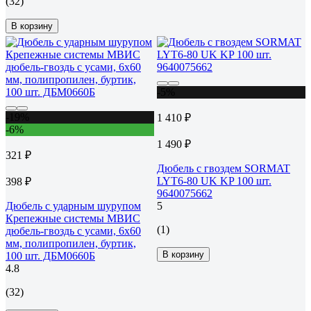
(32)
В корзину
-5%
-19%
1 410 ₽
-6%
1 490 ₽
321 ₽
Дюбель с гвоздем SORMAT
LYT6-80 UK KP 100 шт.
398 ₽
9640075662
Дюбель с ударным шурупом
5
Крепежные системы МВИС
(1)
дюбель-гвоздь с усами, 6x60
мм, полипропилен, буртик,
В корзину
100 шт. ДБМ0660Б
4.8
(32)