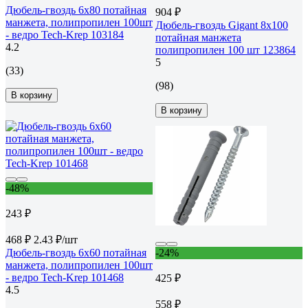
Дюбель-гвоздь 6х80 потайная
904 ₽
манжета, полипропилен 100шт
Дюбель-гвоздь Gigant 8x100
- ведро Tech-Krep 103184
потайная манжета
4.2
полипропилен 100 шт 123864
5
(33)
(98)
В корзину
В корзину
-48%
243 ₽
468 ₽
2.43 ₽/шт
Дюбель-гвоздь 6х60 потайная
-24%
манжета, полипропилен 100шт
- ведро Tech-Krep 101468
425 ₽
4.5
558 ₽