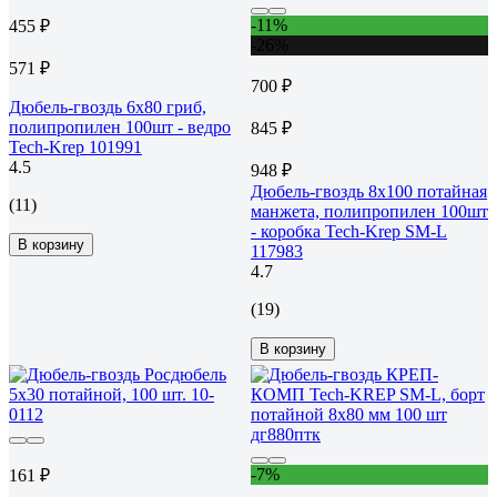
-11%
455 ₽
-26%
571 ₽
700 ₽
Дюбель-гвоздь 6х80 гриб,
полипропилен 100шт - ведро
845 ₽
Tech-Krep 101991
4.5
948 ₽
Дюбель-гвоздь 8х100 потайная
(11)
манжета, полипропилен 100шт
- коробка Tech-Krep SM-L
В корзину
117983
4.7
(19)
В корзину
-7%
161 ₽