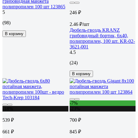
грибовидная манжета
полипропилен 100 шт 123865
5
246 ₽
(98)
2.46 ₽/шт
Дюбель-гвоздь KRANZ
В корзину
грибовидный бортик, 6x40,
полипропилен, 100 шт. KR-02-
3621-001
4.5
(24)
В корзину
-7%
-18%
-23%
539 ₽
700 ₽
661 ₽
845 ₽