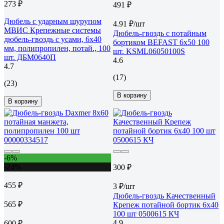
273 ₽
491 ₽
Дюбель с ударным шурупом
4.91 ₽/шт
МВИС Крепежные системы
Дюбель-гвоздь с потайным
дюбель-гвоздь с усами, 6x40
бортиком BEFAST 6х50 100
мм, полипропилен, потай., 100
шт. KSML06050100S
шт. ДБМ0640П
4.6
4.7
(17)
(23)
В корзину
В корзину
-6%
-24%
300 ₽
455 ₽
3 ₽/шт
Дюбель-гвоздь Качественный
565 ₽
Крепеж потайной бортик 6х40
100 шт 0500615 КЧ
4.9
600 ₽