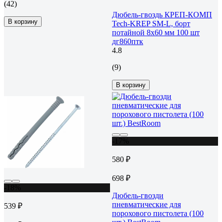
(42)
Дюбель-гвоздь КРЕП-КОМП
В корзину
Tech-KREP SM-L, борт
потайной 8х60 мм 100 шт
дг860птк
4.8
(9)
В корзину
-17%
580 ₽
698 ₽
-18%
Дюбель-гвозди
пневматические для
539 ₽
порохового пистолета (100