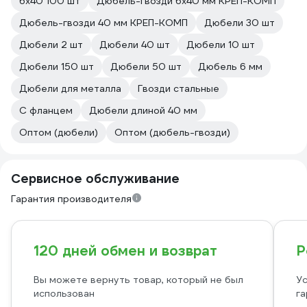
6х40 100 шт
Дюбель-гвозди 6х40 мм КРЕП-КОМП
Дюбель-гвозди 40 мм КРЕП-КОМП
Дюбели 30 шт
Дюбели 2 шт
Дюбели 40 шт
Дюбели 10 шт
Дюбели 150 шт
Дюбели 50 шт
Дюбель 6 мм
Дюбели для металла
Гвозди стальные
С фланцем
Дюбели длиной 40 мм
Оптом (дюбели)
Оптом (дюбель-гвозди)
Сервисное обслуживание
Гарантия производителя
120 дней обмен и возврат
Р
Вы можете вернуть товар, который не был
Ус
использован
га