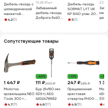
13.48 ₽/шт
23.9
Дюбель-гвоздь с
Дюбель-гвоздь
Забиваемый
Заби
цилиндрической
SORMAT LYT UK
дюбель-гвоздь
мета
манжетой
KP 6/40 упак. 200
Доброга 6x40
дюбе
ЕВРОПАРТНЕР
шт. 9640075660
4.2
(5)
5
(3)
мет., 100 шт
ОПМ 
PDG LK 6x40, 150
ЦБ-00031664
100 
шт. 76091179
УТ0
Сопутствующие товары
-45%
-13%
-36
1 447 ₽
111 ₽
247 ₽
1 3
200 ₽
285 ₽
Молоток
Бур (6x160 мм;
Прецизионная
Моло
кровельщика NEO
SDS+) AEG
крестовая
450 
Tools 300 г
4932478682
отвертка PH00 x
5132
цельнокованый
50 мм NEO TOOLS
4.7
(11)
4.6
(87)
4.9
(15)
4.