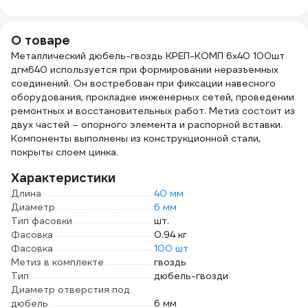
25-101
S2 04-115
О товаре
Металлический дюбель-гвоздь КРЕП-КОМП 6х40 100шт
дгм640 используется при формировании неразъемных
соединений. Он востребован при фиксации навесного
оборудования, прокладке инженерных сетей, проведении
ремонтных и восстановительных работ. Метиз состоит из
двух частей – опорного элемента и распорной вставки.
Компоненты выполнены из конструкционной стали,
покрыты слоем цинка.
Характеристики
Длина
40 мм
Диаметр
6 мм
Тип фасовки
шт.
Фасовка
0.94 кг
Фасовка
100 шт
Метиз в комплекте
гвоздь
Тип
дюбель-гвозди
Диаметр отверстия под
дюбель
6 мм