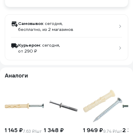
Самовывоз:
сегодня,
бесплатно
, из 2 магазинов
Курьером:
сегодня,
от 290 ₽
Аналоги
1 145 ₽
1 348 ₽
1 949 ₽
2 3
7.63 ₽/шт
9.74 ₽/шт