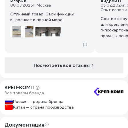
Игорь К.
Андрей П.
08.03.2025
г. Москва
05.02.2024
г.
Опыт использ
Отличный товар. Свои функции
Соответству
выполняет в полной мере
для креплени
гипсокартона
прочных осно
керамический
Брал для над
крепления - 
происходит о
пластиковых 
Посмотреть все отзывы
первый раз.
КРЕП-КОМП
Все товары бренда
Россия — родина бренда
Китай — страна производства
Документация