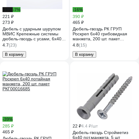
-19%
-7%
-16%
221 ₽
390 ₽
273 ₽
465 ₽
Дюбель с ударным шурупом
Дюбель-гвоздь РК ГРУП
МВИС Крепежные системы
Роскреп 6x40 грибовидная
дюбель-гвоздь с усами, 6x40
манжета, 200 шт. пакет
мм, полипропилен, потай., 100
РКГ00016684
4.7
(23)
4.8
(15)
шт. ДБМ0640П
В корзину
В корзину
-39%
285 ₽
22 ₽
4.4 ₽/шт
465 ₽
Дюбель-гвоздь Стройметиз
6х40 пот.манжета, 5 шт
Дюбель-гвоздь РК ГРУП