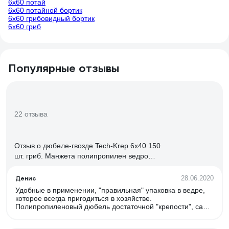
6х60 потай
6х60 потайной бортик
6х60 грибовидный бортик
6х60 гриб
Популярные отзывы
22 отзыва
Отзыв о дюбеле-гвозде Tech-Krep 6х40 150
шт. гриб. Манжета полипропилен ведро
101989
Денис
28.06.2020
Удобные в применении, "правильная" упаковка в ведре,
которое всегда пригодиться в хозяйстве.
Полипропиленовый дюбель достаточной "крепости", сам
гвоздь тоже крепкий.