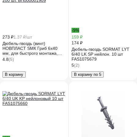
-9%
273 ₽
1.37 ₽/шт
159 ₽
174 ₽
Дюбель-гвоздь (винт)
НОВПЛАСТ SMК Гриб 6х40
Дюбель-гвоздь SORMAT LYT
мм, для быстрого монтажа,
6/40 LK SP нейлон. 10 шт
200 шт. БП000001909
FAS1075679
4.8
(5)
5
(2)
В корзину
В корзину по 5