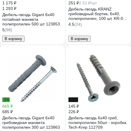
1 175 ₽
251 ₽
2.51 ₽/шт
1 293 ₽
Дюбель-гвоздь KRANZ
грибовидный бортик, 6x40,
Дюбель-гвоздь Gigant 6x40
полипропилен, 100 шт. KR-02-
потайная манжета
3621-001
полипропилен 500 шт 123853
4.5
(24)
5
(98)
В корзину
В корзину
-3%
-36%
665 ₽
145 ₽
685 ₽
226 ₽
Дюбель-гвоздь Gigant 6x40
Дюбель-гвоздь 6х40 гриб,
грибовидная манжета
полипропилен 50шт - коробка
полипропилен 300 шт 123863
Tech-Krep 112709