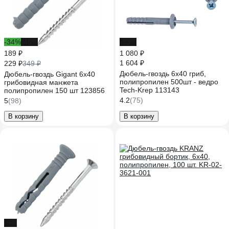
-34%
-46%
-33%
189 ₽
1 080 ₽
1 604 ₽
229 ₽
349 ₽
Дюбель-гвоздь 6х40 гриб,
Дюбель-гвоздь Gigant 6x40
полипропилен 500шт - ведро
грибовидная манжета
Tech-Krep 113143
полипропилен 150 шт 123856
4.2
(75)
5
(98)
В корзину
В корзину
-9%