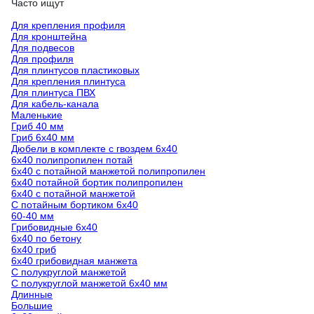
Часто ищут
Для крепления профиля
Для кронштейна
Для подвесов
Для профиля
Для плинтусов пластиковых
Для крепления плинтуса
Для плинтуса ПВХ
Для кабель-канала
Маленькие
Гриб 40 мм
Гриб 6х40 мм
Дюбели в комплекте с гвоздем 6х40
6х40 полипропилен потай
6х40 с потайной манжетой полипропилен
6х40 потайной бортик полипропилен
6х40 с потайной манжетой
С потайным бортиком 6х40
60-40 мм
Грибовидные 6х40
6х40 по бетону
6х40 гриб
6х40 грибовидная манжета
С полукруглой манжетой
С полукруглой манжетой 6x40 мм
Длинные
Большие