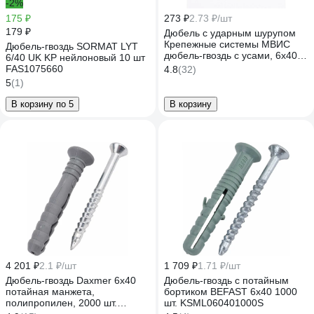
-2%
175 ₽
273 ₽
2.73 ₽/шт
179 ₽
Дюбель с ударным шурупом
Крепежные системы МВИС
Дюбель-гвоздь SORMAT LYT
дюбель-гвоздь с усами, 6x40
6/40 UK KP нейлоновый 10 шт
мм, полипропилен, буртик,
FAS1075660
4.8
(32)
100 шт. ДБМ0640Б
5
(1)
В корзину по 5
В корзину
4 201 ₽
2.1 ₽/шт
1 709 ₽
1.71 ₽/шт
Дюбель-гвоздь Daxmer 6x40
Дюбель-гвоздь с потайным
потайная манжета,
бортиком BEFAST 6x40 1000
полипропилен, 2000 шт.
шт. KSML060401000S