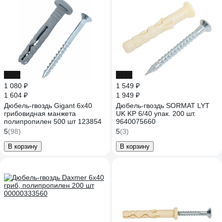
-33%
-21%
1 080 ₽
1 549 ₽
1 604 ₽
1 949 ₽
Дюбель-гвоздь Gigant 6x40
Дюбель-гвоздь SORMAT LYT
грибовидная манжета
UK KP 6/40 упак. 200 шт.
полипропилен 500 шт 123854
9640075660
5
(98)
5
(3)
В корзину
В корзину