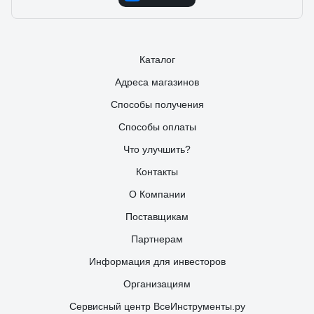
Бесспорно стоят своих денег. Есть одна тонкость пори
монтаже. Хвостик необходимо отрезать после
вкручивания самореза, иначе дюбель может перекосить и
отвалится.
Каталог
Адреса магазинов
Способы получения
Способы оплаты
Что улучшить?
Контакты
О Компании
Поставщикам
Партнерам
Информация для инвесторов
Организациям
Сервисный центр ВсеИнструменты.ру