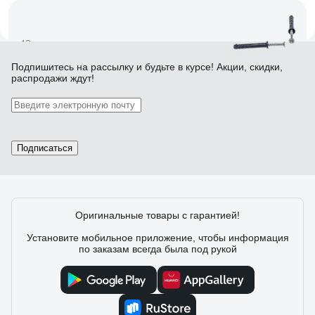
43 отзыва
Подпишитесь
на рассылку
и будьте в курсе! Акции, скидки,
распродажи ждут!
Отзыв о дюбеле-гвозде КРЕП-КОМП борт
потайной 6х40 200 шт дг640
Дмитрий С.
22.08.2023
Подписаться
Цена
Оригинальные товары с гарантией!
12 отзывов
Установите мобильное приложение, чтобы информация
по заказам всегда была под рукой
Отзыв о дюбеле с шурупом Fischer DUOTEC
10 S (25 шт.) PH 539025
Федош Дмитрий Александрович
05.09.2020