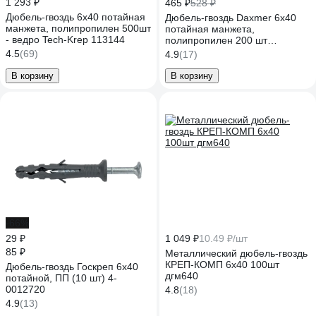
1 293 ₽
465 ₽
528 ₽
Дюбель-гвоздь 6х40 потайная
Дюбель-гвоздь Daxmer 6х40
манжета, полипропилен 500шт
потайная манжета,
- ведро Tech-Krep 113144
полипропилен 200 шт
00000333564
4.5
(69)
4.9
(17)
В корзину
В корзину
-66%
29 ₽
1 049 ₽
10.49 ₽/шт
85 ₽
Металлический дюбель-гвоздь
КРЕП-КОМП 6х40 100шт
Дюбель-гвоздь Госкреп 6х40
дгм640
потайной, ПП (10 шт) 4-
0012720
4.8
(18)
4.9
(13)