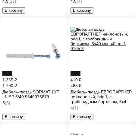
00000312607
4.9
(15)
4.5
(4)
В корзину
В корзину
-24%
-12%
1 365 ₽
410 ₽
1 790 ₽
465 ₽
Дюбель-гвоздь SORMAT LYT
Дюбель-гвоздь ЕВРОПАРТНЕР
LK SP 6/40 9640075679
нейлоновый, pdg f, с
грибовидным бортиком, 6x40
5
(5)
мм, 40 шт. 1 0105 3
4
(1)
В корзину
В корзину