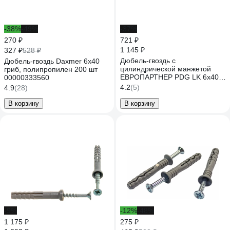
-38%
-49%
-37%
270 ₽
721 ₽
1 145 ₽
327 ₽
528 ₽
Дюбель-гвоздь с
Дюбель-гвоздь Daxmer 6х40
цилиндрической манжетой
гриб, полипропилен 200 шт
ЕВРОПАРТНЕР PDG LK 6x40,
00000333560
150 шт. 76091179
4.2
(5)
4.9
(28)
В корзину
В корзину
-9%
-12%
-48%
1 175 ₽
275 ₽