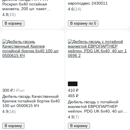
европодвес 2430011
Роскреп 6x40 потайная
манжета, 200 шт. пакет
4.6
(14)
РКГ00016685
4.8
(15)
В корзину
В корзину по 5
-12%
300 ₽
3 ₽/шт
410 ₽
465 ₽
Дюбель-гвоздь Качественный
Крепеж потайной бортик 6х40
Дюбель-гвоздь с потайной
100 шт 0500615 КЧ
манжетой ЕВРОПАРТНЕР
нейлон. PDG UK 6x40, 40 шт. 1
4.9
(16)
0696 2
4.9
(7)
В корзину
В корзину