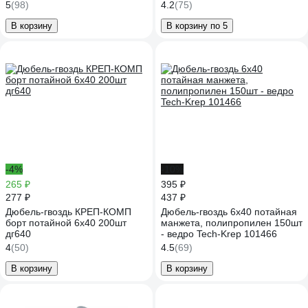
5
(98)
4.2
(75)
В корзину
В корзину по 5
-4%
-10%
265 ₽
395 ₽
277 ₽
437 ₽
Дюбель-гвоздь КРЕП-КОМП
Дюбель-гвоздь 6х40 потайная
борт потайной 6х40 200шт
манжета, полипропилен 150шт
дг640
- ведро Tech-Krep 101466
4
(50)
4.5
(69)
В корзину
В корзину