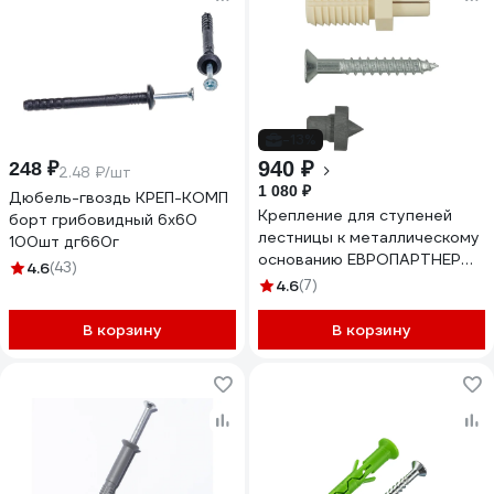
-13%
940 ₽
248 ₽
2.48 ₽/шт
1 080 ₽
Дюбель-гвоздь КРЕП-КОМП
Крепление для ступеней
борт грибовидный 6х60
лестницы к металлическому
100шт дг660г
основанию ЕВРОПАРТНЕР
4.6
(43)
PLM, 28 шт. 0492 ED
4.6
(7)
В корзину
В корзину