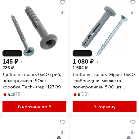
-36%
-33%
145 ₽
1 080 ₽
226 ₽
1 604 ₽
Дюбель-гвоздь 6х40 гриб,
Дюбель-гвоздь Gigant 6x40
полипропилен 50шт -
грибовидная манжета
коробка Tech-Krep 112709
полипропилен 500 шт
123854
4.2
(75)
5
(98)
В корзину по 5
В корзину