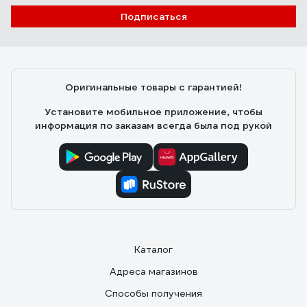
DUOTEC 10 S (25 шт.) PH 539025
Подписаться
05.09.2020
Федош Дмитрий Александрович
Бесспорно стоят своих денег. Есть одна тонкость
пори монтаже. Хвостик необходимо отрезать после
Оригинальные товары с гарантией!
вкручивания самореза, иначе дюбель может
перекосить и отвалится.
Установите мобильное приложение, чтобы
информация по заказам всегда была под рукой
Каталог
Адреса магазинов
Способы получения