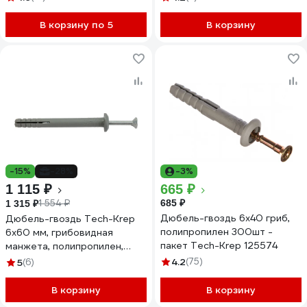
В корзину по 5
В корзину
-15%
-28%
-3%
1 115 ₽
665 ₽
1 554 ₽
685 ₽
1 315 ₽
Дюбель-гвоздь 6х40 гриб,
Дюбель-гвоздь Tech-Krep
полипропилен 300шт -
6x60 мм, грибовидная
пакет Tech-Krep 125574
манжета, полипропилен,
500 шт. 154276
4.2
(75)
5
(6)
В корзину
В корзину