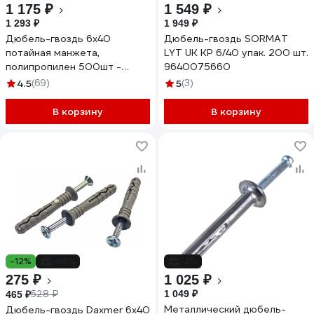
1 175 ₽
1 549 ₽
1 293 ₽
1 949 ₽
Дюбель-гвоздь 6х40
Дюбель-гвоздь SORMAT
потайная манжета,
LYT UK KP 6/40 упак. 200 шт.
полипропилен 500шт -
9640075660
ведро Tech-Krep 113144
4.5
(69)
5
(3)
В корзину
В корзину
-12%
-48%
-2%
275 ₽
1 025 ₽
528 ₽
1 049 ₽
465 ₽
Металлический дюбель-
Дюбель-гвоздь Daxmer 6х40