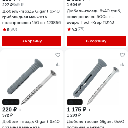
349 ₽
1 604 ₽
227 ₽
Дюбель-гвоздь 6х40 гриб,
Дюбель-гвоздь Gigant 6x40
полипропилен 500шт -
грибовидная манжета
ведро Tech-Krep 113143
полипропилен 150 шт 123856
4.2
(75)
5
(98)
В корзину
В корзину
-41%
-9%
220 ₽
1 175 ₽
372 ₽
1 293 ₽
Дюбель-гвоздь Gigant 6x40
Дюбель-гвоздь Gigant 6x40
потайная манжета
потайная манжета