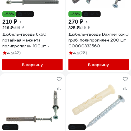
-53%
-55%
-38%
-49%
210 ₽
270 ₽
468 ₽
528 ₽
219 ₽
325 ₽
Дюбель-гвоздь 6х60
Дюбель-гвоздь Daxmer 6х40
потайная манжета,
гриб, полипропилен 200 шт
полипропилен 100шт -
00000333560
ведро Tech-Krep 101468
4.5
(42)
4.9
(28)
В корзину
В корзину
-9%
-21%