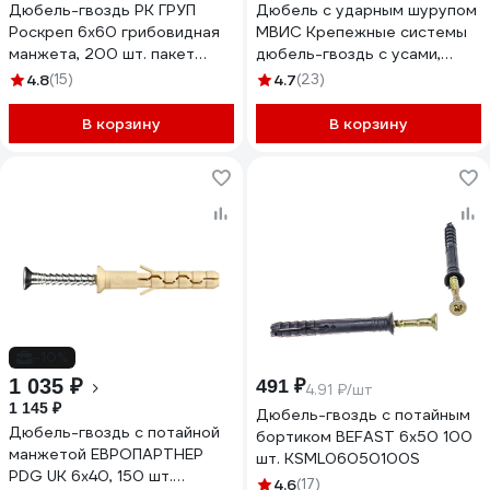
Дюбель-гвоздь РК ГРУП
Дюбель с ударным шурупом
Роскреп 6x60 грибовидная
МВИС Крепежные системы
манжета, 200 шт. пакет
дюбель-гвоздь с усами,
РКГ00016686
6x40 мм, полипропилен,
4.8
(15)
4.7
(23)
потай., 100 шт. ДБМ0640П
В корзину
В корзину
-10%
1 035 ₽
491 ₽
4.91 ₽/шт
1 145 ₽
Дюбель-гвоздь с потайным
Дюбель-гвоздь с потайной
бортиком BEFAST 6х50 100
манжетой ЕВРОПАРТНЕР
шт. KSML06050100S
PDG UK 6x40, 150 шт.
4.6
(17)