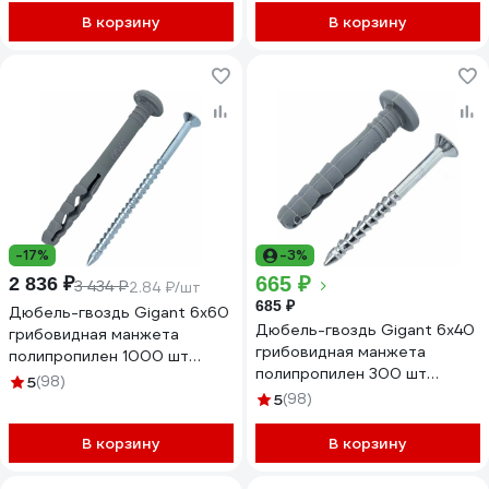
В корзину
В корзину
-17%
-3%
665 ₽
2 836 ₽
3 434 ₽
2.84 ₽/шт
685 ₽
Дюбель-гвоздь Gigant 6x60
Дюбель-гвоздь Gigant 6x40
грибовидная манжета
грибовидная манжета
полипропилен 1000 шт
полипропилен 300 шт
123857
5
(98)
123863
5
(98)
В корзину
В корзину