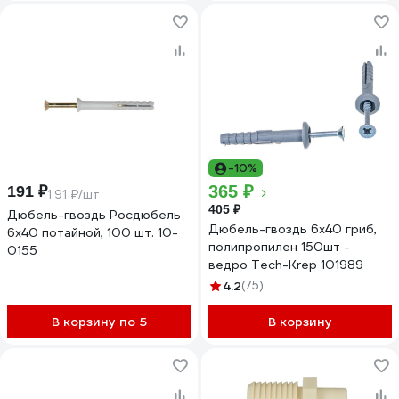
-10%
365 ₽
191 ₽
1.91 ₽/шт
405 ₽
Дюбель-гвоздь Росдюбель
Дюбель-гвоздь 6х40 гриб,
6x40 потайной, 100 шт. 10-
полипропилен 150шт -
0155
ведро Tech-Krep 101989
4.2
(75)
В корзину по 5
В корзину