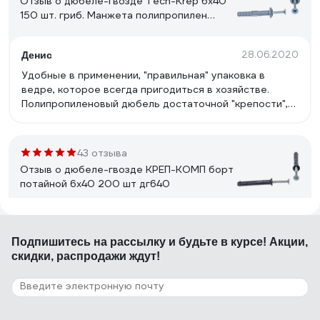
Отзыв о дюбеле-гвозде Tech-Krep 6х40
150 шт. гриб. Манжета полипропилен
ведро 101989
28.06.2020
Денис
Удобные в применении, "правильная" упаковка в
ведре, которое всегда пригодиться в хозяйстве.
Полипропиленовый дюбель достаточной "крепости",
сам гвоздь тоже крепкий.
43 отзыва
Отзыв о дюбеле-гвозде КРЕП-КОМП борт
потайной 6х40 200 шт дг640
22.08.2023
Дмитрий С.
Подпишитесь
на рассылку
и будьте в курсе! Акции,
Цена
скидки, распродажи ждут!
12 отзывов
Отзыв о дюбеле с шурупом Fischer