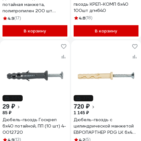
гвоздь КРЕП-КОМП 6х40
потайная манжета,
100шт дгм640
полипропилен 200 шт
00000333564
4.8
(18)
4.9
(17)
В корзину
В корзину
-66%
-37%
29 ₽
720 ₽
85 ₽
1 145 ₽
Дюбель-гвоздь Госкреп
Дюбель-гвоздь с
6х40 потайной, ПП (10 шт) 4-
цилиндрической манжетой
0012720
ЕВРОПАРТНЕР PDG LK 6x40,
150 шт. 76091179
4.9
(13)
4.2
(5)