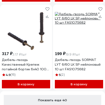
317 ₽
199 ₽
3.17 ₽/шт
19.9 ₽/шт
Дюбель-гвоздь
Дюбель-гвоздь SORMAT
Качественный Крепеж
LYT 6/60 LK SP нейлоновый
потайной бортик 6х40 100
10 шт FAS1075682
шт 0500615 КЧ
4.9
(16)
5
(2)
В корзину
В корзину
Показать еще 40