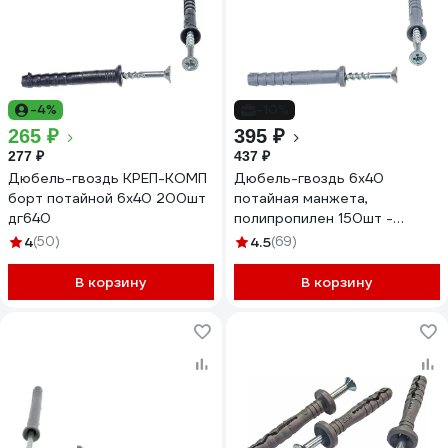
-4%
-10%
265 ₽
395 ₽
277 ₽
437 ₽
Дюбель-гвоздь КРЕП-КОМП
Дюбель-гвоздь 6х40
борт потайной 6х40 200шт
потайная манжета,
дг640
полипропилен 150шт -
ведро Tech-Krep 101466
4
(50)
4.5
(69)
В корзину
В корзину