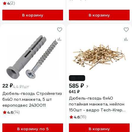
76091187
4
(2)
В корзину
В корзину
-9%
585 ₽
22 ₽
4.4 ₽/шт
641 ₽
Дюбель-гвоздь Стройметиз
Дюбель-гвоздь 6х40
6х40 пот.манжета, 5 шт
потайная манжета, нейлон
европодвес 2430011
150шт - ведро Tech-Krep
4.6
(14)
101330
4.6
(16)
В корзину по 5
В корзину