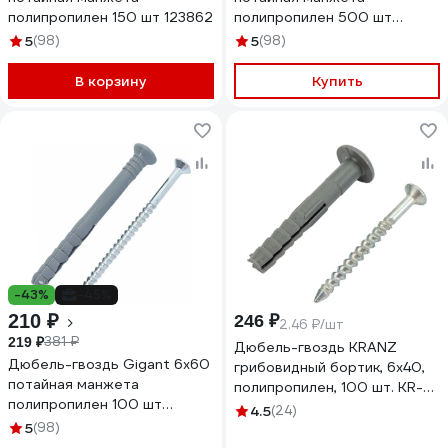
полипропилен 150 шт 123862
полипропилен 500 шт
123853
5
(98)
5
(98)
В корзину
Купить
-43%
-45%
210 ₽
246 ₽
2.46 ₽/шт
381 ₽
219 ₽
Дюбель-гвоздь KRANZ
Дюбель-гвоздь Gigant 6x60
грибовидный бортик, 6x40,
потайная манжета
полипропилен, 100 шт. KR-
полипропилен 100 шт
02-3621-001
4.5
(24)
123855
5
(98)