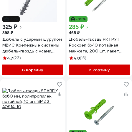
-18%
-39%
325 ₽
285 ₽
398 ₽
465 ₽
Дюбель с ударным шурупом
Дюбель-гвоздь РК ГРУП
МВИС Крепежные системы
Роскреп 6x40 потайная
дюбель-гвоздь с усами,
манжета, 200 шт. пакет
6x60 мм, полипропилен,
РКГ00016685
4.7
(23)
4.8
(15)
потай., 100 шт. ДБМ0660П
В корзину
В корзину