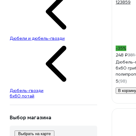
Дюбели и дюбель-гвозди
-35%
248 ₽
381
Дюбель-г
6x60 гри
полипроп
123859
5
(98)
Дюбель-гвозди
В корзин
6х60 потай
Выбор магазина
Выбрать на карте