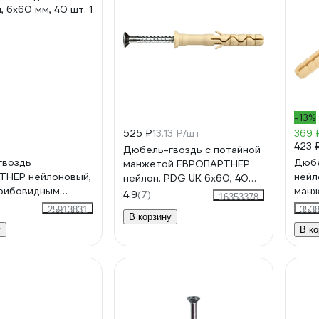
-13%
525 ₽
13.13 ₽/шт
369 
423 
Дюбель-гвоздь с потайной
гвоздь
Дюбе
манжетой ЕВРОПАРТНЕР
ТНЕР нейлоновый,
нейл
нейлон. PDG UK 6x60, 40
 грибовидным
манж
шт. 1 0698 8
4.9
(7)
16353378
 6x60 мм, 40 шт. 1
280
25913831
353
В корзину
у
В ко