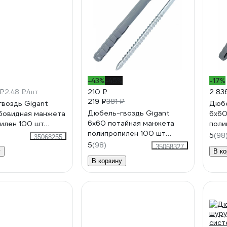
-43%
-45%
-17%
 ₽
2.48 ₽/шт
210 ₽
2 83
219 ₽
381 ₽
воздь Gigant
Дюбе
Дюбель-гвоздь Gigant
бовидная манжета
6x60
6x60 потайная манжета
илен 100 шт
поли
полипропилен 100 шт
1238
5
(98
35068255
123855
5
(98)
35068327
у
В ко
В корзину