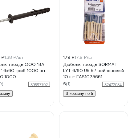
 ₽
1.38 ₽/шт
179 ₽
17.9 ₽/шт
ль-гвоздь ООО "ВА
Дюбель-гвоздь SORMAT
" 6x60 гриб 1000 шт.
LYT 6/60 UK KP нейлоновый
60.1000
10 шт FAS1075661
0)
5
(1)
39597702
32472084
рзину
В корзину по 5