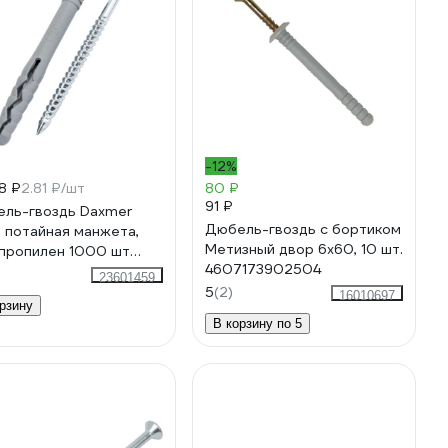
-12%
8 ₽
2.81 ₽/шт
80 ₽
91 ₽
ль-гвоздь Daxmer
Дюбель-гвоздь с бортиком
 потайная манжета,
Метизный двор 6x60, 10 шт.
пропилен 1000 шт
4607173902504
00312643
23601459
5
(2)
16010697
рзину
В корзину по 5