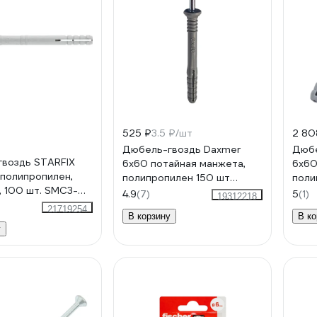
525 ₽
3.5 ₽/шт
2 80
Дюбель-гвоздь Daxmer
Дюбе
воздь STARFIX
6х60 потайная манжета,
6x60
 полипропилен,
полипропилен 150 шт
поли
, 100 шт. SMC3-
00000333565
000
4.9
(7)
5
(1)
19312218
0
21719254
В корзину
В ко
у