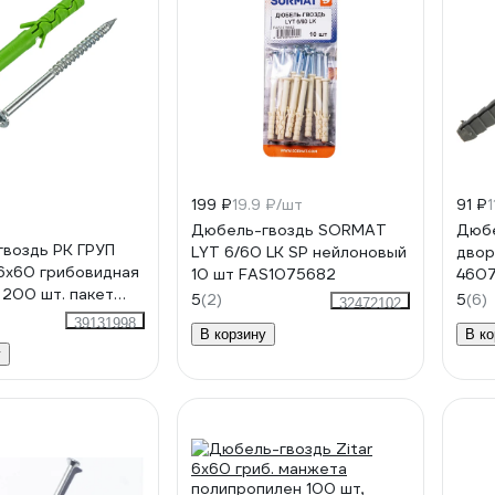
199 ₽
19.9 ₽/шт
91 ₽
1
Дюбель-гвоздь SORMAT
Дюбе
воздь РК ГРУП
LYT 6/60 LK SP нейлоновый
двор
6x60 грибовидная
10 шт FAS1075682
4607
 200 шт. пакет
5
(2)
5
(6)
32472102
6686
39131998
В корзину
В ко
у