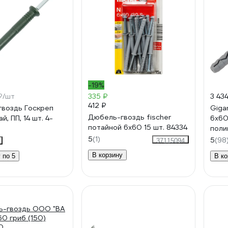
-19%
₽/шт
335 ₽
3 43
412 ₽
воздь Госкреп
Giga
Дюбель-гвоздь fischer
й, ПП, 14 шт. 4-
6x60
потайной 6x60 15 шт. 84334
поли
1238
5
(1)
5
(98
37115094
В корзину
 по 5
В ко