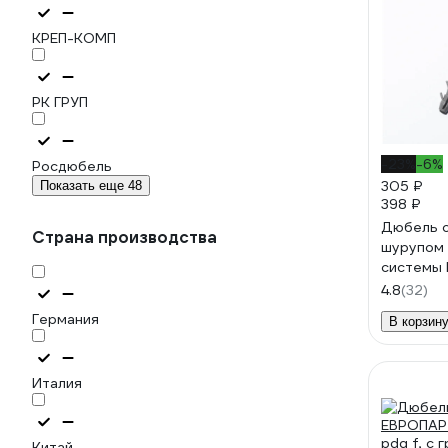
КРЕП-КОМП
РК ГРУП
-23%
-6%
Росдюбель
305 ₽
Показать еще 48
398 ₽
Дюбель 
Страна производства
шурупом
системы
гвоздь с 
4.8
(32)
полипроп
Германия
В корзин
шт. ДБМ
Италия
Китай