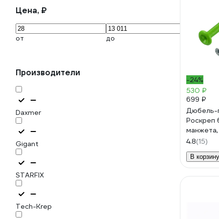
Цена, ₽
от
до
Производители
-24%
530 ₽
699 ₽
Дюбель-г
Daxmer
Роскреп 
манжета,
РКГ0001
4.8
(15)
Gigant
В корзин
STARFIX
Tech-Krep