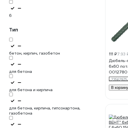
6
Тип
бетон, кирпич, газобетон
111 ₽
7.93 
Дюбель-г
6x60 пота
для бетона
0012780
23562975
В корзину
для бетона и кирпича
для бетона, кирпича, гипсокартона,
газобетона