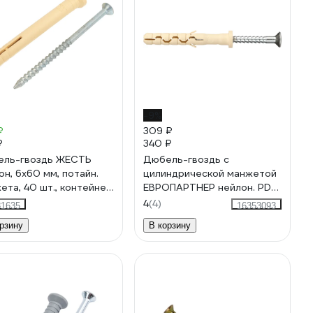
-9%
₽
309 ₽
₽
340 ₽
ль-гвоздь ЖЕСТЬ
Дюбель-гвоздь с
он, 6x60 мм, потайн.
цилиндрической манжетой
ета, 40 шт., контейнер
ЕВРОПАРТНЕР нейлон. PDG
 мл УТ-00009540
LK 6х60, 27 шт. 1 0697 6
4
(4)
81635
16353093
рзину
В корзину