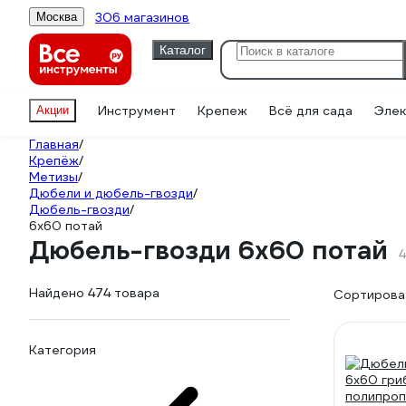
306 магазинов
Москва
Каталог
Инструмент
Крепеж
Всё для сада
Элек
Акции
Главная
/
Крепёж
/
Метизы
/
Дюбели и дюбель-гвозди
/
Дюбель-гвозди
/
6х60 потай
Дюбель-гвозди 6х60 потай
4
Найдено 474 товара
Сортироват
Категория