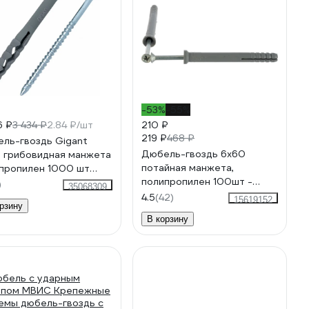
-53%
-55%
6 ₽
3 434 ₽
2.84 ₽/шт
210 ₽
219 ₽
468 ₽
ль-гвоздь Gigant
Дюбель-гвоздь 6х60
 грибовидная манжета
потайная манжета,
пропилен 1000 шт
полипропилен 100шт -
57
)
35068309
ведро Tech-Krep 101468
4.5
(42)
15619152
рзину
В корзину