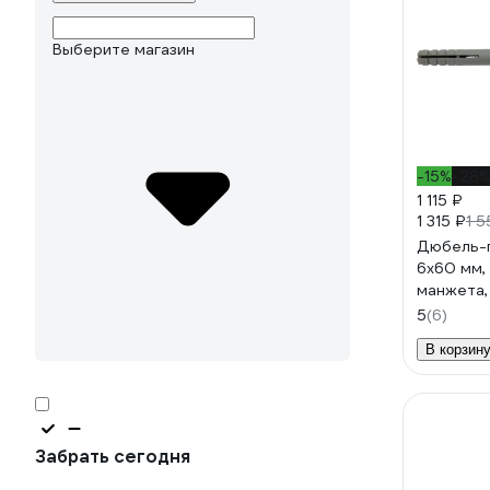
Выберите магазин
-15%
-28
1 115 ₽
1 315 ₽
1 5
Дюбель-г
6x60 мм,
манжета,
500 шт. 
5
(6)
В корзин
Забрать сегодня