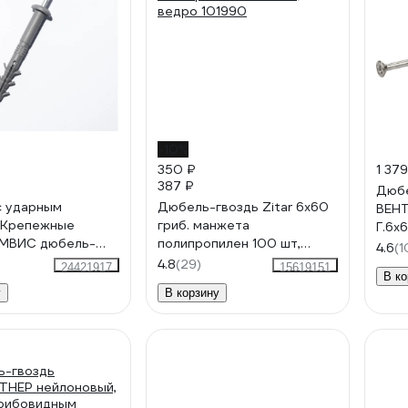
-10%
350 ₽
1 379
387 ₽
Дюбе
с ударным
Дюбель-гвоздь Zitar 6x60
ВЕНТ
 Крепежные
гриб. манжета
Г.6х
 МВИС дюбель-
полипропилен 100 шт,
4.6
(1
усами, 6x60 мм,
ведро 101990
4.8
(29)
24421917
15619151
В ко
илен, буртик, 100
у
В корзину
0660Б