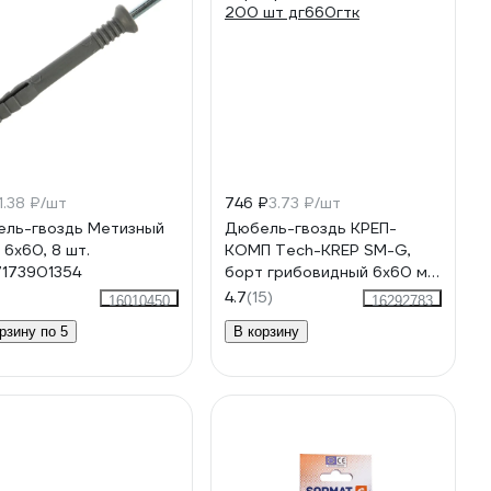
1.38 ₽/шт
746 ₽
3.73 ₽/шт
ль-гвоздь Метизный
Дюбель-гвоздь КРЕП-
 6х60, 8 шт.
КОМП Tech-KREP SM-G,
173901354
борт грибовидный 6х60 мм
200 шт дг660гтк
4.7
(15)
16010450
16292783
рзину по 5
В корзину