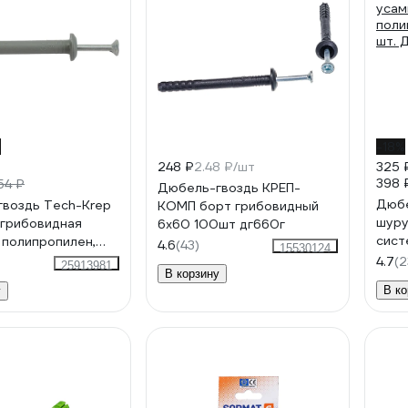
%
-18%
248 ₽
2.48 ₽/шт
325 
398 
54 ₽
Дюбель-гвоздь КРЕП-
Дюбе
воздь Tech-Krep
КОМП борт грибовидный
шур
 грибовидная
6х60 100шт дг660г
сист
 полипропилен,
4.6
(43)
15530124
усам
154276
4.7
(2
25913981
В корзину
поли
В ко
у
шт.