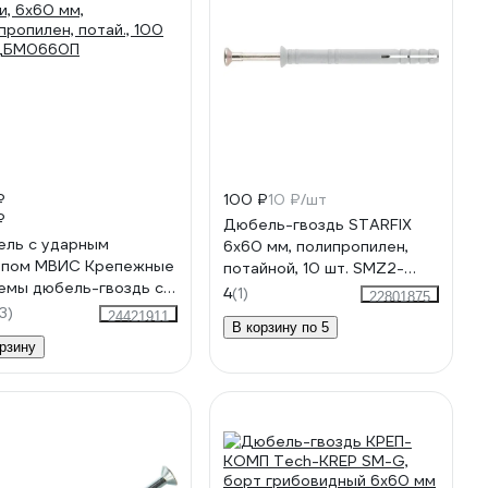
₽
100 ₽
10 ₽/шт
₽
Дюбель-гвоздь STARFIX
ль с ударным
6x60 мм, полипропилен,
упом МВИС Крепежные
потайной, 10 шт. SMZ2-
емы дюбель-гвоздь с
40914-10
4
(1)
22801875
и, 6x60 мм,
3)
24421911
В корзину по 5
пропилен, потай., 100
рзину
 ДБМ0660П