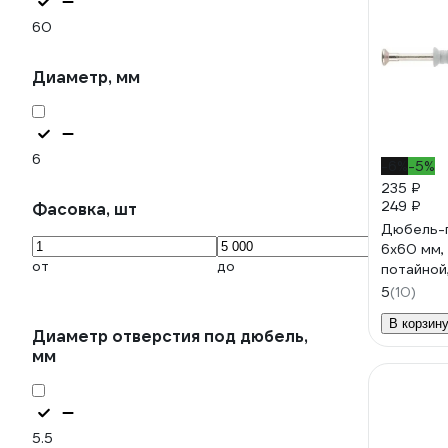
60
Диаметр, мм
6
-6%
-5%
235 ₽
249 ₽
Фасовка, шт
Дюбель-г
6х60 мм,
от
до
потайной
40914-10
5
(10)
В корзин
Диаметр отверстия под дюбель,
мм
5.5