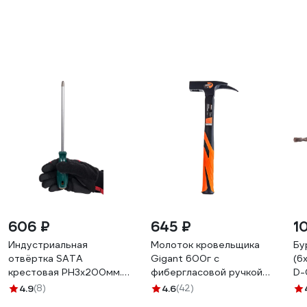
606 ₽
645 ₽
1
Индустриальная
Молоток кровельщика
Бу
отвёртка SATA
Gigant 600г c
(6
крестовая PH3x200мм.
фибергласовой ручкой
D-
Эталон для монтажных
GRH 600
4.9
(8)
4.6
(42)
работ. 62317