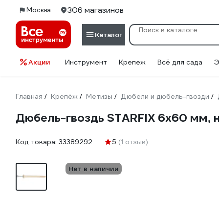
306 магазинов
Москва
Каталог
Акции
Инструмент
Крепеж
Всё для сада
Э
Главная
Крепёж
Метизы
Дюбели и дюбель-гвозди
/
/
/
/
Дюбель-гвоздь STARFIX 6x60 мм, 
Код товара:
33389292
5
(1 отзыв)
Нет в наличии