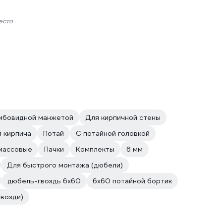
есто
ибовидной манжетой
Для кирпичной стены
 кирпича
Потай
С потайной головкой
массовые
Пачки
Комплекты
6 мм
Для быстрого монтажа (дюбели)
дюбель-гвоздь 6х60
6х60 потайной бортик
возди)