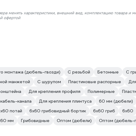
лера менять характеристики, внешний вид, комплектацию товара и м
ой офертой
о монтажа (дюбель-гвозди)
С резьбой
Бетонные
С гр
йной манжетой
С шурупом
Пластиковые распорные
Для
ронштейна
Для крепления профиля
Полимерные
Пласт
 кабель-канала
Для крепления плинтуса
60 мм (дюбели)
6х60 потай
6х60 грибовидный бортик
6х60 гриб
6х60
х60 мм
Грибовидные
Оптом (дюбели)
Оптом (дюбель-г