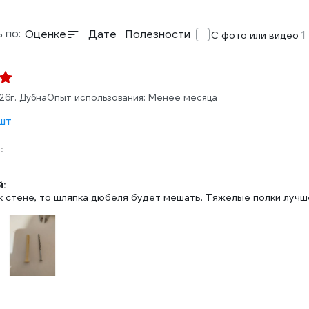
 по:
Оценке
Дате
Полезности
1
С фото или видео
026
г. Дубна
Опыт использования: Менее месяца
 шт
:
:
к стене, то шляпка дюбеля будет мешать. Тяжелые полки лучше