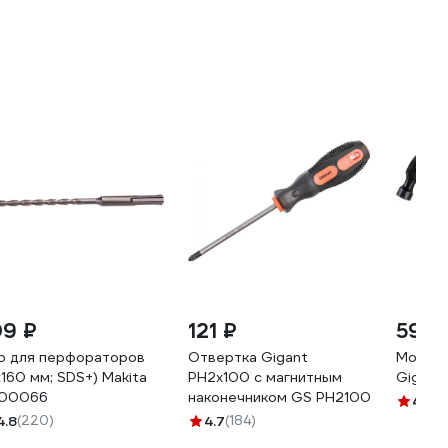
09 ₽
121 ₽
595 
р для перфораторов
Отвертка Gigant
Молото
х160 мм; SDS+) Makita
PH2x100 с магнитным
Gigant
00066
наконечником GS PH2100
4.9
(8
4.8
(220)
4.7
(184)