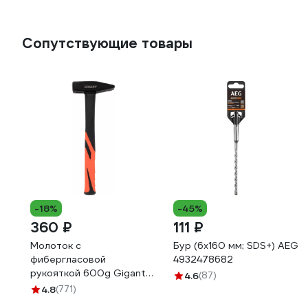
Сопутствующие товары
-18%
-45%
360 ₽
111 ₽
Молоток с
Бур (6x160 мм; SDS+) AEG
фибергласовой
4932478682
рукояткой 600g Gigant
4.6
(87)
HHT600-1
4.8
(771)