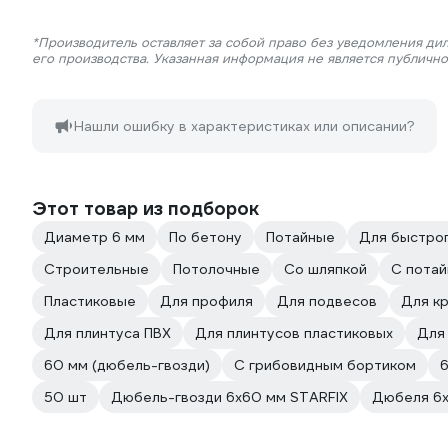
*Производитель оставляет за собой право без уведомления ди
его производства. Указанная информация не является публичн
Нашли ошибку в характеристиках или описании?
Этот товар из подборок
Диаметр 6 мм
По бетону
Потайные
Для быстрог
Строительные
Потолочные
Со шляпкой
С пота
Пластиковые
Для профиля
Для подвесов
Для к
Для плинтуса ПВХ
Для плинтусов пластиковых
Для
60 мм (дюбель-гвозди)
С грибовидным бортиком
50 шт
Дюбель-гвозди 6х60 мм STARFIX
Дюбеля 6