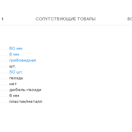
Ы
1
СОПУТСТВУЮЩИЕ ТОВАРЫ
В
60 мм
6 мм
грибовидная
шт.
50 шт
гвоздь
нет
дюбель-гвозди
6 мм
пластик/металл